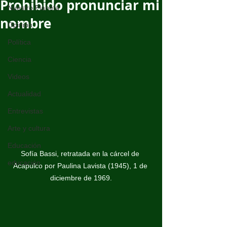
Prohibido pronunciar mi
Nuestro Planeta
nombre
Opinión
Política
Ciencia
Videos
Actualidad
Entrevistas
Arte y cultura
Educación
Sofía Bassi, retratada en la cárcel de 
educación
Acapulco por Paulina Lavista (1945), 1 de 
diciembre de 1969.