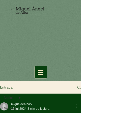
Entrada
Noticias
migueldealba5
Noticias
15 jul 2024
3 min de lectura