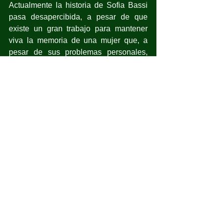
Actualmente la historia de Sofia Bassi 
pasa desapercibida, a pesar de que 
existe un gran trabajo para mantener 
viva la memoria de una mujer que, a 
pesar de sus problemas personales, 
utilizó el arte para ayudar durante su 
estancia en la cárcel, y debido a la fama 
que tenía en ese momento, muchas de 
sus obras se vendieron tanto en México 
como en el extranjero. Subastaba sus 
obras para, con el dinero obtenido, 
apoyar a muchos presos.
Particip
ó frecuentemente en mesas 
redondas, conferencias e hizo 
apariciones en radio y televisión, 
incluyendo su propio programa en 
XEW, donde se discutían temas 
artísticos, culturales y académicos.
Obtuvo varios reconocimientos entre 