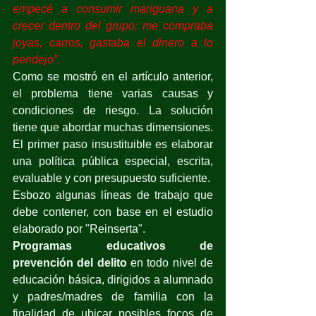
empecé a consumir mariguana y a 
crecer dentro del grupo; me compraba 
joyas, carros, gastaba el dinero a lo 
pendejo”.
Como se mostró en el artículo anterior, 
el problema tiene varias causas y 
condiciones de riesgo. La solución 
tiene que abordar muchas dimensiones.
El primer paso insustituible es elaborar 
una política pública especial, escrita, 
evaluable y con presupuesto suficiente.
Esbozo algunas líneas de trabajo que 
debe contener, con base en el estudio 
elaborado por "Reinserta".
Programas educativos de 
prevención del delito
 en todo nivel de 
educación básica, dirigidos a alumnado 
y padres/madres de familia con la 
finalidad de ubicar posibles focos de 