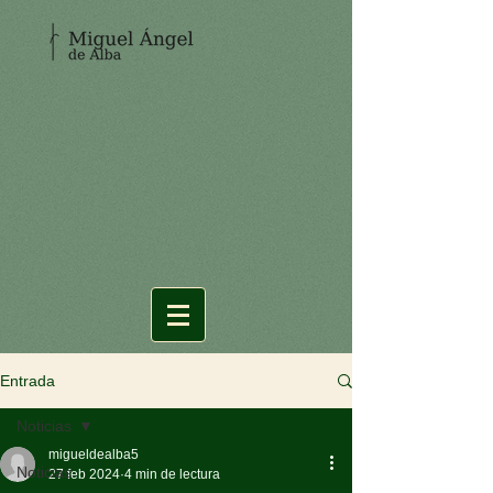
Entrada
Noticias
migueldealba5
Noticias
27 feb 2024
4 min de lectura