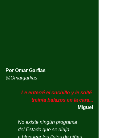
Por Omar Garfias
@Omargarfias
Le enterré el cuchillo y le solté 
treinta balazos en la cara...
Miguel
No existe ningún programa 
del Estado que se dirija 
a bloquear los flujos de niñas, 