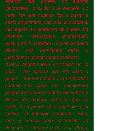
éramos muy pobres, no éramos 
ignorantes... y sí, fui a la escuela. Lo 
malo fue que cuando iba a pasar a 
sexto de primaria, casi casi p 'acabarla, 
mis papás se quedaron de nuevo sin 
chamba —trabajaban recolectando 
basura en la carretera–. Como no había 
dinero, nos reuníamos todos y 
juntábamos chatarra para venderla”.
“Como andaba todo el tiempo en la 
calle… me dijeron que me iban a 
pagar… por ser halcón. Era un morrillo 
cuando eso pasó, me emocionaba 
porque tenía mucho dinero, me sentía el 
dueño del mundo, pensaba que yo 
solito iba a poder sacar adelante a mi 
familia. Al principio compraba ropa, 
tenis y comida para mi familia; ya 
después le empecé a dar a la droga, 