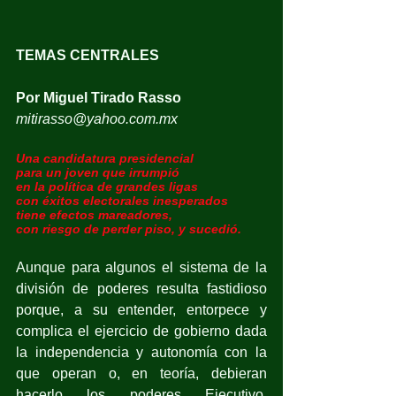
TEMAS CENTRALES  
Por Miguel Tirado Rasso
mitirasso@yahoo.com.mx
Una candidatura presidencial 
para un joven que irrumpió 
en la política de grandes ligas
con éxitos electorales inesperados
tiene efectos mareadores, 
con riesgo de perder piso, y sucedió.
Aunque para algunos el sistema de la 
división de poderes resulta fastidioso 
porque, a su entender, entorpece y 
complica el ejercicio de gobierno dada 
la independencia y autonomía con la 
que operan o, en teoría, debieran 
hacerlo los poderes Ejecutivo, 