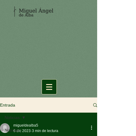
Entrada
Noticias
migueldealba5
Noticias
6 dic 2023
3 min de lectura