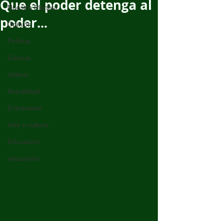
Que el poder detenga al
Nuestro Planeta
poder...
Opinión
Política
Ciencia
Videos
Actualidad
Entrevistas
Arte y cultura
Educación
educación