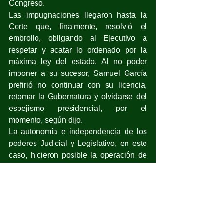
Congreso. 
Las impugnaciones llegaron hasta la 
Corte que, finalmente, resolvió el 
embrollo, obligando al Ejecutivo a 
respetar y acatar lo ordenado por la 
máxima ley del estado. Al no poder 
imponer a su sucesor, Samuel García 
prefirió no continuar con su licencia, 
retomar la Gubernatura y olvidarse del 
espejismo presidencial, por el 
momento, según dijo.
La autonomía e independencia de los 
poderes Judicial y Legislativo, en este 
caso, hicieron posible la operación de 
contrapeso, evitando el abuso de poder 
del Ejecutivo, obligándolo a acatar la 
ley y a respetar las facultades del 
Legislativo.
El resto del sainete neoleonés cae en la 