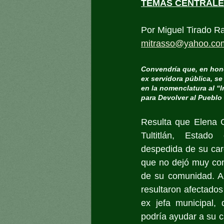
TEMAS CENTRAL
Por Miguel Tirado R
mitrasso@yahoo.co
Convendría que, en hono
ex servidora pública, se
en la nomenclatura al “I
para Devolver al Pueblo
Resulta que Elena G
Tultitlán, Estad
despedida de su car
que no dejó muy con
de su comunidad. A
resultaron afectados
ex jefa municipal,
podría ayudar a su ca