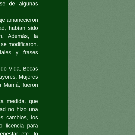
se de algunas 
raje amanecieron 
, habían sido 
n. Además, la 
se modificaron. 
ales y frases 
ndo Vida, Becas 
yores, Mujeres 
u Mamá, fueron 
ta medida, que 
ad no hizo una 
s cambios, los 
 licencia para 
nestar, etc., lo 