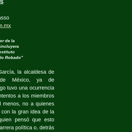
ES
asso
m.mx
r de la
 incluyera
nstituto 
 lo Robado”
arcía, la alcaldesa de 
o de México, ya de 
go tuvo una ocurrencia 
tentos a los miembros 
l menos, no a quienes 
 con la gran idea de la 
 quien pensó que esto 
rrera política o, detrás 