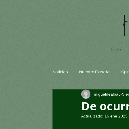
Inicio
Noticias
Nuestro Planeta
Opi
migueldealba5
9 e
Arte y cultura
Educación
De ocur
Actualizado:
16 ene 2025