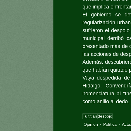
que implica enfrenta
El gobierno se de
regularización urban
sufrieron el despojo
municipal derribó 
presentado más de c
las acciones de desp
Además, descubriero
que habían quitado p
Vaya despedida de 
Hidalgo. Convendrí
nomenclatura al “In
como anillo al dedo.
Tultitlán
despojo
Opinión
Política
Actu