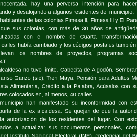
inocentada, hay una perversa intención para hacer
ndo y desalojando a algunos residentes del municipio. 
 habitantes de las colonias Fimesa ll, Fimesa lll y El Pa
que sus colonias, con más de 30 años de antigüedad
utizadas con el nombre de Cuarta Transformació
 calles había cambiado y los códigos postales también 
llevan los nombres de proyectos, programas soci
 4T.
 alcaldesa no tuvo límite. Cabecita de Algodón, Sembra
anso Ganzo (sic), Tren Maya, Pensión para Adultos Ma
sta Alimentaria, Crédito a la Palabra, Acúsalos con s
es colocados en, al menos, 40 calles.
 municipio han manifestado su inconformidad con es
burla de la ex alcaldesa. Se quejan de que la autorid
la autorización de los residentes del lugar. Con esto
gados a actualizar sus documentos personales, como
del Instituto Nacional Electoral (INE), credencial del Bie