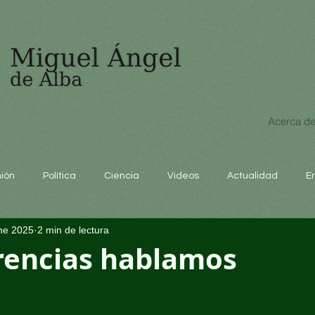
Acerca de
nión
Política
Ciencia
Videos
Actualidad
E
ne 2025
2 min de lectura
educación
rencias hablamos