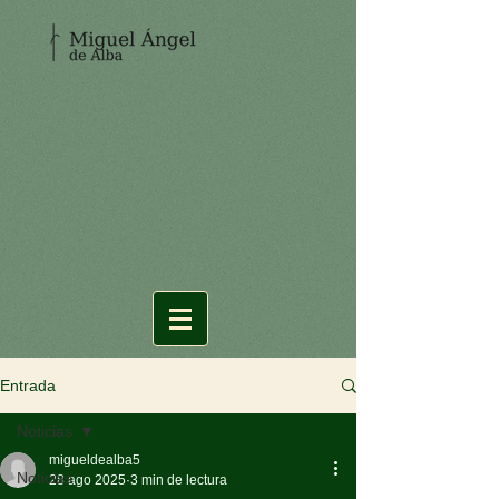
Entrada
Noticias
migueldealba5
Noticias
28 ago 2025
3 min de lectura