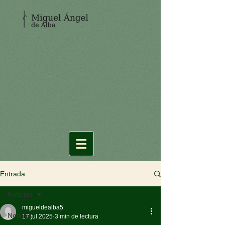
Entrada
Noticias
migueldealba5
Noticias
17 jul 2025
3 min de lectura