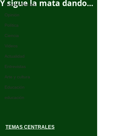
Y sigue la mata dando...
Nuestro Planeta
Opinión
Política
Ciencia
Videos
Actualidad
Entrevistas
Arte y cultura
Educación
educación
TEMAS CENTRALES