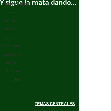
Y sigue la mata dando...
Nuestro Planeta
Opinión
Política
Ciencia
Videos
Actualidad
Entrevistas
Arte y cultura
Educación
educación
TEMAS CENTRALES