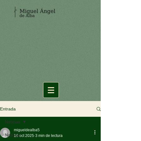
Entrada
Noticias
migueldealba5
Noticias
16 oct 2025
3 min de lectura