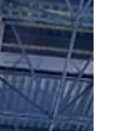
Noticias
Nuestro
Planeta
Opinión
Política
Ciencia
Videos
Actualidad
Entrevistas
Arte y
cultura
Educación
educación