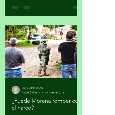
estadounidenses. Por Miguel Tirado
Rasso mitirasso@yahoo.com.mx Parte
2 Habría que considerar, en el origen
de las estrategias anunciadas por el
gobierno de los Estados Unidos (EUA)
en su lucha contra el narcotráfico, la
persistencia que tiene el presidente
Donald Trump en qu
migueldealba5
hace 3 días
4 min de lectura
¿Puede Morena romper con
el narco?