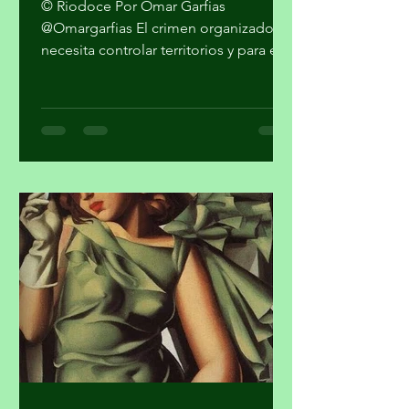
© Riodoce Por Omar Garfias
@Omargarfias El crimen organizado
necesita controlar territorios y para ello
es imprescindible capturar el gobierno
y el sistema de seguridad y justicia. Ya
quedó atrás la etapa artesanal donde
se trataba sólo de vender mariguana y
cocaína en algunas ciudades del país y
pasarla a los Estados Unidos. Los
cárteles ya no dependen sólo del
narcotráfico tradicional. Se han
expandido hacia el narcotráfico
global, huachicol, extorsión, drogas
químicas de