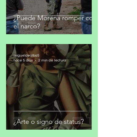
¿Puede Morena romper con
el narco?
migueldealba5
hace 5 días
2 min de lectura
¿Arte o signo de status?