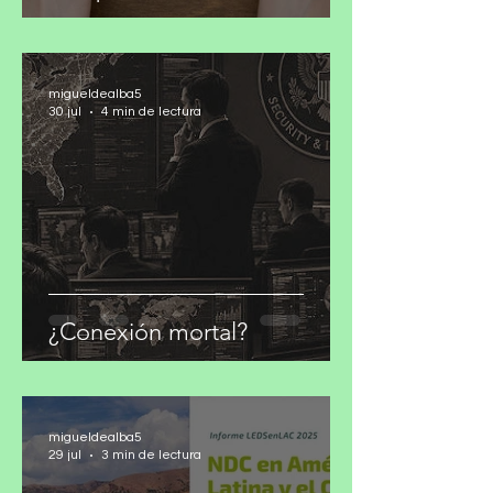
migueldealba5
30 jul
4 min de lectura
¿Conexión mortal?
migueldealba5
29 jul
3 min de lectura