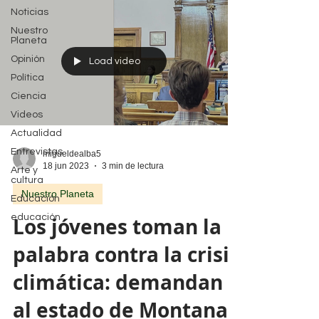
Noticias
Nuestro
Planeta
Opinión
Load video
Política
Ciencia
Videos
Actualidad
Entrevistas
migueldealba5
18 jun 2023
3 min de lectura
Arte y
cultura
Nuestro Planeta
Educación
educación
Los jóvenes toman la
palabra contra la crisis
climática: demandan
al estado de Montana