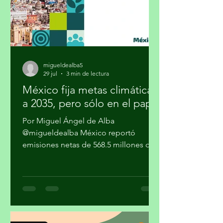
migueldealba5
29 jul
3 min de lectura
México fija metas climáticas
a 2035, pero sólo en el papel
Por Miguel Ángel de Alba
@migueldealba México reportó
emisiones netas de 568.5 millones de
toneladas de CO₂ equivalente
(MtCO₂e) en 2022 y en la NDC 3.0
presentada a la Convención Marco de
las Naciones Unidas sobre el Cambio
Climático (CMNUCC) en noviembre de
2025, fija un rango de entre 364 y 404