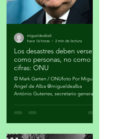
migueldealba5
hace 16 horas
2 min de lectura
Los desastres deben verse
como personas, no como
cifras: ONU
© Mark Garten / ONUfoto Por Miguel
Ángel de Alba @migueldealba
António Guterres, secretario general
de la Organización de las Naciones
Unidas, pidió una respuesta global
con enfoque humano frente a la
convergencia de conflictos, crisis
climática, inseguridad alimentaria y
desigualdad, al advertir que el mundo