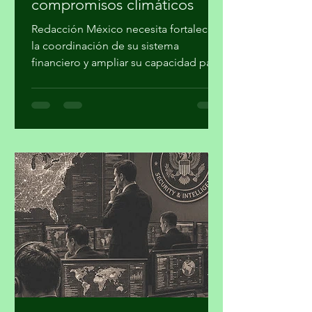
compromisos climáticos
Redacción México necesita fortalecer
la coordinación de su sistema
financiero y ampliar su capacidad para
movilizar recursos a proyectos de
mitigación, adaptación, transición
energética, conservación y desarrollo
resiliente, para concretar los
compromisos de la Contribución
Determinada a Nivel Nacional (NDC
3.0). Iniciativa Climática de México
(ICM) realizó su cuarto taller “Hacia la
Plataforma País de Inversión para el
Desarrollo y la Acción Climática en
México: Contribución