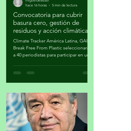
migueldealba5
hace 16 horas
5 min de lectura
Convocatoria para cubrir
basura cero, gestión de
residuos y acción climática
Climate Tracker América Latina, GAIA y
Break Free From Plastic seleccionarán
a 40 periodistas para participar en un
programa de formación sobre la
estrategia basura cero y su importancia
en la agenda climática. Al finalizar el
proceso, cuatro participantes recibirán
mentoría editorial y un incentivo
económico para producir reportajes
sobre esta temática. La forma en que
se gestionan los residuos tiene
implicaciones directas para el cambio
climático, la salud pública y la just