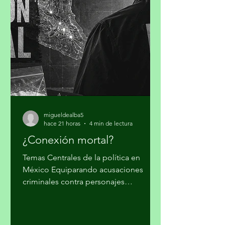
no puede reaccionar a cada desastre
como un hecho independiente.
Guterres sostuvo que las guerras y el
cambio climático agravan las
condiciones de vida de millones de pe
migueldealba5
hace 21 horas
4 min de lectura
¿Conexión mortal?
Temas Centrales de la política en
México Equiparando acusaciones
criminales contra personajes
morenistas con ataques a la soberanía
del país, en Palacio Nacional reclaman
supuesto injerencismo de los