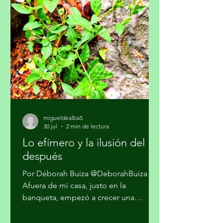
afirmó la Academia Mexicana de la
Comunicción, A. C. En un
posicionamiento público, la Academia
hace un llamado a la Comisión
Reguladora de Telecomunicaciones
para que l
migueldealba5
30 jul
2 min de lectura
Lo efímero y la ilusión del
después
Por Déborah Buiza @DeborahBuiza
Afuera de mi casa, justo en la
banqueta, empezó a crecer una
pequeña planta. Al principio parecía
sólo hierba, pero al paso de las