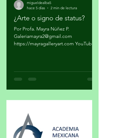
migueldealba5
hace 5 días
2 min de lectura
¿Arte o signo de status?
Por Profa. Mayra Núñez P.
Galeriamayra2@gmail.com
https://mayragalleryart.com YouTube:
Mayra Gallery Art Galeria Mayra
¿Cuando una obra deja de ser arte y se
convierte en un objeto de estatus? ¿El
arte y el lujo son mundos distintos? El
arte nace de la necesidad de expresar,
de hacer visible lo cotidiano que,
muchas veces, se quiere hacer
invisible. El lujo surge del deseo de
distinguirse, de marcar una diferencia
social a través de lo exclusivo. En ese
cruce de caminos, un