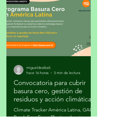
MtCO₂e para 2035. Tomando como
referencia 2022, la meta implica una
disminución de entre 164.5 y 204.5
MtCO₂e en 13 años: una reducción de
entre 29 a 36 por ciento. El rango
condi
migueldealba5
hace 16 horas
5 min de lectura
Convocatoria para cubrir
basura cero, gestión de
residuos y acción climática
Climate Tracker América Latina, GAIA y
Break Free From Plastic seleccionarán
a 40 periodistas para participar en un
programa de formación sobre la