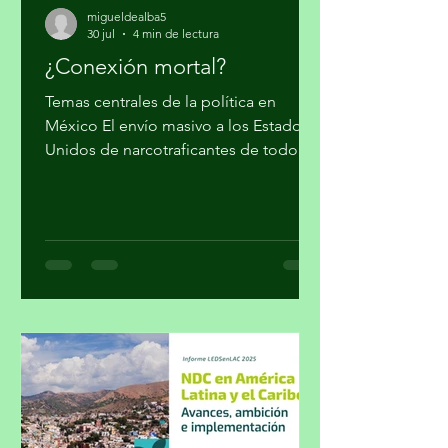
migueldealba5
30 jul
4 min de lectura
¿Conexión mortal?
Temas centrales de la política en
México El envío masivo a los Estados
Unidos de narcotraficantes de todo
nivel, sin mayores trámites, fue el
cálculo con el que el gobierno supuso
cumplir su colaboración en la lucha
contra el narcotráfico. Parte 1 Por
Miguel Tirado Rasso
mitirasso@yahoo.com.mx No parece
que las cosas le estén saliendo bien a
Morena en el sensible tema del
enfrentamiento al crimen organizado.
La inseguridad, cuya percepción a
pesar de las encuestas oficial