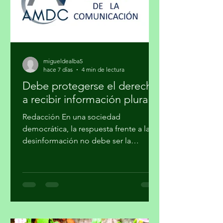
migueldealba5
hace 7 días
4 min de lectura
Debe protegerse el derecho
a recibir información plural
Redacción En una sociedad
democrática, la respuesta frente a la
desinformación no debe ser la
imposición de una narrativa única, sino
el fortalecimiento del periodismo
profesional, la alfabetización
mediática, la pluralidad informativa, la
ética de la comunicación y la
participación crítica de las audiencias,