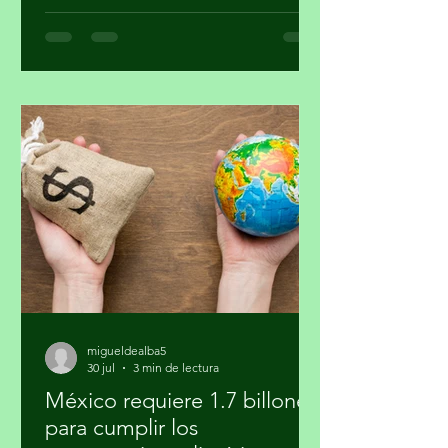
semanas brotaron unas diminutas
flores. Se veía hermosa y grandiosa,
desafiando el pavimento en medio de
una transitada avenida. Pasaron los
días y siguió su crecimiento. Noté que
en la noche cerraba sus pétalos y los
volvía a abrir en el día. Me daba gusto
verla al salir y al regresar. Confieso que
la jardinería
migueldealba5
30 jul
3 min de lectura
México requiere 1.7 billones
para cumplir los