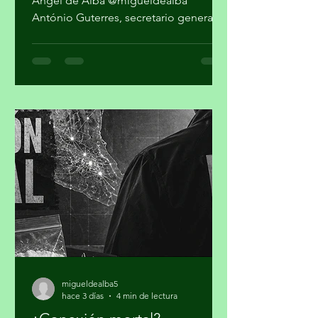
© Mark Garten / ONUfoto Por Miguel
Ángel de Alba @migueldealba
António Guterres, secretario general
de la Organización de las Naciones
Unidas, pidió una respuesta global
con enfoque humano frente a la
convergencia de conflictos, crisis
climática, inseguridad alimentaria y
desigualdad, al advertir que el mundo
no puede reaccionar a cada desastre
como un hecho independiente.
Guterres sostuvo que las guerras y el
cambio climático agravan las
condiciones de vida de millones de pe