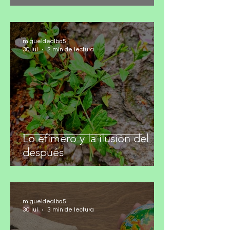
Debe protegerse el derecho
a recibir información plural
migueldealba5
30 jul
2 min de lectura
Lo efímero y la ilusión del
después
migueldealba5