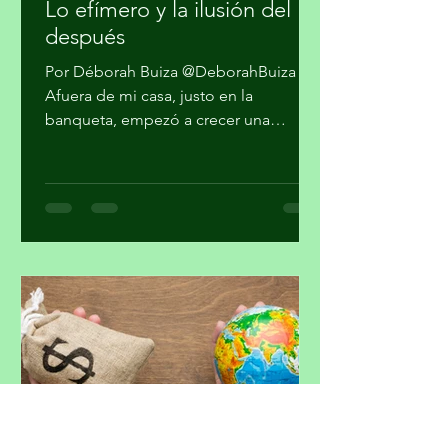
migueldealba5
30 jul
2 min de lectura
Lo efímero y la ilusión del
después
Por Déborah Buiza @DeborahBuiza
Afuera de mi casa, justo en la
banqueta, empezó a crecer una
pequeña planta. Al principio parecía
sólo hierba, pero al paso de las
semanas brotaron unas diminutas
flores. Se veía hermosa y grandiosa,
desafiando el pavimento en medio de
una transitada avenida. Pasaron los
días y siguió su crecimiento. Noté que
en la noche cerraba sus pétalos y los
volvía a abrir en el día. Me daba gusto
verla al salir y al regresar. Confieso que
la jardinería