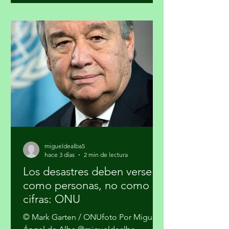
estrategia basura cero y su importancia
en la agenda climática. Al finalizar el
proceso, cuatro participantes recibirán
mentoría editorial y un incentivo
económico para producir reportajes
sobre esta temática. La forma en que
se gestionan los residuos tiene
implicaciones directas para el cambio
climático, la salud pública y la just
migueldealba5
hace 3 días
2 min de lectura
Los desastres deben verse
como personas, no como
cifras: ONU