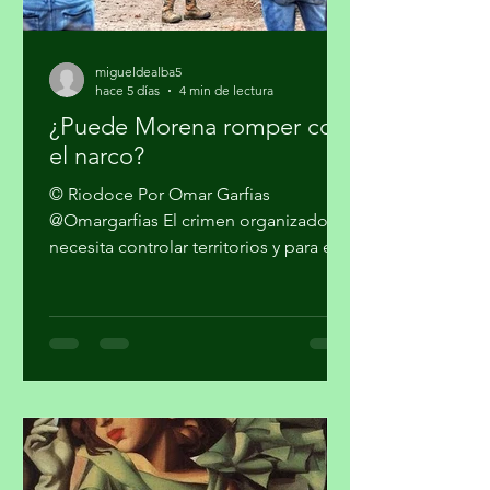
migueldealba5
hace 5 días
4 min de lectura
¿Puede Morena romper con
el narco?
© Riodoce Por Omar Garfias
@Omargarfias El crimen organizado
necesita controlar territorios y para ello
es imprescindible capturar el gobierno
y el sistema de seguridad y justicia. Ya
quedó atrás la etapa artesanal donde
se trataba sólo de vender mariguana y
cocaína en algunas ciudades del país y
pasarla a los Estados Unidos. Los
cárteles ya no dependen sólo del