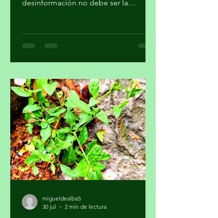
Redacción En una sociedad
democrática, la respuesta frente a la
desinformación no debe ser la
imposición de una narrativa única, sino
el fortalecimiento del periodismo
profesional, la alfabetización
mediática, la pluralidad informativa, la
ética de la comunicación y la
participación crítica de las audiencias,
afirmó la Academia Mexicana de la
Comunicción, A. C. En un
posicionamiento público, la Academia
hace un llamado a la Comisión
Reguladora de Telecomunicaciones
para que l