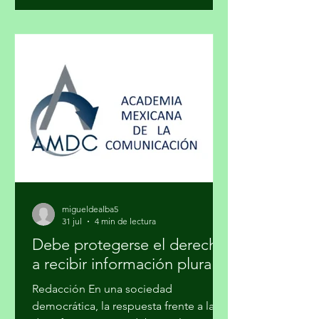
arte y el lujo son mundos distintos? El
arte nace de la necesidad de expresar,
de hacer visible lo cotidiano que,
muchas veces, se quiere hacer
invisible. El lujo surge del deseo de
distinguirse, de marcar una diferencia
social a través de lo exclusivo. En ese
cruce de caminos, un
migueldealba5
31 jul
4 min de lectura
Debe protegerse el derecho
a recibir información plural