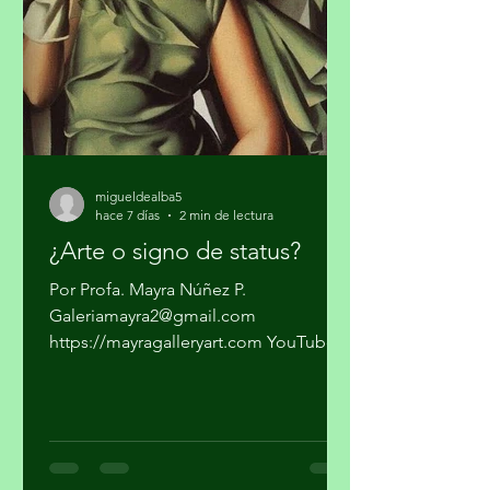
narcotráfico tradicional. Se han
expandido hacia el narcotráfico
global, huachicol, extorsión, drogas
químicas de
migueldealba5
hace 7 días
2 min de lectura
¿Arte o signo de status?
Por Profa. Mayra Núñez P.
Galeriamayra2@gmail.com
https://mayragalleryart.com YouTube:
Mayra Gallery Art Galeria Mayra
¿Cuando una obra deja de ser arte y se
convierte en un objeto de estatus? ¿El