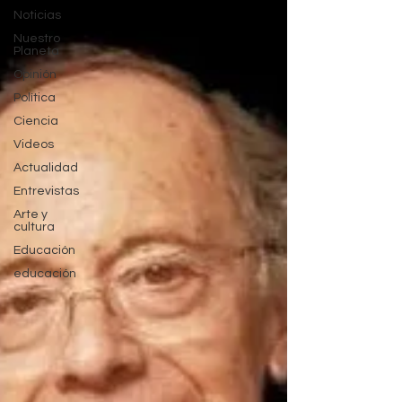
Noticias
Nuestro
Planeta
Opinión
Política
Ciencia
Videos
Actualidad
Entrevistas
Arte y
cultura
Educación
educación