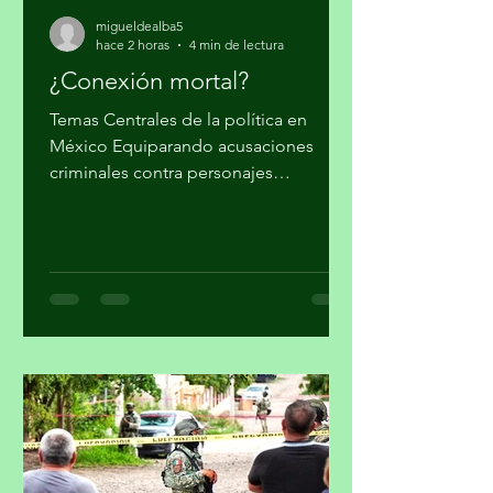
migueldealba5
hace 2 horas
4 min de lectura
¿Conexión mortal?
Temas Centrales de la política en
México Equiparando acusaciones
criminales contra personajes
morenistas con ataques a la soberanía
del país, en Palacio Nacional reclaman
supuesto injerencismo de los
estadounidenses. Por Miguel Tirado
Rasso mitirasso@yahoo.com.mx Parte
2 Habría que considerar, en el origen
de las estrategias anunciadas por el
gobierno de los Estados Unidos (EUA)
en su lucha contra el narcotráfico, la
persistencia que tiene el presidente