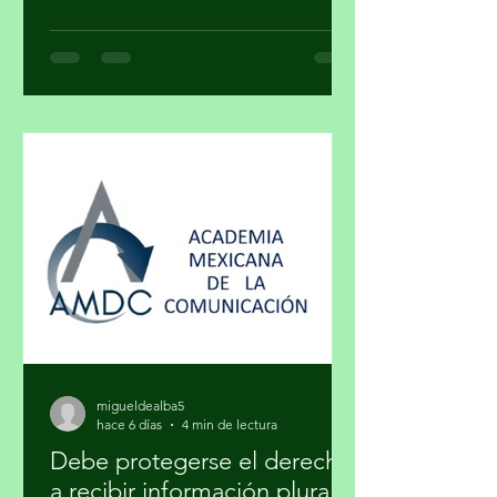
¿Cuando una obra deja de ser arte y se
convierte en un objeto de estatus? ¿El
arte y el lujo son mundos distintos? El
arte nace de la necesidad de expresar,
de hacer visible lo cotidiano que,
muchas veces, se quiere hacer
invisible. El lujo surge del deseo de
distinguirse, de marcar una diferencia
social a través de lo exclusivo. En ese
cruce de caminos, un
migueldealba5
hace 6 días
4 min de lectura