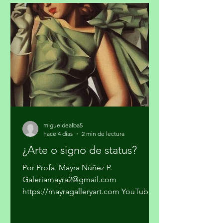
cocaína en algunas ciudades del país y
pasarla a los Estados Unidos. Los
cárteles ya no dependen sólo del
narcotráfico tradicional. Se han
expandido hacia el narcotráfico
global, huachicol, extorsión, drogas
químicas de
migueldealba5
hace 4 días
2 min de lectura
¿Arte o signo de status?
Por Profa. Mayra Núñez P.
Galeriamayra2@gmail.com
https://mayragalleryart.com YouTube:
Mayra Gallery Art Galeria Mayra