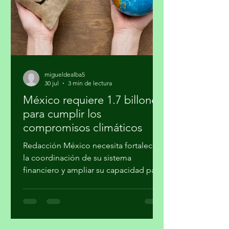
verla al salir y al regresar. Confieso que
la jardinería
migueldealba5
30 jul
3 min de lectura
México requiere 1.7 billones
para cumplir los
compromisos climáticos
Redacción México necesita fortalecer
la coordinación de su sistema
financiero y ampliar su capacidad para
movilizar recursos a proyectos de
mitigación, adaptación, transición
energética, conservación y desarrollo