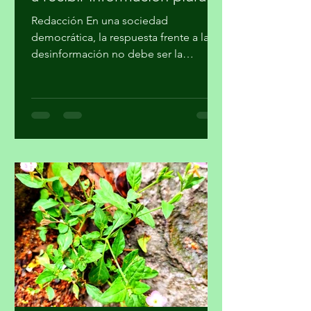
Debe protegerse el derecho
a recibir información plural
Redacción En una sociedad
democrática, la respuesta frente a la
desinformación no debe ser la
imposición de una narrativa única, sino
el fortalecimiento del periodismo
profesional, la alfabetización
mediática, la pluralidad informativa, la
ética de la comunicación y la
participación crítica de las audiencias,
afirmó la Academia Mexicana de la
Comunicción, A. C. En un
posicionamiento público, la Academia
hace un llamado a la Comisión
Reguladora de Telecomunicaciones
para que l