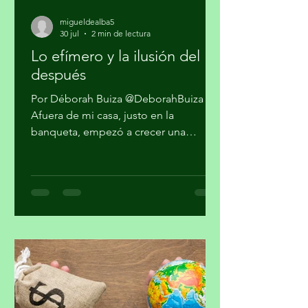
migueldealba5
30 jul
2 min de lectura
Lo efímero y la ilusión del
después
Por Déborah Buiza @DeborahBuiza
Afuera de mi casa, justo en la
banqueta, empezó a crecer una
pequeña planta. Al principio parecía
sólo hierba, pero al paso de las
semanas brotaron unas diminutas
flores. Se veía hermosa y grandiosa,
desafiando el pavimento en medio de
una transitada avenida. Pasaron los
días y siguió su crecimiento. Noté que
en la noche cerraba sus pétalos y los
volvía a abrir en el día. Me daba gusto