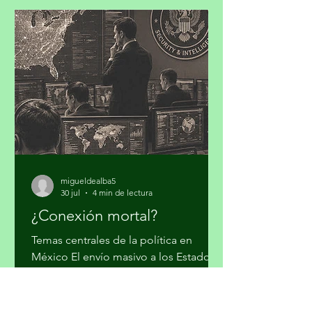
resiliente, para concretar los
compromisos de la Contribución
Determinada a Nivel Nacional (NDC
3.0). Iniciativa Climática de México
(ICM) realizó su cuarto taller “Hacia la
Plataforma País de Inversión para el
Desarrollo y la Acción Climática en
México: Contribución
migueldealba5
30 jul
4 min de lectura
¿Conexión mortal?
Temas centrales de la política en
México El envío masivo a los Estados
Unidos de narcotraficantes de todo