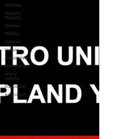
Noticias
Nuestro
Planeta
Opinión
Política
Ciencia
Videos
Actualidad
Entrevistas
Arte y
cultura
Educación
educación