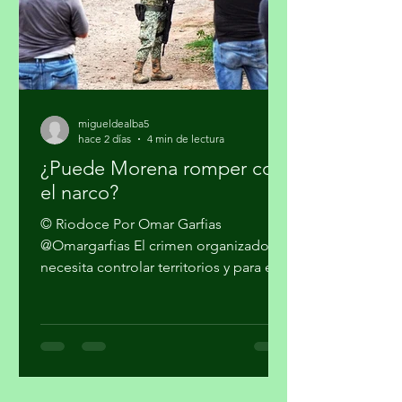
Donald Trump en qu
migueldealba5
hace 2 días
4 min de lectura
¿Puede Morena romper con
el narco?
© Riodoce Por Omar Garfias
@Omargarfias El crimen organizado
necesita controlar territorios y para ello
es imprescindible capturar el gobierno
y el sistema de seguridad y justicia. Ya
quedó atrás la etapa artesanal donde
se trataba sólo de vender mariguana y