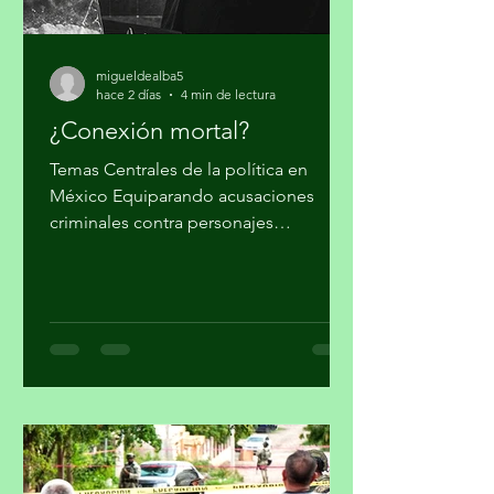
migueldealba5
hace 2 días
4 min de lectura
¿Conexión mortal?
Temas Centrales de la política en
México Equiparando acusaciones
criminales contra personajes
morenistas con ataques a la soberanía
del país, en Palacio Nacional reclaman
supuesto injerencismo de los
estadounidenses. Por Miguel Tirado
Rasso mitirasso@yahoo.com.mx Parte
2 Habría que considerar, en el origen
de las estrategias anunciadas por el
gobierno de los Estados Unidos (EUA)
en su lucha contra el narcotráfico, la