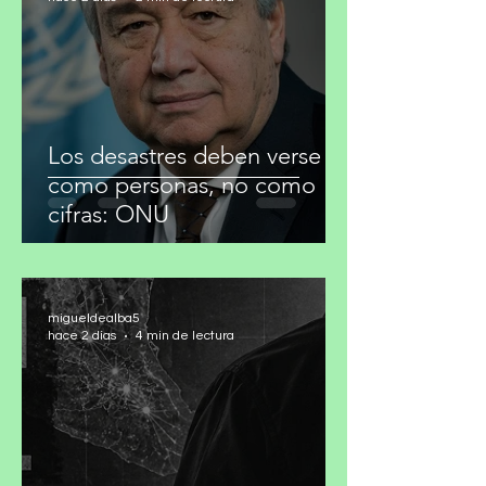
migueldealba5
hace 2 días
2 min de lectura
Los desastres deben verse
como personas, no como
cifras: ONU
migueldealba5
hace 2 días
4 min de lectura