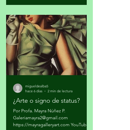
se trataba sólo de vender mariguana y
cocaína en algunas ciudades del país y
pasarla a los Estados Unidos. Los
cárteles ya no dependen sólo del
narcotráfico tradicional. Se han
expandido hacia el narcotráfico
global, huachicol, extorsión, drogas
químicas de
migueldealba5
hace 6 días
2 min de lectura
¿Arte o signo de status?
Por Profa. Mayra Núñez P.
Galeriamayra2@gmail.com