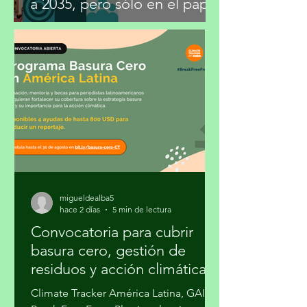
México fija metas climáticas
a 2035, pero sólo en el papel
migueldealba5
hace 2 días
5 min de lectura
Convocatoria para cubrir
basura cero, gestión de
residuos y acción climática