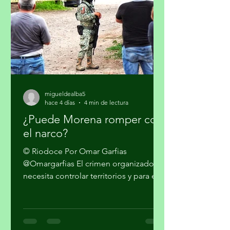
persistencia que tiene el presidente
Donald Trump en qu
migueldealba5
hace 4 días
4 min de lectura
¿Puede Morena romper con
el narco?
© Riodoce Por Omar Garfias
@Omargarfias El crimen organizado
necesita controlar territorios y para ello
es imprescindible capturar el gobierno
y el sistema de seguridad y justicia. Ya
quedó atrás la etapa artesanal donde