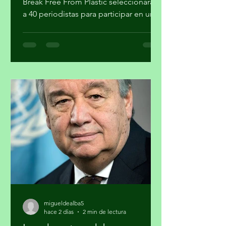
Climate Tracker América Latina, GAIA y
Break Free From Plastic seleccionarán
a 40 periodistas para participar en un
programa de formación sobre la
estrategia basura cero y su importancia
en la agenda climática. Al finalizar el
proceso, cuatro participantes recibirán
mentoría editorial y un incentivo
económico para producir reportajes
sobre esta temática. La forma en que
se gestionan los residuos tiene
implicaciones directas para el cambio
climático, la salud pública y la just
migueldealba5