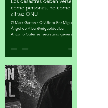
hace 2 días
2 min de lectura
Los desastres deben verse
como personas, no como
cifras: ONU
© Mark Garten / ONUfoto Por Miguel
Ángel de Alba @migueldealba
António Guterres, secretario general
de la Organización de las Naciones
Unidas, pidió una respuesta global
con enfoque humano frente a la
convergencia de conflictos, crisis
climática, inseguridad alimentaria y
desigualdad, al advertir que el mundo
no puede reaccionar a cada desastre
como un hecho independiente.
Guterres sostuvo que las guerras y el
cambio climático agravan las
condiciones de vida de millones de pe