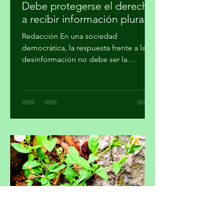
31 jul
4 min de lectura
Debe protegerse el derecho
a recibir información plural
Redacción En una sociedad
democrática, la respuesta frente a la
desinformación no debe ser la
imposición de una narrativa única, sino
el fortalecimiento del periodismo
profesional, la alfabetización
mediática, la pluralidad informativa, la
ética de la comunicación y la
participación crítica de las audiencias,
afirmó la Academia Mexicana de la
Comunicción, A. C. En un
posicionamiento público, la Academia
hace un llamado a la Comisión
Reguladora de Telecomunicaciones
para que l