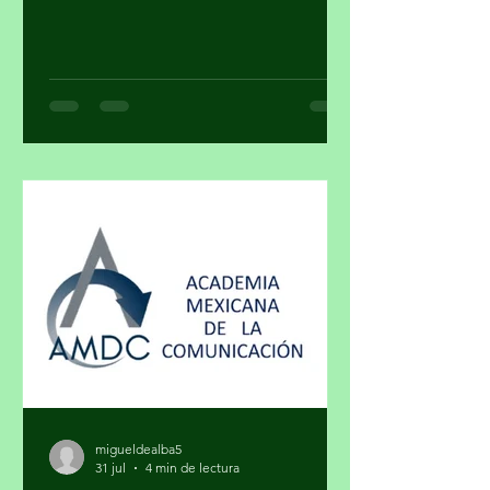
https://mayragalleryart.com YouTube:
Mayra Gallery Art Galeria Mayra
¿Cuando una obra deja de ser arte y se
convierte en un objeto de estatus? ¿El
arte y el lujo son mundos distintos? El
arte nace de la necesidad de expresar,
de hacer visible lo cotidiano que,
muchas veces, se quiere hacer
invisible. El lujo surge del deseo de
distinguirse, de marcar una diferencia
social a través de lo exclusivo. En ese
cruce de caminos, un
migueldealba5