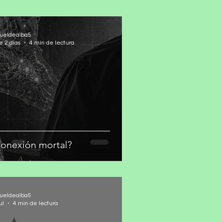
ueldealba5
e 2 días
4 min de lectura
onexión mortal?
ueldealba5
ul
4 min de lectura