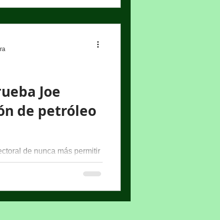
ura
rueba Joe
ón de petróleo
ctoral de nunca más permitir
rales, el presidente de los