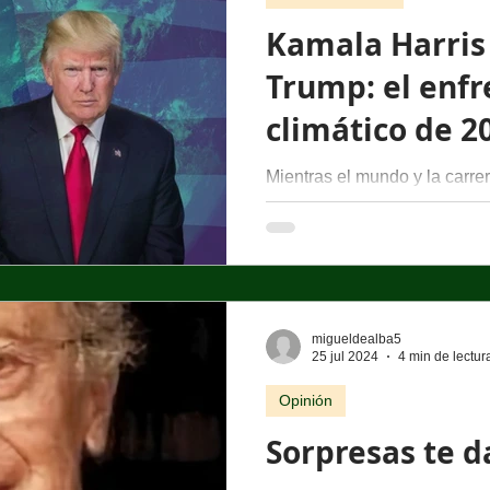
Kamala Harris
Trump: el enf
climático de 2
Mientras el mundo y la carre
estadounidense de 2024 se 
esperar del duelo entre Dona
migueldealba5
25 jul 2024
4 min de lectur
Opinión
Sorpresas te d