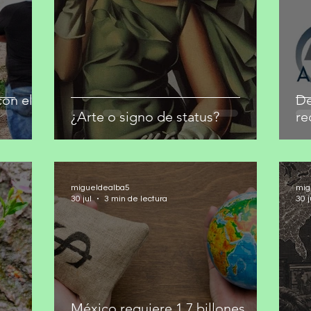
on el
De
¿Arte o signo de status?
re
migueldealba5
mig
30 jul
3 min de lectura
30 j
México requiere 1.7 billones