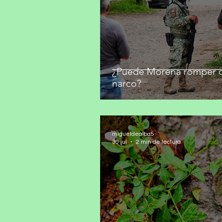
¿Puede Morena romper c
narco?
migueldealba5
30 jul
2 min de lectura