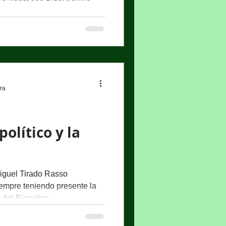
ura
olítico y la
uel Tirado Rasso
mpre teniendo presente la
 del Ejecutivo...