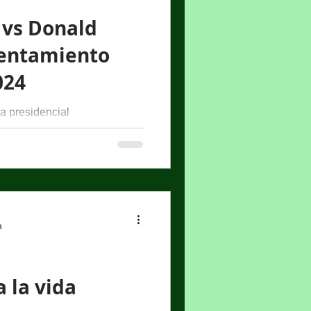
 vs Donald
rentamiento
024
ra presidencial
calientan ¿qué podemos
ld Trump y...
a
a la vida