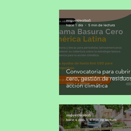
migueldealba5
hace 1 día
5 min de lectura
Convocatoria para cubrir
cero, gestión de residuo
acción climática
migueldealba5
hace 4 días
4 min de lectura