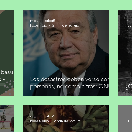
migueldealba5
mig
hace 1 día
2 min de lectura
hac
 basura
s y
Los desastres deben verse como
personas, no como cifras: ONU
¿C
migueldealba5
mig
hace 5 días
2 min de lectura
31 j