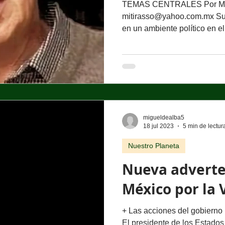
TEMAS CENTRALES Por Mig
mitirasso@yahoo.com.mx Su 
en un ambiente político en el
migueldealba5
18 jul 2023
5 min de lectur
Nuestro Planeta
Nueva adverte
México por la 
+ Las acciones del gobierno
El presidente de los Estados