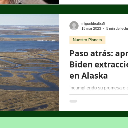
migueldealba5
15 mar 2023
5 min de lect
Nuestro Planeta
Paso atrás: ap
Biden extracci
en Alaska
Incumpliendo su promesa ele
la perforación en tierras fede
Estados Unidos, Joe...