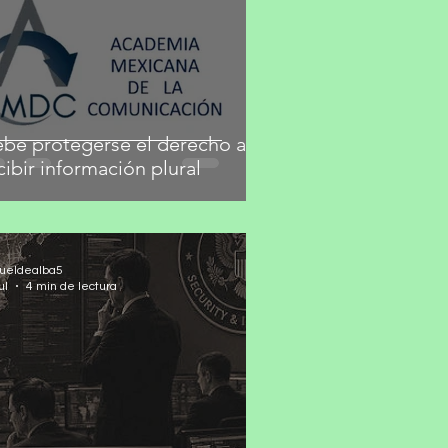
be protegerse el derecho a
cibir información plural
ueldealba5
ul
4 min de lectura