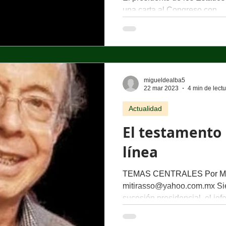
una carta al Congreso con...
migueldealba5
22 mar 2023
4 min de lect
Actualidad
El testamento p
línea
TEMAS CENTRALES Por Mig
mitirasso@yahoo.com.mx Sie
sucesión presidencial, el jefe