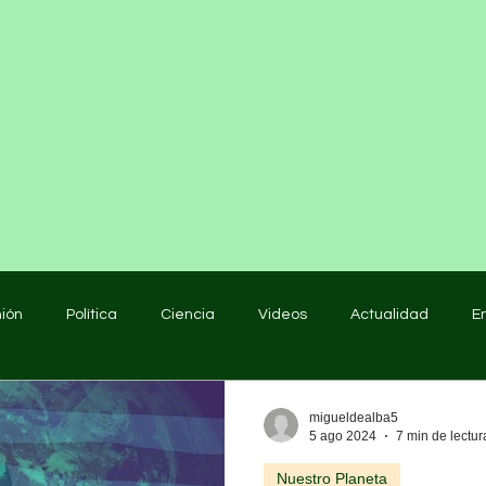
nión
Política
Ciencia
Videos
Actualidad
E
educación
migueldealba5
5 ago 2024
7 min de lectur
Nuestro Planeta