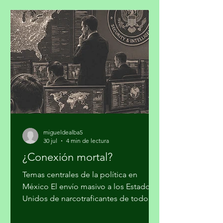
resiliente, para concretar los
compromisos de la Contribución
Determinada a Nivel Nacional (NDC
3.0). Iniciativa Climática de México
(ICM) realizó su cuarto taller “Hacia la
Plataforma País de Inversión para el
Desarrollo y la Acción Climática en
México: Contribución
migueldealba5
30 jul
4 min de lectura
¿Conexión mortal?
Temas centrales de la política en
México El envío masivo a los Estados
Unidos de narcotraficantes de todo