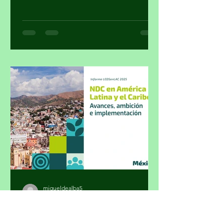
nivel, sin mayores trámites, fue el
cálculo con el que el gobierno supuso
cumplir su colaboración en la lucha
contra el narcotráfico. Parte 1 Por
Miguel Tirado Rasso
mitirasso@yahoo.com.mx No parece
que las cosas le estén saliendo bien a
Morena en el sensible tema del
enfrentamiento al crimen organizado.
La inseguridad, cuya percepción a
pesar de las encuestas oficial
migueldealba5
29 jul
3 min de lectura