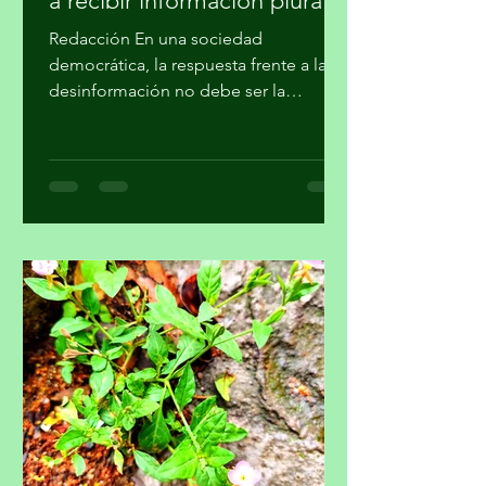
Debe protegerse el derecho
a recibir información plural
Redacción En una sociedad
democrática, la respuesta frente a la
desinformación no debe ser la
imposición de una narrativa única, sino
el fortalecimiento del periodismo
profesional, la alfabetización
mediática, la pluralidad informativa, la
ética de la comunicación y la
participación crítica de las audiencias,
afirmó la Academia Mexicana de la
Comunicción, A. C. En un
posicionamiento público, la Academia
hace un llamado a la Comisión
Reguladora de Telecomunicaciones
para que l