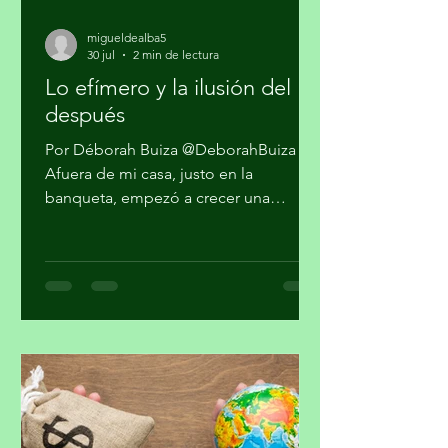
migueldealba5
30 jul
2 min de lectura
Lo efímero y la ilusión del
después
Por Déborah Buiza @DeborahBuiza
Afuera de mi casa, justo en la
banqueta, empezó a crecer una
pequeña planta. Al principio parecía
sólo hierba, pero al paso de las
semanas brotaron unas diminutas
flores. Se veía hermosa y grandiosa,
desafiando el pavimento en medio de
una transitada avenida. Pasaron los
días y siguió su crecimiento. Noté que
en la noche cerraba sus pétalos y los
volvía a abrir en el día. Me daba gusto