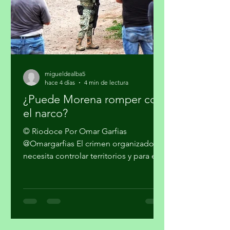
Donald Trump en qu
migueldealba5
hace 4 días
4 min de lectura
¿Puede Morena romper con
el narco?
© Riodoce Por Omar Garfias
@Omargarfias El crimen organizado
necesita controlar territorios y para ello
es imprescindible capturar el gobierno
y el sistema de seguridad y justicia. Ya
quedó atrás la etapa artesanal donde
se trataba sólo de vender mariguana y