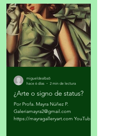
cocaína en algunas ciudades del país y
pasarla a los Estados Unidos. Los
cárteles ya no dependen sólo del
narcotráfico tradicional. Se han
expandido hacia el narcotráfico
global, huachicol, extorsión, drogas
químicas de
migueldealba5
hace 6 días
2 min de lectura
¿Arte o signo de status?
Por Profa. Mayra Núñez P.
Galeriamayra2@gmail.com
https://mayragalleryart.com YouTube:
Mayra Gallery Art Galeria Mayra