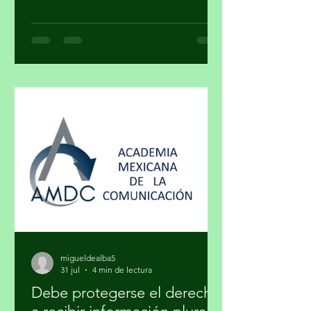
¿Cuando una obra deja de ser arte y se
convierte en un objeto de estatus? ¿El
arte y el lujo son mundos distintos? El
arte nace de la necesidad de expresar,
de hacer visible lo cotidiano que,
muchas veces, se quiere hacer
invisible. El lujo surge del deseo de
distinguirse, de marcar una diferencia
social a través de lo exclusivo. En ese
cruce de caminos, un
migueldealba5
31 jul
4 min de lectura