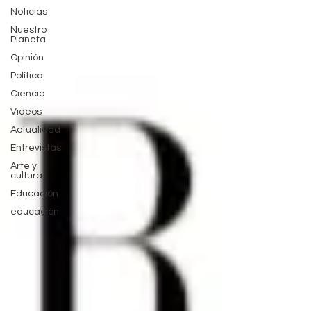
Noticias
Nuestro
Planeta
Opinión
Política
Ciencia
Videos
Actualidad
Entrevistas
Arte y
cultura
Educación
educación