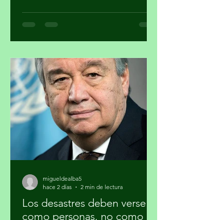
a 40 periodistas para participar en un
programa de formación sobre la
estrategia basura cero y su importancia
en la agenda climática. Al finalizar el
proceso, cuatro participantes recibirán
mentoría editorial y un incentivo
económico para producir reportajes
sobre esta temática. La forma en que
se gestionan los residuos tiene
implicaciones directas para el cambio
climático, la salud pública y la just
migueldealba5
hace 2 días
2 min de lectura
Los desastres deben verse