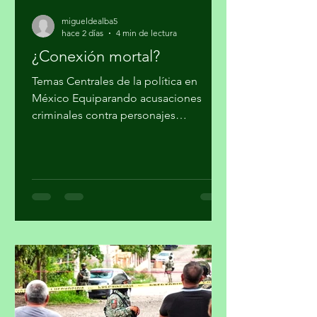
migueldealba5
hace 2 días
4 min de lectura
¿Conexión mortal?
Temas Centrales de la política en
México Equiparando acusaciones
criminales contra personajes
morenistas con ataques a la soberanía
del país, en Palacio Nacional reclaman
supuesto injerencismo de los
estadounidenses. Por Miguel Tirado
Rasso mitirasso@yahoo.com.mx Parte
2 Habría que considerar, en el origen
de las estrategias anunciadas por el
gobierno de los Estados Unidos (EUA)
en su lucha contra el narcotráfico, la
persistencia que tiene el presidente