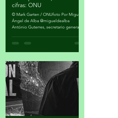
como personas, no como
cifras: ONU
© Mark Garten / ONUfoto Por Miguel
Ángel de Alba @migueldealba
António Guterres, secretario general
de la Organización de las Naciones
Unidas, pidió una respuesta global
con enfoque humano frente a la
convergencia de conflictos, crisis
climática, inseguridad alimentaria y
desigualdad, al advertir que el mundo
no puede reaccionar a cada desastre
como un hecho independiente.
Guterres sostuvo que las guerras y el
cambio climático agravan las
condiciones de vida de millones de pe