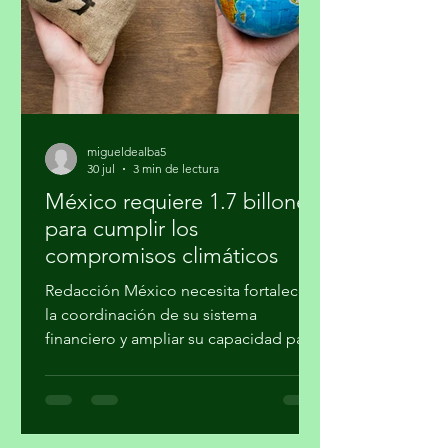
verla al salir y al regresar. Confieso que
la jardinería
migueldealba5
30 jul
3 min de lectura
México requiere 1.7 billones
para cumplir los
compromisos climáticos
Redacción México necesita fortalecer
la coordinación de su sistema
financiero y ampliar su capacidad para
movilizar recursos a proyectos de
mitigación, adaptación, transición
energética, conservación y desarrollo