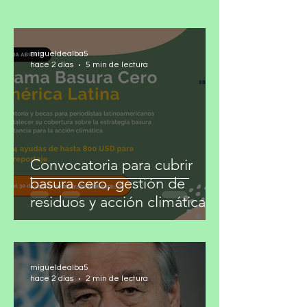
renunciado al debate de ideas para
refugiarse en el territorio más cómodo del
poder: el insulto. La diferencia ya no se
confronta con argumentos, sino con
descalificaciones. El adversario pasó de ser
migueldealba5
interlocutor a enemigo útil. Lo preo
hace 2 días
5 min de lectura
Convocatoria para cubrir
basura cero, gestión de
residuos y acción climática
migueldealba5
hace 2 días
2 min de lectura