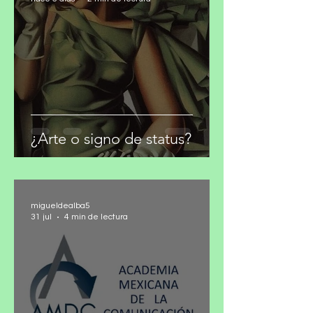
migueldealba5
hace 6 días
2 min de lectura
¿Arte o signo de status?
migueldealba5
31 jul
4 min de lectura