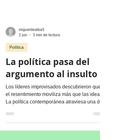
migueldealba5
2 jun
3 min de lectura
Política
La política pasa del
argumento al insulto
Los líderes improvisados descubrieron que
el resentimiento moviliza más que las ideas.
La política contemporánea atraviesa una de
sus etapas más pobres en términos
intelectuales. Gobernantes, legisladores y
dirigentes partidistas parecen haber