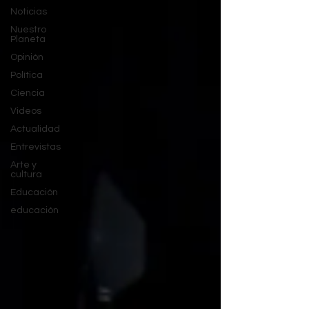
Noticias
Nuestro
Planeta
Opinión
Política
Ciencia
Videos
Actualidad
Entrevistas
Arte y
cultura
Educación
educación