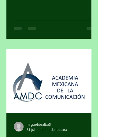
https://mayragalleryart.com YouTube:
Mayra Gallery Art Galeria Mayra
¿Cuando una obra deja de ser arte y se
convierte en un objeto de estatus? ¿El
arte y el lujo son mundos distintos? El
arte nace de la necesidad de expresar,
de hacer visible lo cotidiano que,
muchas veces, se quiere hacer
invisible. El lujo surge del deseo de
distinguirse, de marcar una diferencia
social a través de lo exclusivo. En ese
cruce de caminos, un
migueldealba5