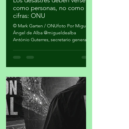
Los desastres deben verse
como personas, no como
cifras: ONU
© Mark Garten / ONUfoto Por Miguel
Ángel de Alba @migueldealba
António Guterres, secretario general
de la Organización de las Naciones
Unidas, pidió una respuesta global
con enfoque humano frente a la
convergencia de conflictos, crisis
climática, inseguridad alimentaria y
desigualdad, al advertir que el mundo
no puede reaccionar a cada desastre
como un hecho independiente.
Guterres sostuvo que las guerras y el
cambio climático agravan las
condiciones de vida de millones de pe