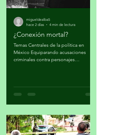
migueldealba5
hace 2 días
4 min de lectura
¿Conexión mortal?
Temas Centrales de la política en
México Equiparando acusaciones
criminales contra personajes
morenistas con ataques a la soberanía
del país, en Palacio Nacional reclaman
supuesto injerencismo de los
estadounidenses. Por Miguel Tirado
Rasso mitirasso@yahoo.com.mx Parte
2 Habría que considerar, en el origen
de las estrategias anunciadas por el
gobierno de los Estados Unidos (EUA)
en su lucha contra el narcotráfico, la