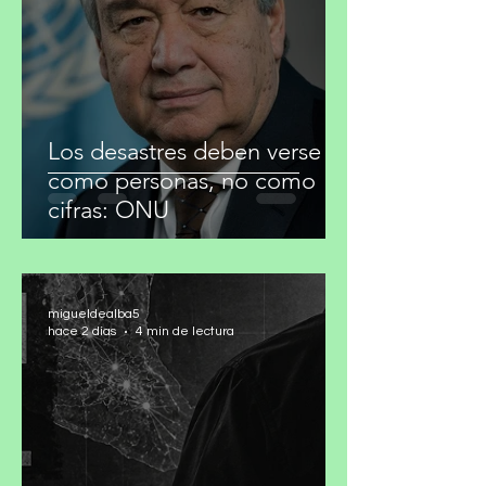
migueldealba5
hace 2 días
2 min de lectura
Los desastres deben verse
como personas, no como
cifras: ONU
migueldealba5
hace 2 días
4 min de lectura