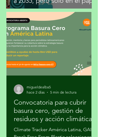
México fija metas climáticas
a 2035, pero sólo en el papel
migueldealba5
hace 2 días
5 min de lectura
Convocatoria para cubrir
basura cero, gestión de
residuos y acción climática