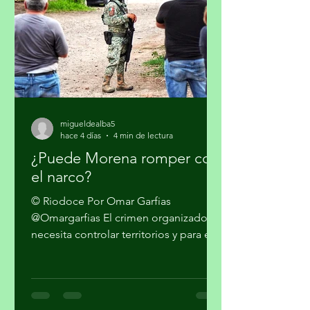
persistencia que tiene el presidente
Donald Trump en qu
migueldealba5
hace 4 días
4 min de lectura
¿Puede Morena romper con
el narco?
© Riodoce Por Omar Garfias
@Omargarfias El crimen organizado
necesita controlar territorios y para ello
es imprescindible capturar el gobierno
y el sistema de seguridad y justicia. Ya
quedó atrás la etapa artesanal donde