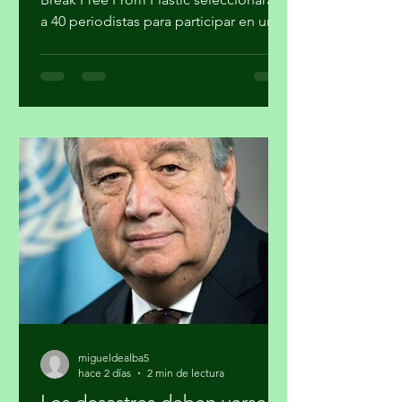
Climate Tracker América Latina, GAIA y
Break Free From Plastic seleccionarán
a 40 periodistas para participar en un
programa de formación sobre la
estrategia basura cero y su importancia
en la agenda climática. Al finalizar el
proceso, cuatro participantes recibirán
mentoría editorial y un incentivo
económico para producir reportajes
sobre esta temática. La forma en que
se gestionan los residuos tiene
implicaciones directas para el cambio
climático, la salud pública y la just
migueldealba5
hace 2 días
2 min de lectura