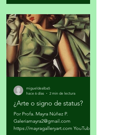
se trataba sólo de vender mariguana y
cocaína en algunas ciudades del país y
pasarla a los Estados Unidos. Los
cárteles ya no dependen sólo del
narcotráfico tradicional. Se han
expandido hacia el narcotráfico
global, huachicol, extorsión, drogas
químicas de
migueldealba5
hace 6 días
2 min de lectura
¿Arte o signo de status?
Por Profa. Mayra Núñez P.
Galeriamayra2@gmail.com