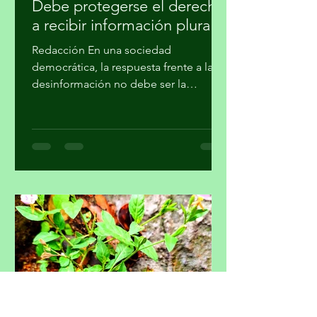
31 jul
4 min de lectura
Debe protegerse el derecho
a recibir información plural
Redacción En una sociedad
democrática, la respuesta frente a la
desinformación no debe ser la
imposición de una narrativa única, sino
el fortalecimiento del periodismo
profesional, la alfabetización
mediática, la pluralidad informativa, la
ética de la comunicación y la
participación crítica de las audiencias,
afirmó la Academia Mexicana de la
Comunicción, A. C. En un
posicionamiento público, la Academia
hace un llamado a la Comisión
Reguladora de Telecomunicaciones
para que l