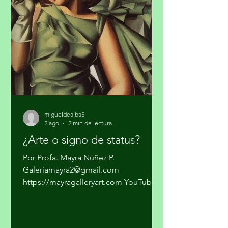
cárteles ya no dependen sólo del
narcotráfico tradicional. Se han
expandido hacia el narcotráfico
global, huachicol, extorsión, drogas
químicas de
migueldealba5
2 ago
2 min de lectura
¿Arte o signo de status?
Por Profa. Mayra Núñez P.
Galeriamayra2@gmail.com
https://mayragalleryart.com YouTube:
Mayra Gallery Art Galeria Mayra
¿Cuando una obra deja de ser arte y se