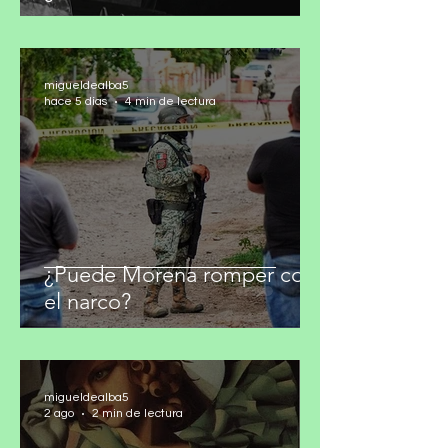
¿Conexión mortal?
migueldealba5
hace 5 días
4 min de lectura
¿Puede Morena romper con
el narco?
migueldealba5
2 ago
2 min de lectura