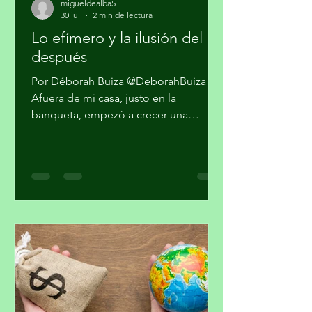
migueldealba5
30 jul
2 min de lectura
Lo efímero y la ilusión del
después
Por Déborah Buiza @DeborahBuiza
Afuera de mi casa, justo en la
banqueta, empezó a crecer una
pequeña planta. Al principio parecía
sólo hierba, pero al paso de las
semanas brotaron unas diminutas
flores. Se veía hermosa y grandiosa,
desafiando el pavimento en medio de
una transitada avenida. Pasaron los
días y siguió su crecimiento. Noté que
en la noche cerraba sus pétalos y los
volvía a abrir en el día. Me daba gusto
verla al salir y al regresar. Confieso que