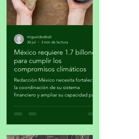
la jardinería
migueldealba5
30 jul
3 min de lectura
México requiere 1.7 billones
para cumplir los
compromisos climáticos
Redacción México necesita fortalecer
la coordinación de su sistema
financiero y ampliar su capacidad para
movilizar recursos a proyectos de
mitigación, adaptación, transición
energética, conservación y desarrollo
resiliente, para concretar los