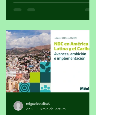
cumplir su colaboración en la lucha
contra el narcotráfico. Parte 1 Por
Miguel Tirado Rasso
mitirasso@yahoo.com.mx No parece
que las cosas le estén saliendo bien a
Morena en el sensible tema del
enfrentamiento al crimen organizado.
La inseguridad, cuya percepción a
pesar de las encuestas oficial
migueldealba5
29 jul
3 min de lectura
México fija metas climáticas