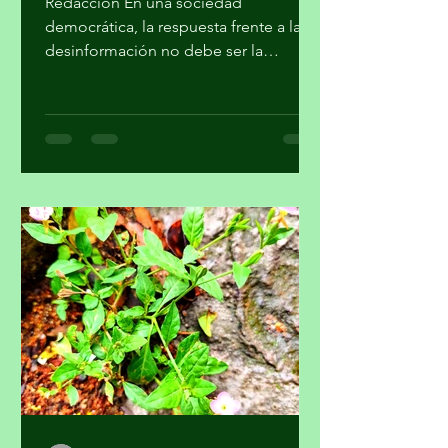
Redacción En una sociedad
democrática, la respuesta frente a la
desinformación no debe ser la
imposición de una narrativa única, sino
el fortalecimiento del periodismo
profesional, la alfabetización
mediática, la pluralidad informativa, la
ética de la comunicación y la
participación crítica de las audiencias,
afirmó la Academia Mexicana de la
Comunicción, A. C. En un
posicionamiento público, la Academia
hace un llamado a la Comisión
Reguladora de Telecomunicaciones
para que l