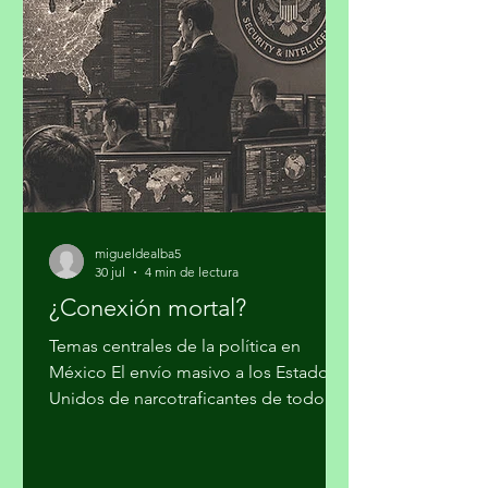
compromisos de la Contribución
Determinada a Nivel Nacional (NDC
3.0). Iniciativa Climática de México
(ICM) realizó su cuarto taller “Hacia la
Plataforma País de Inversión para el
Desarrollo y la Acción Climática en
México: Contribución
migueldealba5
30 jul
4 min de lectura
¿Conexión mortal?
Temas centrales de la política en
México El envío masivo a los Estados
Unidos de narcotraficantes de todo
nivel, sin mayores trámites, fue el
cálculo con el que el gobierno supuso