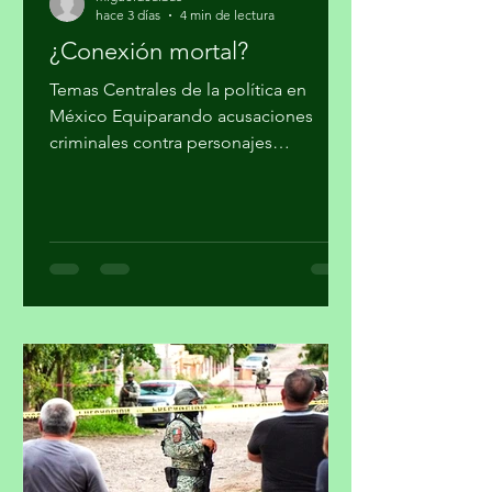
migueldealba5
hace 3 días
4 min de lectura
¿Conexión mortal?
Temas Centrales de la política en
México Equiparando acusaciones
criminales contra personajes
morenistas con ataques a la soberanía
del país, en Palacio Nacional reclaman
supuesto injerencismo de los
estadounidenses. Por Miguel Tirado
Rasso mitirasso@yahoo.com.mx Parte
2 Habría que considerar, en el origen
de las estrategias anunciadas por el
gobierno de los Estados Unidos (EUA)
en su lucha contra el narcotráfico, la
persistencia que tiene el presidente
Donald Trump en qu