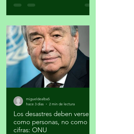
programa de formación sobre la
estrategia basura cero y su importancia
en la agenda climática. Al finalizar el
proceso, cuatro participantes recibirán
mentoría editorial y un incentivo
económico para producir reportajes
sobre esta temática. La forma en que
se gestionan los residuos tiene
implicaciones directas para el cambio
climático, la salud pública y la just
migueldealba5
hace 3 días
2 min de lectura
Los desastres deben verse
como personas, no como