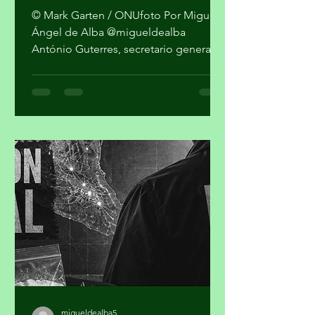
cifras: ONU
© Mark Garten / ONUfoto Por Miguel
Ángel de Alba @migueldealba
António Guterres, secretario general
de la Organización de las Naciones
Unidas, pidió una respuesta global
con enfoque humano frente a la
convergencia de conflictos, crisis
climática, inseguridad alimentaria y
desigualdad, al advertir que el mundo
no puede reaccionar a cada desastre
como un hecho independiente.
Guterres sostuvo que las guerras y el
cambio climático agravan las
condiciones de vida de millones de pe