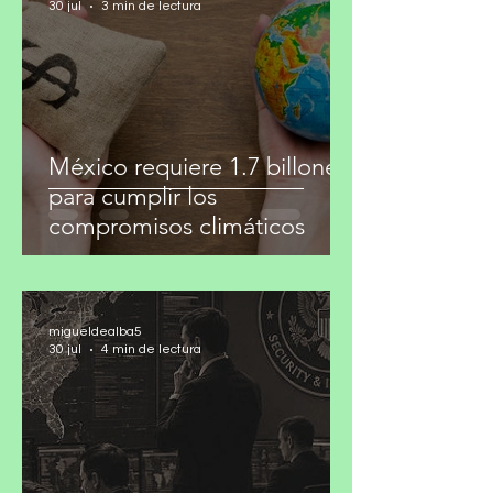
migueldealba5
30 jul
3 min de lectura
México requiere 1.7 billones
para cumplir los
compromisos climáticos
migueldealba5
30 jul
4 min de lectura