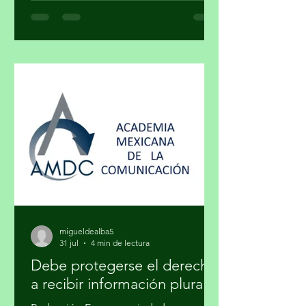
convierte en un objeto de estatus? ¿El
arte y el lujo son mundos distintos? El
arte nace de la necesidad de expresar,
de hacer visible lo cotidiano que,
muchas veces, se quiere hacer
invisible. El lujo surge del deseo de
distinguirse, de marcar una diferencia
social a través de lo exclusivo. En ese
cruce de caminos, un
migueldealba5
31 jul
4 min de lectura
Debe protegerse el derecho
a recibir información plural