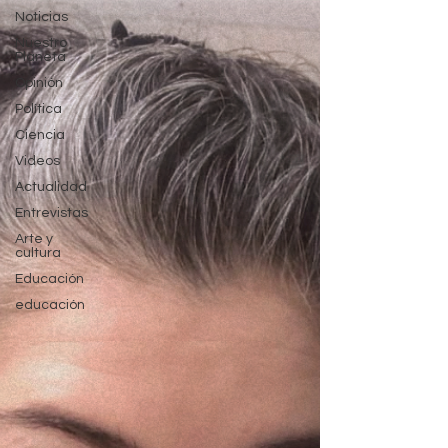
Noticias
Nuestro
Planeta
Opinión
Política
Ciencia
Videos
Actualidad
Entrevistas
Arte y
cultura
Educación
educación