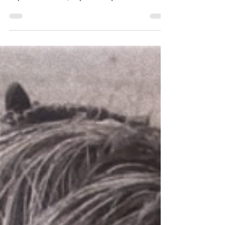
Por Ana Martha Diego*
diegoanamartha@hotmail.com Al escuchar
la palabra duelo, lo primero que se nos viene
a la mente es dolor, tristeza y sufrimiento. Sin
embargo, es mucho más que eso. A lo largo
de nuestra vida, todos experimentaremos
una gran variedad de duelos.
Paradójicamente, sólo nos preguntamos qué
es el duelo cuando lo vivimos. Hoy te invito a
reflexionar sobre su significado. Desde el
punto de vista psicológico, duelo es el
proceso de adaptación que experimenta cad