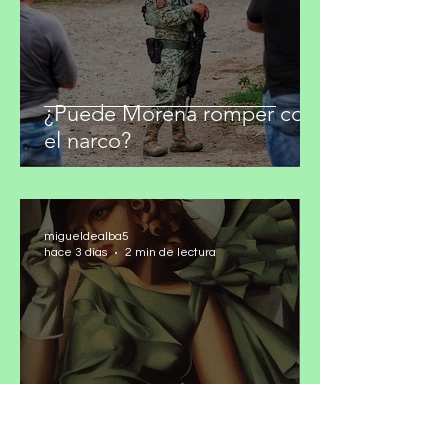
migueldealba5
hace 1 día
4 min de lectura
¿Puede Morena romper con
el narco?
migueldealba5
hace 3 días
2 min de lectura