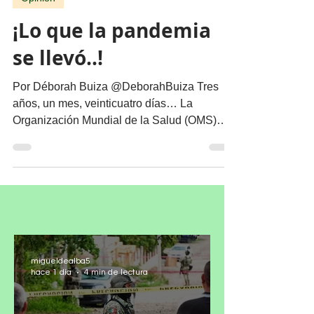
migueldealba5
8 may 2023
2 min de lectura
Opinión
¡Lo que la pandemia
se llevó..!
Por Déborah Buiza @DeborahBuiza Tres
años, un mes, veinticuatro días… La
Organización Mundial de la Salud (OMS)
informó que la emergencia...