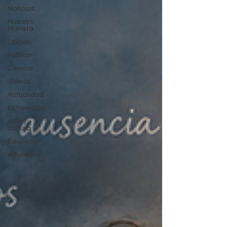
Noticias
Nuestro
Planeta
Opinión
Política
Ciencia
Videos
Actualidad
Entrevistas
Arte y
cultura
Educación
educación