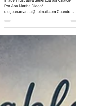
Imagen ilustrativa generada por ChatGPT.
Por Ana Martha Diego*
diegoanamartha@hotmail.com Cuando
escuchamos la palabra duelo, lo primero que
viene a la mente es la muerte de un ser
querido. Es el duelo más reconocido y
aceptado. Sin duda, es una de las
experiencias más compartidas de manera
universal y, paradójicamente, más solitarias
de la existencia humana. Desde tiempos
remotos, el ser humano se ha conmovido
ante el cuerpo inerte de una persona
significativa y ha buscad