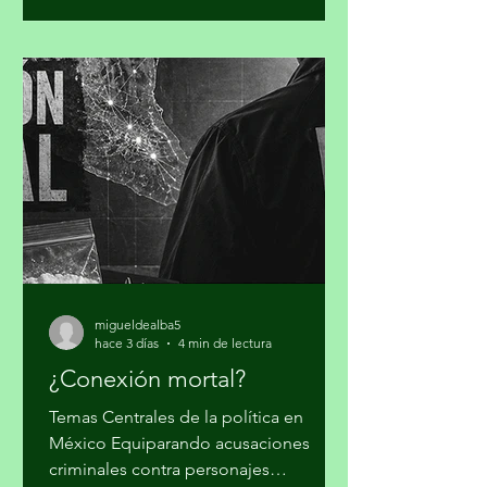
con enfoque humano frente a la
convergencia de conflictos, crisis
climática, inseguridad alimentaria y
desigualdad, al advertir que el mundo
no puede reaccionar a cada desastre
como un hecho independiente.
Guterres sostuvo que las guerras y el
cambio climático agravan las
condiciones de vida de millones de pe
migueldealba5
hace 3 días
4 min de lectura
¿Conexión mortal?
Temas Centrales de la política en
México Equiparando acusaciones