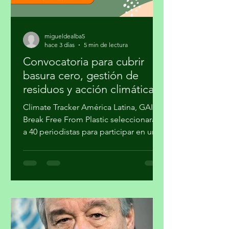
migueldealba5
hace 3 días
5 min de lectura
Convocatoria para cubrir
basura cero, gestión de
residuos y acción climática
Climate Tracker América Latina, GAIA y
Break Free From Plastic seleccionarán
a 40 periodistas para participar en un
programa de formación sobre la
estrategia basura cero y su importancia
en la agenda climática. Al finalizar el
proceso, cuatro participantes recibirán
mentoría editorial y un incentivo
económico para producir reportajes