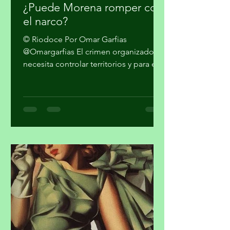
hace 5 días
4 min de lectura
¿Puede Morena romper con
el narco?
© Riodoce Por Omar Garfias
@Omargarfias El crimen organizado
necesita controlar territorios y para ello
es imprescindible capturar el gobierno
y el sistema de seguridad y justicia. Ya
quedó atrás la etapa artesanal donde
se trataba sólo de vender mariguana y
cocaína en algunas ciudades del país y
pasarla a los Estados Unidos. Los
cárteles ya no dependen sólo del
narcotráfico tradicional. Se han
expandido hacia el narcotráfico
global, huachicol, extorsión, drogas
químicas de