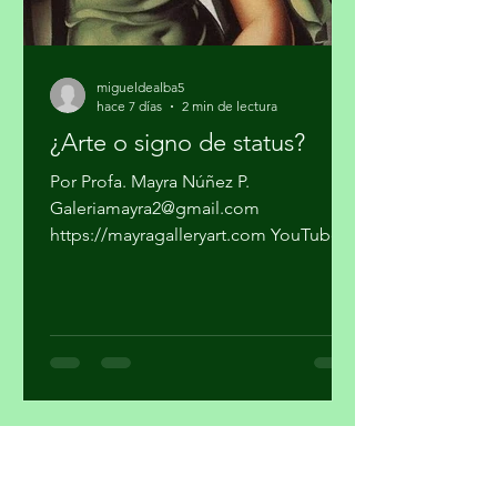
migueldealba5
hace 7 días
2 min de lectura
¿Arte o signo de status?
Por Profa. Mayra Núñez P.
Galeriamayra2@gmail.com
https://mayragalleryart.com YouTube:
Mayra Gallery Art Galeria Mayra
¿Cuando una obra deja de ser arte y se
convierte en un objeto de estatus? ¿El
arte y el lujo son mundos distintos? El
arte nace de la necesidad de expresar,
de hacer visible lo cotidiano que,
muchas veces, se quiere hacer
invisible. El lujo surge del deseo de