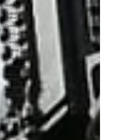
Noticias
Nuestro
Planeta
Opinión
Política
Ciencia
Videos
Actualidad
Entrevistas
Arte y
cultura
Educación
educación