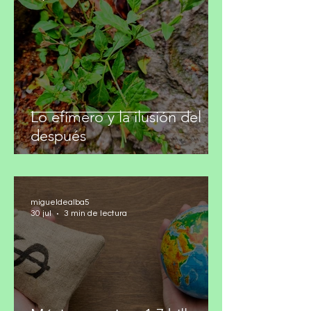
migueldealba5
30 jul
2 min de lectura
Lo efímero y la ilusión del
después
migueldealba5
30 jul
3 min de lectura