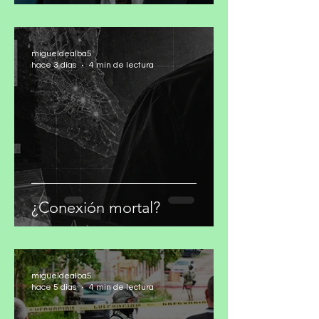
cifras: ONU
migueldealba5
hace 3 días
4 min de lectura
¿Conexión mortal?
migueldealba5
hace 5 días
4 min de lectura