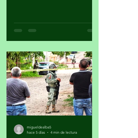
criminales contra personajes
morenistas con ataques a la soberanía
del país, en Palacio Nacional reclaman
supuesto injerencismo de los
estadounidenses. Por Miguel Tirado
Rasso mitirasso@yahoo.com.mx Parte
2 Habría que considerar, en el origen
de las estrategias anunciadas por el
gobierno de los Estados Unidos (EUA)
en su lucha contra el narcotráfico, la
persistencia que tiene el presidente
Donald Trump en qu
migueldealba5