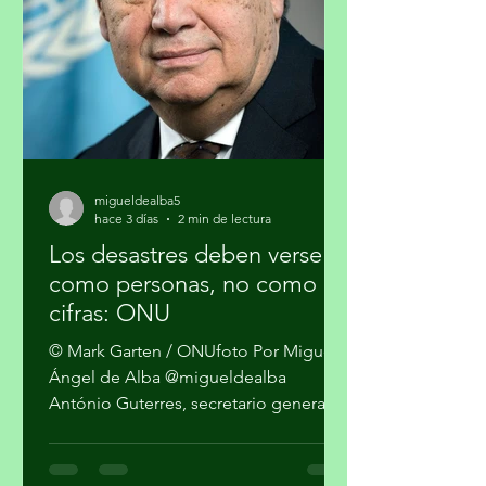
sobre esta temática. La forma en que
se gestionan los residuos tiene
implicaciones directas para el cambio
climático, la salud pública y la just
migueldealba5
hace 3 días
2 min de lectura
Los desastres deben verse
como personas, no como
cifras: ONU
© Mark Garten / ONUfoto Por Miguel
Ángel de Alba @migueldealba
António Guterres, secretario general
de la Organización de las Naciones
Unidas, pidió una respuesta global