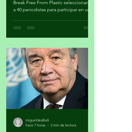
Climate Tracker América Latina, GAIA y
Break Free From Plastic seleccionarán
a 40 periodistas para participar en un
programa de formación sobre la
estrategia basura cero y su importancia
en la agenda climática. Al finalizar el
proceso, cuatro participantes recibirán
mentoría editorial y un incentivo
económico para producir reportajes
sobre esta temática. La forma en que
se gestionan los residuos tiene
implicaciones directas para el cambio
climático, la salud pública y la just
migueldealba5