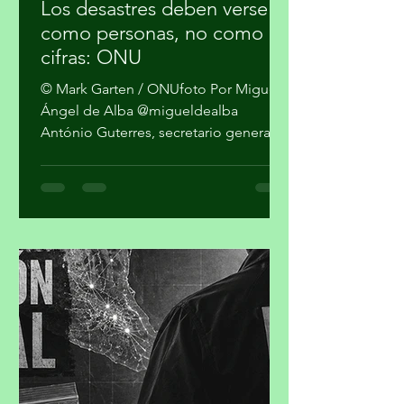
hace 7 horas
2 min de lectura
Los desastres deben verse
como personas, no como
cifras: ONU
© Mark Garten / ONUfoto Por Miguel
Ángel de Alba @migueldealba
António Guterres, secretario general
de la Organización de las Naciones
Unidas, pidió una respuesta global
con enfoque humano frente a la
convergencia de conflictos, crisis
climática, inseguridad alimentaria y
desigualdad, al advertir que el mundo
no puede reaccionar a cada desastre
como un hecho independiente.
Guterres sostuvo que las guerras y el
cambio climático agravan las
condiciones de vida de millones de pe