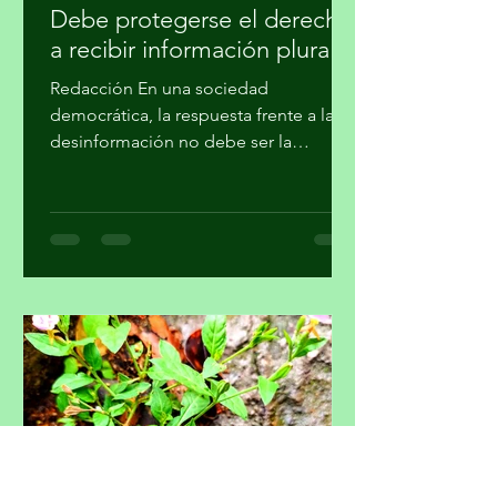
hace 7 días
4 min de lectura
Debe protegerse el derecho
a recibir información plural
Redacción En una sociedad
democrática, la respuesta frente a la
desinformación no debe ser la
imposición de una narrativa única, sino
el fortalecimiento del periodismo
profesional, la alfabetización
mediática, la pluralidad informativa, la
ética de la comunicación y la
participación crítica de las audiencias,
afirmó la Academia Mexicana de la
Comunicción, A. C. En un
posicionamiento público, la Academia
hace un llamado a la Comisión
Reguladora de Telecomunicaciones
para que l