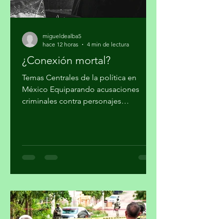
migueldealba5
hace 12 horas
4 min de lectura
¿Conexión mortal?
Temas Centrales de la política en
México Equiparando acusaciones
criminales contra personajes
morenistas con ataques a la soberanía
del país, en Palacio Nacional reclaman
supuesto injerencismo de los
estadounidenses. Por Miguel Tirado
Rasso mitirasso@yahoo.com.mx Parte
2 Habría que considerar, en el origen
de las estrategias anunciadas por el
gobierno de los Estados Unidos (EUA)
en su lucha contra el narcotráfico, la