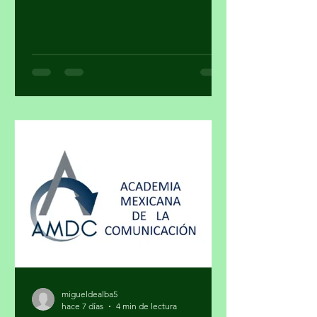
https://mayragalleryart.com YouTube:
Mayra Gallery Art Galeria Mayra
¿Cuando una obra deja de ser arte y se
convierte en un objeto de estatus? ¿El
arte y el lujo son mundos distintos? El
arte nace de la necesidad de expresar,
de hacer visible lo cotidiano que,
muchas veces, se quiere hacer
invisible. El lujo surge del deseo de
distinguirse, de marcar una diferencia
social a través de lo exclusivo. En ese
cruce de caminos, un
migueldealba5