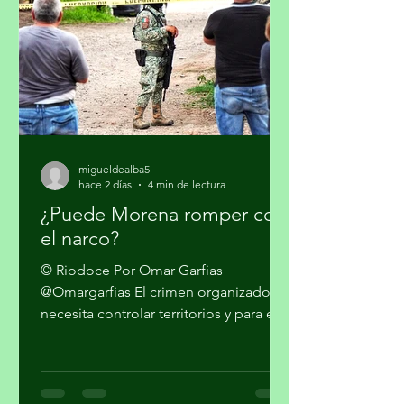
persistencia que tiene el presidente
Donald Trump en qu
migueldealba5
hace 2 días
4 min de lectura
¿Puede Morena romper con
el narco?
© Riodoce Por Omar Garfias
@Omargarfias El crimen organizado
necesita controlar territorios y para ello
es imprescindible capturar el gobierno
y el sistema de seguridad y justicia. Ya
quedó atrás la etapa artesanal donde