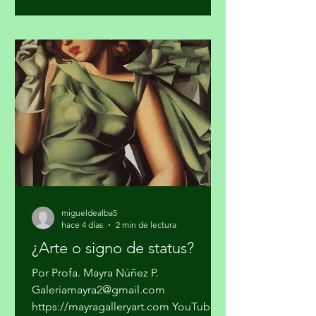
se trataba sólo de vender mariguana y
cocaína en algunas ciudades del país y
pasarla a los Estados Unidos. Los
cárteles ya no dependen sólo del
narcotráfico tradicional. Se han
expandido hacia el narcotráfico
global, huachicol, extorsión, drogas
químicas de
migueldealba5
hace 4 días
2 min de lectura
¿Arte o signo de status?
Por Profa. Mayra Núñez P.
Galeriamayra2@gmail.com