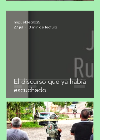
seguridad
migueldealba5
27 jul
3 min de lectura
El discurso que ya había
escuchado