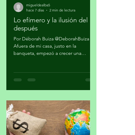
migueldealba5
hace 7 días
2 min de lectura
Lo efímero y la ilusión del
después
Por Déborah Buiza @DeborahBuiza
Afuera de mi casa, justo en la
banqueta, empezó a crecer una
pequeña planta. Al principio parecía
sólo hierba, pero al paso de las
semanas brotaron unas diminutas
flores. Se veía hermosa y grandiosa,
desafiando el pavimento en medio de
una transitada avenida. Pasaron los
días y siguió su crecimiento. Noté que
en la noche cerraba sus pétalos y los
volvía a abrir en el día. Me daba gusto
verla al salir y al regresar. Confieso que