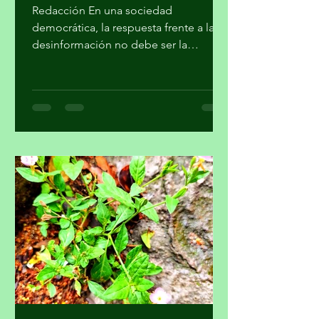
a recibir información plural
Redacción En una sociedad
democrática, la respuesta frente a la
desinformación no debe ser la
imposición de una narrativa única, sino
el fortalecimiento del periodismo
profesional, la alfabetización
mediática, la pluralidad informativa, la
ética de la comunicación y la
participación crítica de las audiencias,
afirmó la Academia Mexicana de la
Comunicción, A. C. En un
posicionamiento público, la Academia
hace un llamado a la Comisión
Reguladora de Telecomunicaciones
para que l