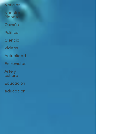
Noticias
Nuestro
Planeta
Opinión
Política
Ciencia
Videos
Actualidad
Entrevistas
Arte y
cultura
Educación
educación