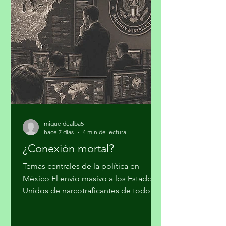
compromisos de la Contribución
Determinada a Nivel Nacional (NDC
3.0). Iniciativa Climática de México
(ICM) realizó su cuarto taller “Hacia la
Plataforma País de Inversión para el
Desarrollo y la Acción Climática en
México: Contribución
migueldealba5
hace 7 días
4 min de lectura
¿Conexión mortal?
Temas centrales de la política en
México El envío masivo a los Estados
Unidos de narcotraficantes de todo
nivel, sin mayores trámites, fue el