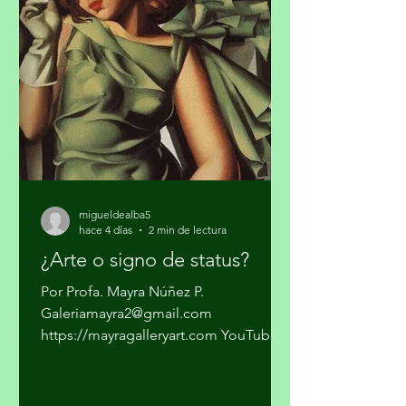
pasarla a los Estados Unidos. Los
cárteles ya no dependen sólo del
narcotráfico tradicional. Se han
expandido hacia el narcotráfico
global, huachicol, extorsión, drogas
químicas de
migueldealba5
hace 4 días
2 min de lectura
¿Arte o signo de status?
Por Profa. Mayra Núñez P.
Galeriamayra2@gmail.com
https://mayragalleryart.com YouTube:
Mayra Gallery Art Galeria Mayra
¿Cuando una obra deja de ser arte y se