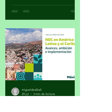
cálculo con el que el gobierno supuso
cumplir su colaboración en la lucha
contra el narcotráfico. Parte 1 Por
Miguel Tirado Rasso
mitirasso@yahoo.com.mx No parece
que las cosas le estén saliendo bien a
Morena en el sensible tema del
enfrentamiento al crimen organizado.
La inseguridad, cuya percepción a
pesar de las encuestas oficial
migueldealba5
29 jul
3 min de lectura
México fija metas climáticas