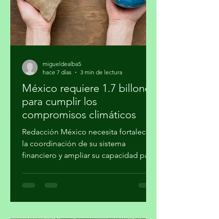
la jardinería
migueldealba5
hace 7 días
3 min de lectura
México requiere 1.7 billones
para cumplir los
compromisos climáticos
Redacción México necesita fortalecer
la coordinación de su sistema
financiero y ampliar su capacidad para
movilizar recursos a proyectos de
mitigación, adaptación, transición
energética, conservación y desarrollo
resiliente, para concretar los