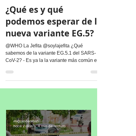
Nuestro Planeta
¿Qué es y qué
podemos esperar de la
nueva variante EG.5?
@WHO La Jefita @soylajefita ¿Qué
sabemos de la variante EG.5.1 del SARS-
CoV-2? - Es ya la la variante más común en
varios países. - De...
migueldealba5
hace 2 días
4 min de lectura