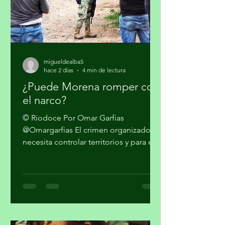
migueldealba5
hace 2 días
4 min de lectura
¿Puede Morena romper con
el narco?
© Riodoce Por Omar Garfias
@Omargarfias El crimen organizado
necesita controlar territorios y para ello
es imprescindible capturar el gobierno
y el sistema de seguridad y justicia. Ya
quedó atrás la etapa artesanal donde
se trataba sólo de vender mariguana y
cocaína en algunas ciudades del país y