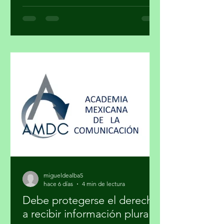
convierte en un objeto de estatus? ¿El
arte y el lujo son mundos distintos? El
arte nace de la necesidad de expresar,
de hacer visible lo cotidiano que,
muchas veces, se quiere hacer
invisible. El lujo surge del deseo de
distinguirse, de marcar una diferencia
social a través de lo exclusivo. En ese
cruce de caminos, un
migueldealba5
hace 6 días
4 min de lectura
Debe protegerse el derecho