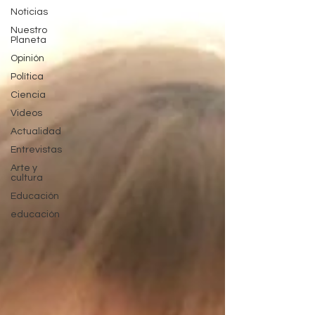
Noticias
Nuestro
Planeta
Opinión
Política
Ciencia
Videos
Actualidad
Entrevistas
Arte y
cultura
Educación
educación