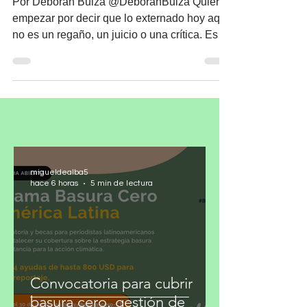
¡Atención!
Por Déborah Buiza @DeborahBuiza Quiero
empezar por decir que lo externado hoy aquí
no es un regaño, un juicio o una crítica. Esa
no es mi...
migueldealba5
hace 6 horas
5 min de lectura