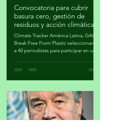
migueldealba5
hace 6 horas
5 min de lectura
Convocatoria para cubrir
basura cero, gestión de
residuos y acción climática
Climate Tracker América Latina, GAIA y
Break Free From Plastic seleccionarán
a 40 periodistas para participar en un
programa de formación sobre la
estrategia basura cero y su importancia
en la agenda climática. Al finalizar el
proceso, cuatro participantes recibirán
mentoría editorial y un incentivo
económico para producir reportajes
sobre esta temática. La forma en que
se gestionan los residuos tiene