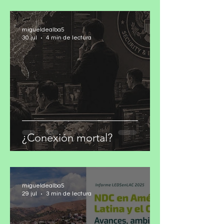
para cumplir los
compromisos climáticos
migueldealba5
30 jul
4 min de lectura
¿Conexión mortal?
migueldealba5