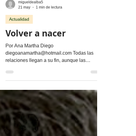
migueldealba5
21 may
1 min de lectura
Actualidad
Volver a nacer
Por Ana Martha Diego
diegoanamartha@hotmail.com Todas las
relaciones llegan a su fin, aunque las
queramos retener. Unas terminan con la
muerte; otras, por lo que pudo o no pudo ser.
Algunas se merman paulatinamente; otras se
rompen con estrépito al caer, pero siempre
rompen un esquema, una forma de
conectarnos y querer. Un te quiero que se
fue de los ‎labios; un adiós que cortó nuestro
ayer. Y tenemos que reconstruirnos, que