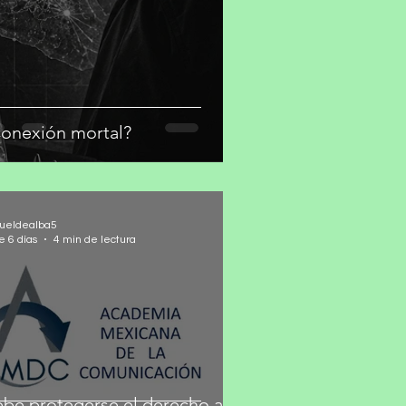
onexión mortal?
ueldealba5
e 6 días
4 min de lectura
be protegerse el derecho a