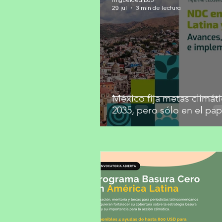
migueldealba5
29 jul
3 min de lectura
México fija metas climáti
2035, pero sólo en el pap