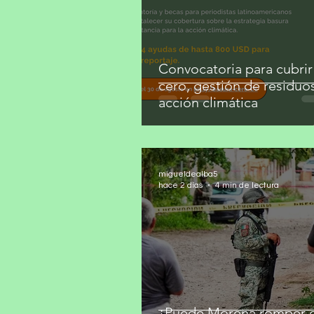
Convocatoria para cubrir
cero, gestión de residuo
acción climática
migueldealba5
hace 2 días
4 min de lectura
¿Puede Morena romper c