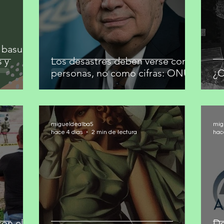
 basura
s y
Los desastres deben verse como
personas, no como cifras: ONU
¿C
migueldealba5
mig
hace 4 días
2 min de lectura
hac
on el
De