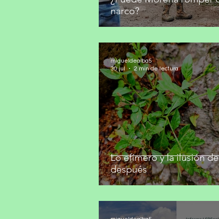
narco?
migueldealba5
30 jul
2 min de lectura
Lo efímero y la ilusión de
después