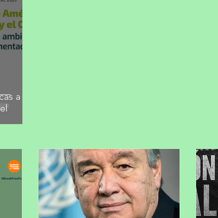
cas a
el