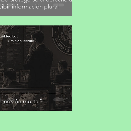
cibir información plural
ueldealba5
ul
4 min de lectura
onexión mortal?