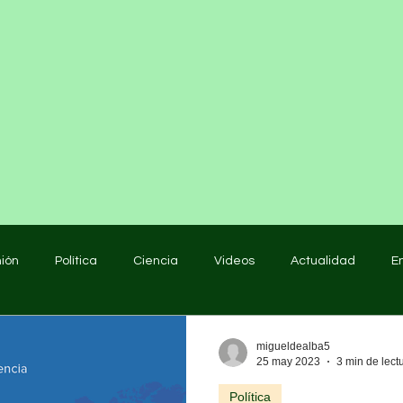
nión
Política
Ciencia
Videos
Actualidad
E
educación
migueldealba5
25 may 2023
3 min de lect
Política