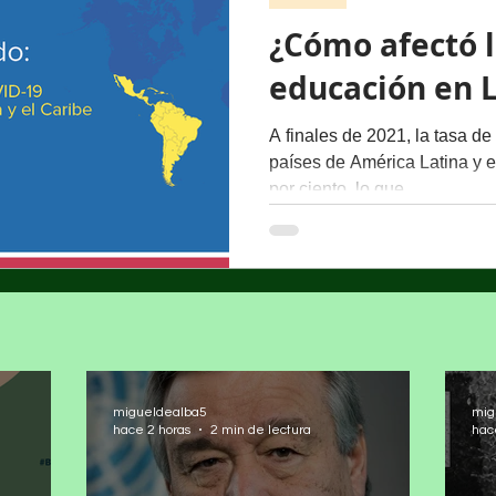
¿Cómo afectó 
educación en 
A finales de 2021, la tasa de
países de América Latina y e
por ciento, lo que...
migueldealba5
mig
hace 2 horas
2 min de lectura
hac