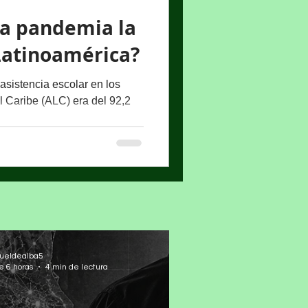
la pandemia la
Latinoamérica?
 asistencia escolar en los
l Caribe (ALC) era del 92,2
ueldealba5
e 6 horas
4 min de lectura