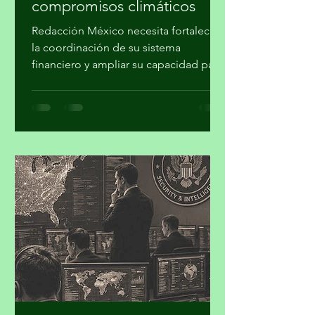
para cumplir los
compromisos climáticos
Redacción México necesita fortalecer
la coordinación de su sistema
financiero y ampliar su capacidad para
movilizar recursos a proyectos de
mitigación, adaptación, transición
energética, conservación y desarrollo
resiliente, para concretar los
compromisos de la Contribución
Determinada a Nivel Nacional (NDC
3.0). Iniciativa Climática de México
(ICM) realizó su cuarto taller “Hacia la
Plataforma País de Inversión para el
Desarrollo y la Acción Climática en
México: Contribución