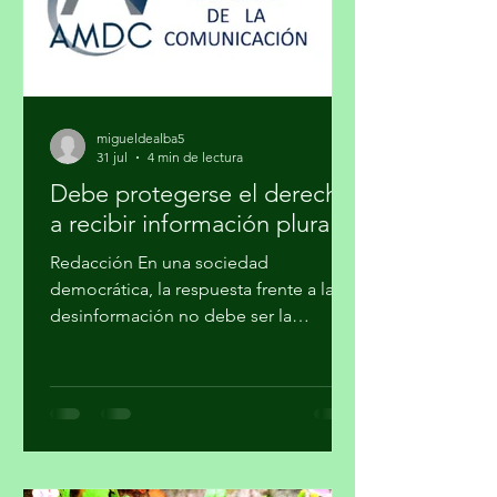
migueldealba5
31 jul
4 min de lectura
Debe protegerse el derecho
a recibir información plural
Redacción En una sociedad
democrática, la respuesta frente a la
desinformación no debe ser la
imposición de una narrativa única, sino
el fortalecimiento del periodismo
profesional, la alfabetización
mediática, la pluralidad informativa, la
ética de la comunicación y la