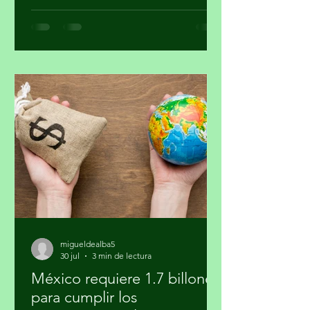
pequeña planta. Al principio parecía
sólo hierba, pero al paso de las
semanas brotaron unas diminutas
flores. Se veía hermosa y grandiosa,
desafiando el pavimento en medio de
una transitada avenida. Pasaron los
días y siguió su crecimiento. Noté que
en la noche cerraba sus pétalos y los
volvía a abrir en el día. Me daba gusto
verla al salir y al regresar. Confieso que
la jardinería
migueldealba5
30 jul
3 min de lectura
México requiere 1.7 billones