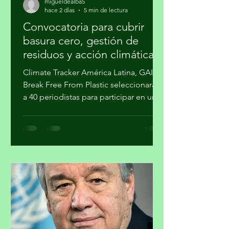
migueldealba5
hace 2 días
5 min de lectura
Convocatoria para cubrir
basura cero, gestión de
residuos y acción climática
Climate Tracker América Latina, GAIA y
Break Free From Plastic seleccionarán
a 40 periodistas para participar en un
programa de formación sobre la
estrategia basura cero y su importancia
en la agenda climática. Al finalizar el
proceso, cuatro participantes recibirán
mentoría editorial y un incentivo
económico para producir reportajes
sobre esta temática. La forma en que
se gestionan los residuos tiene
implicaciones directas para el cambio