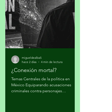
climática, inseguridad alimentaria y
desigualdad, al advertir que el mundo
no puede reaccionar a cada desastre
como un hecho independiente.
Guterres sostuvo que las guerras y el
cambio climático agravan las
condiciones de vida de millones de pe
migueldealba5
hace 2 días
4 min de lectura
¿Conexión mortal?
Temas Centrales de la política en
México Equiparando acusaciones
criminales contra personajes
morenistas con ataques a la soberanía
del país, en Palacio Nacional reclaman