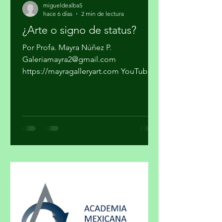
migueldealba5
hace 6 días
2 min de lectura
¿Arte o signo de status?
Por Profa. Mayra Núñez P.
Galeriamayra2@gmail.com
https://mayragalleryart.com YouTube:
Mayra Gallery Art Galeria Mayra
¿Cuando una obra deja de ser arte y se
convierte en un objeto de estatus? ¿El
arte y el lujo son mundos distintos? El
arte nace de la necesidad de expresar,
de hacer visible lo cotidiano que,
muchas veces, se quiere hacer
invisible. El lujo surge del deseo de
distinguirse, de marcar una diferencia
social a través de lo exclusivo. En ese
cruce de caminos, un