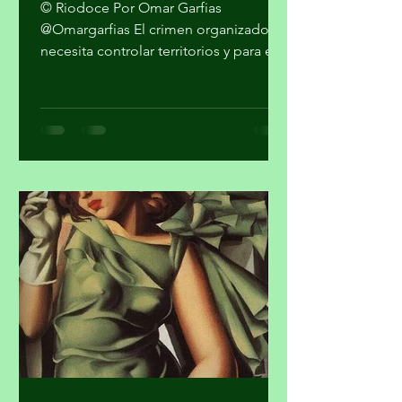
el narco?
© Riodoce Por Omar Garfias
@Omargarfias El crimen organizado
necesita controlar territorios y para ello
es imprescindible capturar el gobierno
y el sistema de seguridad y justicia. Ya
quedó atrás la etapa artesanal donde
se trataba sólo de vender mariguana y
cocaína en algunas ciudades del país y
pasarla a los Estados Unidos. Los
cárteles ya no dependen sólo del
narcotráfico tradicional. Se han
expandido hacia el narcotráfico
global, huachicol, extorsión, drogas
químicas de