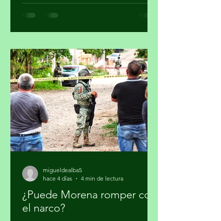
supuesto injerencismo de los
estadounidenses. Por Miguel Tirado
Rasso mitirasso@yahoo.com.mx Parte
2 Habría que considerar, en el origen
de las estrategias anunciadas por el
gobierno de los Estados Unidos (EUA)
en su lucha contra el narcotráfico, la
persistencia que tiene el presidente
Donald Trump en qu
migueldealba5
hace 4 días
4 min de lectura
¿Puede Morena romper con