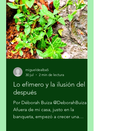
participación crítica de las audiencias,
afirmó la Academia Mexicana de la
Comunicción, A. C. En un
posicionamiento público, la Academia
hace un llamado a la Comisión
Reguladora de Telecomunicaciones
para que l
migueldealba5
30 jul
2 min de lectura
Lo efímero y la ilusión del
después
Por Déborah Buiza @DeborahBuiza
Afuera de mi casa, justo en la
banqueta, empezó a crecer una