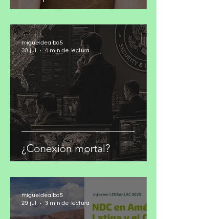
compromisos climáticos
migueldealba5
30 jul
4 min de lectura
¿Conexión mortal?
migueldealba5