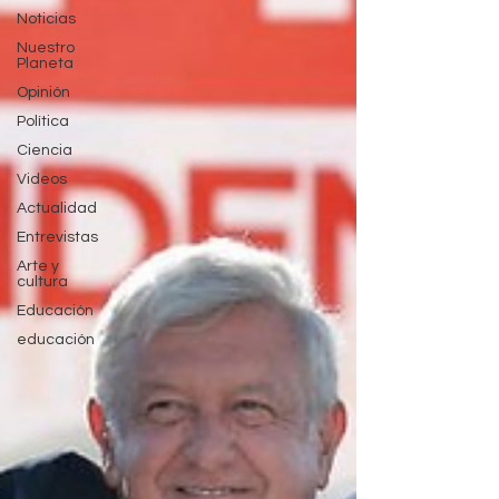
Noticias
Nuestro
Planeta
Opinión
Política
Ciencia
Videos
Actualidad
Entrevistas
Arte y
cultura
Educación
educación