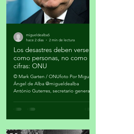
climático, la salud pública y la just
migueldealba5
hace 2 días
2 min de lectura
Los desastres deben verse
como personas, no como
cifras: ONU
© Mark Garten / ONUfoto Por Miguel
Ángel de Alba @migueldealba
António Guterres, secretario general
de la Organización de las Naciones
Unidas, pidió una respuesta global
con enfoque humano frente a la
convergencia de conflictos, crisis