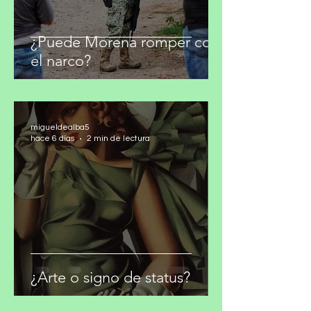
¿Puede Morena romper con
el narco?
migueldealba5
hace 6 días
2 min de lectura
¿Arte o signo de status?