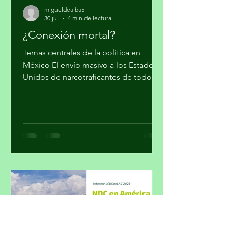
migueldealba5
30 jul
4 min de lectura
¿Conexión mortal?
Temas centrales de la política en
México El envío masivo a los Estados
Unidos de narcotraficantes de todo
nivel, sin mayores trámites, fue el
cálculo con el que el gobierno supuso
cumplir su colaboración en la lucha
contra el narcotráfico. Parte 1 Por
Miguel Tirado Rasso
mitirasso@yahoo.com.mx No parece
que las cosas le estén saliendo bien a
Morena en el sensible tema del
enfrentamiento al crimen organizado.
La inseguridad, cuya percepción a