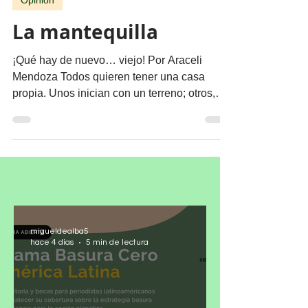
8 jul 2025
2 min de lectura
Opinión
La mantequilla
¡Qué hay de nuevo… viejo! Por Araceli
Mendoza Todos quieren tener una casa
propia. Unos inician con un terreno; otros,
con una casa, la...
migueldealba5
hace 4 días
5 min de lectura