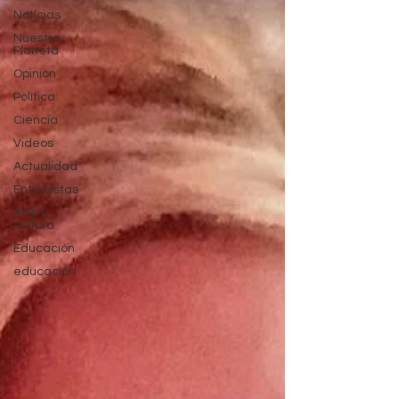
Noticias
Nuestro
Planeta
Opinión
Política
Ciencia
Videos
Actualidad
Entrevistas
Arte y
cultura
Educación
educación