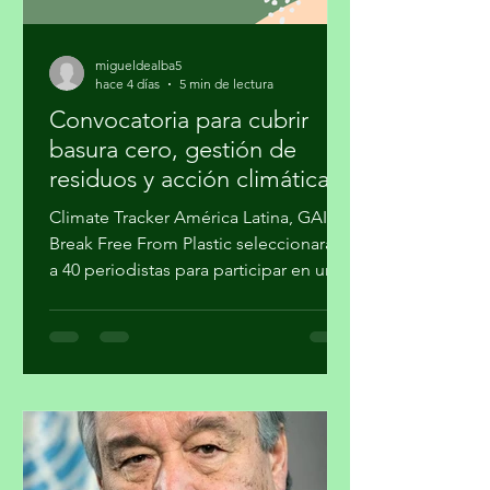
migueldealba5
hace 4 días
5 min de lectura
Convocatoria para cubrir
basura cero, gestión de
residuos y acción climática
Climate Tracker América Latina, GAIA y
Break Free From Plastic seleccionarán
a 40 periodistas para participar en un
programa de formación sobre la
estrategia basura cero y su importancia
en la agenda climática. Al finalizar el
proceso, cuatro participantes recibirán
mentoría editorial y un incentivo
económico para producir reportajes