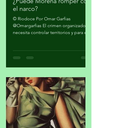
hace 6 días
4 min de lectura
¿Puede Morena romper con
el narco?
© Riodoce Por Omar Garfias
@Omargarfias El crimen organizado
necesita controlar territorios y para ello
es imprescindible capturar el gobierno
y el sistema de seguridad y justicia. Ya
quedó atrás la etapa artesanal donde
se trataba sólo de vender mariguana y
cocaína en algunas ciudades del país y
pasarla a los Estados Unidos. Los
cárteles ya no dependen sólo del
narcotráfico tradicional. Se han
expandido hacia el narcotráfico
global, huachicol, extorsión, drogas
químicas de