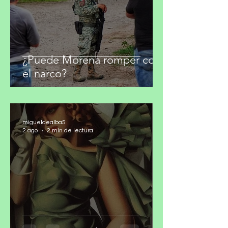
¿Puede Morena romper con
el narco?
migueldealba5
2 ago
2 min de lectura