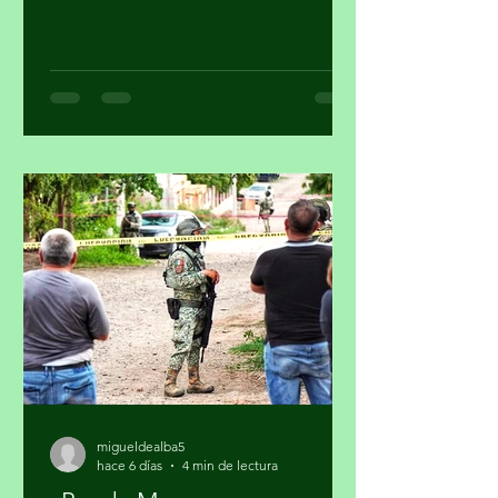
criminales contra personajes
morenistas con ataques a la soberanía
del país, en Palacio Nacional reclaman
supuesto injerencismo de los
estadounidenses. Por Miguel Tirado
Rasso mitirasso@yahoo.com.mx Parte
2 Habría que considerar, en el origen
de las estrategias anunciadas por el
gobierno de los Estados Unidos (EUA)
en su lucha contra el narcotráfico, la
persistencia que tiene el presidente
Donald Trump en qu
migueldealba5