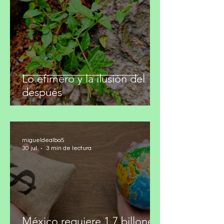
migueldealba5
30 jul
2 min de lectura
Lo efímero y la ilusión del
después
migueldealba5
30 jul
3 min de lectura