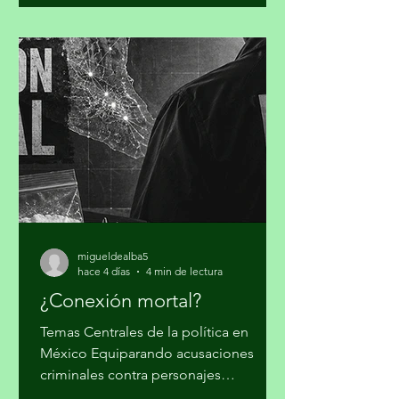
Unidas, pidió una respuesta global
con enfoque humano frente a la
convergencia de conflictos, crisis
climática, inseguridad alimentaria y
desigualdad, al advertir que el mundo
no puede reaccionar a cada desastre
como un hecho independiente.
Guterres sostuvo que las guerras y el
cambio climático agravan las
condiciones de vida de millones de pe
migueldealba5
hace 4 días
4 min de lectura
¿Conexión mortal?
Temas Centrales de la política en
México Equiparando acusaciones