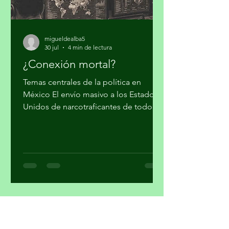
México: Contribución
migueldealba5
30 jul
4 min de lectura
¿Conexión mortal?
Temas centrales de la política en
México El envío masivo a los Estados
Unidos de narcotraficantes de todo
nivel, sin mayores trámites, fue el
cálculo con el que el gobierno supuso
cumplir su colaboración en la lucha
contra el narcotráfico. Parte 1 Por
Miguel Tirado Rasso
mitirasso@yahoo.com.mx No parece
que las cosas le estén saliendo bien a
Morena en el sensible tema del