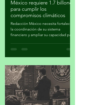
migueldealba5
30 jul
3 min de lectura
México requiere 1.7 billones
para cumplir los
compromisos climáticos
Redacción México necesita fortalecer
la coordinación de su sistema
financiero y ampliar su capacidad para
movilizar recursos a proyectos de
mitigación, adaptación, transición
energética, conservación y desarrollo
resiliente, para concretar los
compromisos de la Contribución
Determinada a Nivel Nacional (NDC
3.0). Iniciativa Climática de México
(ICM) realizó su cuarto taller “Hacia la
Plataforma País de Inversión para el
Desarrollo y la Acción Climática en