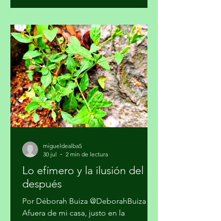
profesional, la alfabetización
mediática, la pluralidad informativa, la
ética de la comunicación y la
participación crítica de las audiencias,
afirmó la Academia Mexicana de la
Comunicción, A. C. En un
posicionamiento público, la Academia
hace un llamado a la Comisión
Reguladora de Telecomunicaciones
para que l
migueldealba5
30 jul
2 min de lectura
Lo efímero y la ilusión del
después