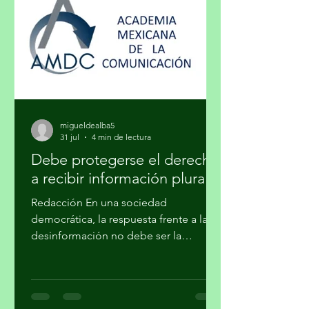
distinguirse, de marcar una diferencia
social a través de lo exclusivo. En ese
cruce de caminos, un
migueldealba5
31 jul
4 min de lectura
Debe protegerse el derecho
a recibir información plural
Redacción En una sociedad
democrática, la respuesta frente a la
desinformación no debe ser la
imposición de una narrativa única, sino
el fortalecimiento del periodismo