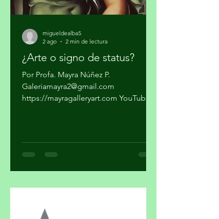
migueldealba5
2 ago
2 min de lectura
¿Arte o signo de status?
Por Profa. Mayra Núñez P.
Galeriamayra2@gmail.com
https://mayragalleryart.com YouTube:
Mayra Gallery Art Galeria Mayra
¿Cuando una obra deja de ser arte y se
convierte en un objeto de estatus? ¿El
arte y el lujo son mundos distintos? El
arte nace de la necesidad de expresar,
de hacer visible lo cotidiano que,
muchas veces, se quiere hacer
invisible. El lujo surge del deseo de