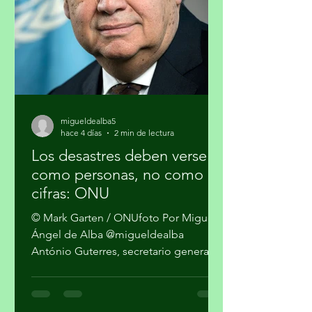
sobre esta temática. La forma en que
se gestionan los residuos tiene
implicaciones directas para el cambio
climático, la salud pública y la just
migueldealba5
hace 4 días
2 min de lectura
Los desastres deben verse
como personas, no como
cifras: ONU
© Mark Garten / ONUfoto Por Miguel
Ángel de Alba @migueldealba
António Guterres, secretario general
de la Organización de las Naciones