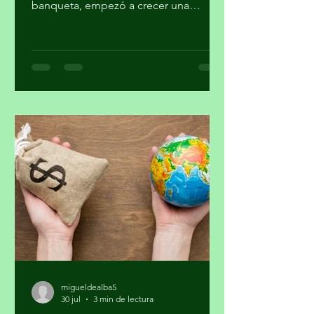
Por Déborah Buiza @DeborahBuiza
Afuera de mi casa, justo en la
banqueta, empezó a crecer una
pequeña planta. Al principio parecía
sólo hierba, pero al paso de las
semanas brotaron unas diminutas
flores. Se veía hermosa y grandiosa,
desafiando el pavimento en medio de
una transitada avenida. Pasaron los
días y siguió su crecimiento. Noté que
en la noche cerraba sus pétalos y los
volvía a abrir en el día. Me daba gusto
verla al salir y al regresar. Confieso que
la jardinería