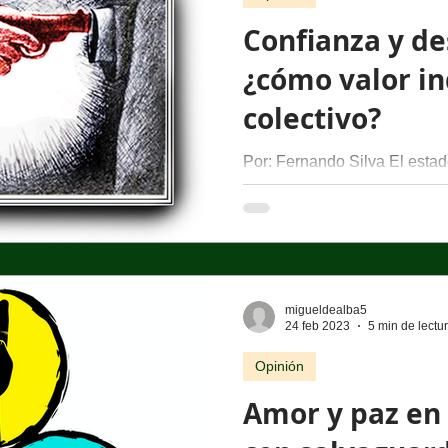
Confianza y de
¿cómo valor in
colectivo?
Por: Fernando Silva El esta
cuando se presenta como al
la significación individual o...
migueldealba5
24 feb 2023
5 min de lectu
Opinión
Amor y paz en