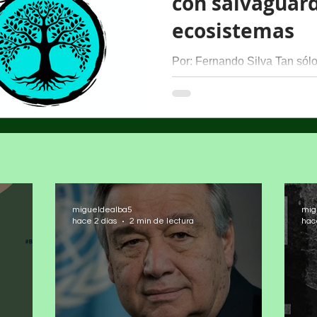
con salvaguard
ecosistemas
Por: Fernando Silva Tan sólo
sangrientas ni belicosas y qu
nadie ni las libertades,...
migueldealba5
mig
hace 2 días
2 min de lectura
hac