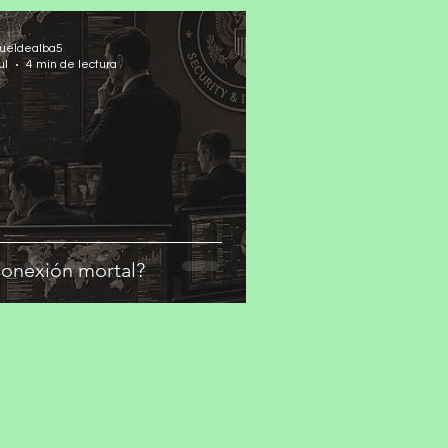
ueldealba5
ul
4 min de lectura
onexión mortal?