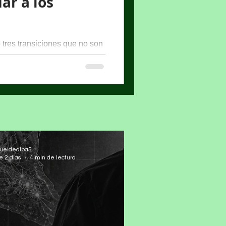
ar a los
 tres transiciones que no son
e no arriesgan la vida de
ueldealba5
e 2 días
4 min de lectura