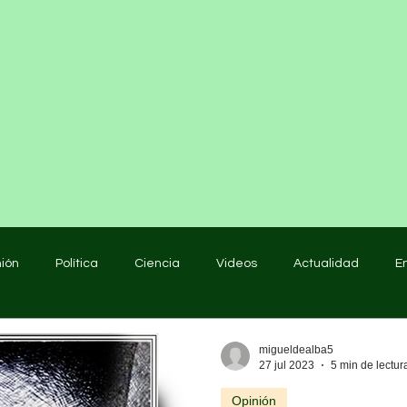
nión
Política
Ciencia
Videos
Actualidad
E
educación
migueldealba5
27 jul 2023
5 min de lectur
Opinión