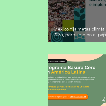
México fija metas climáti
2035, pero sólo en el pap