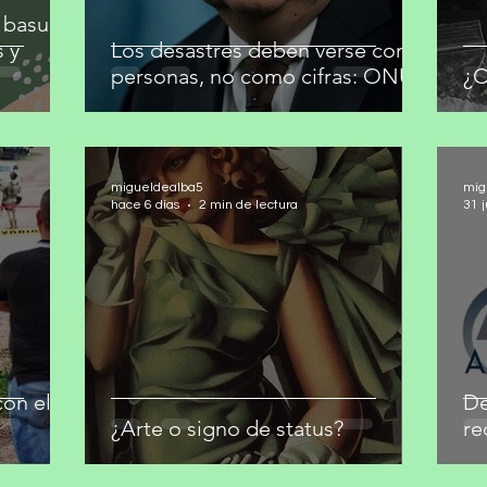
 basura
s y
Los desastres deben verse como
personas, no como cifras: ONU
¿C
migueldealba5
mig
hace 6 días
2 min de lectura
31 j
on el
De
¿Arte o signo de status?
re