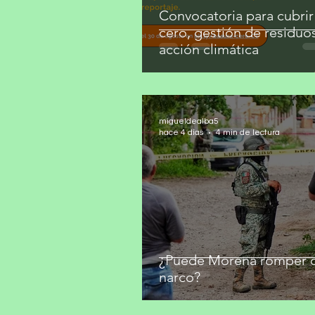
Convocatoria para cubrir
cero, gestión de residuo
acción climática
migueldealba5
hace 4 días
4 min de lectura
¿Puede Morena romper c
narco?