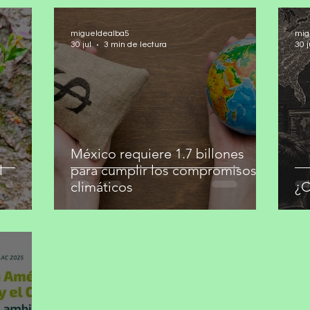
migueldealba5
mig
30 jul
3 min de lectura
30 j
México requiere 1.7 billones
l
para cumplir los compromisos
climáticos
¿C