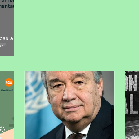
cas a
el