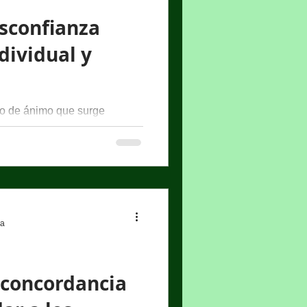
sconfianza
dividual y
do de ánimo que surge
canzable lo que se desea en
ra
 concordancia