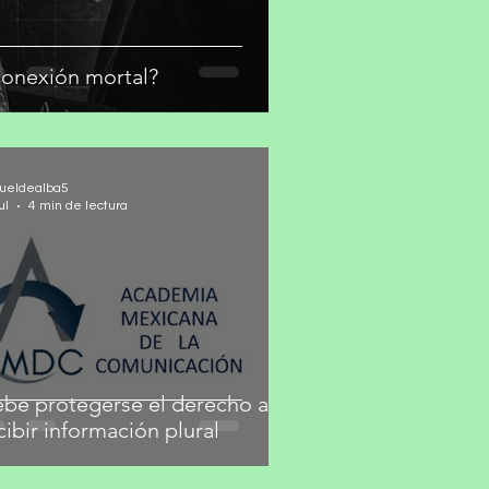
onexión mortal?
ueldealba5
ul
4 min de lectura
be protegerse el derecho a
cibir información plural