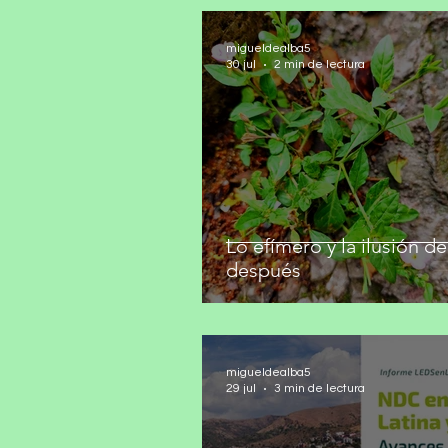
migueldealba5
30 jul
2 min de lectura
Lo efímero y la ilusión de
después
migueldealba5
29 jul
3 min de lectura