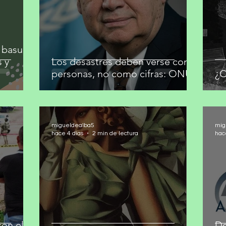
 basura
s y
Los desastres deben verse como
personas, no como cifras: ONU
¿C
migueldealba5
mig
hace 4 días
2 min de lectura
hac
on el
De