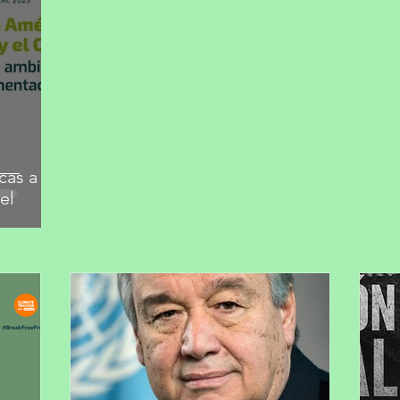
cas a
el