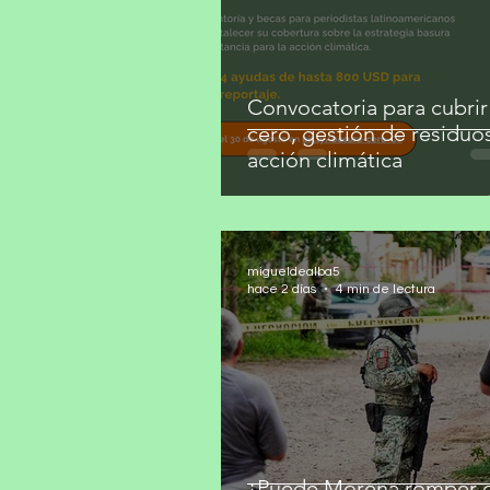
Convocatoria para cubrir
cero, gestión de residuo
acción climática
migueldealba5
hace 2 días
4 min de lectura
¿Puede Morena romper c