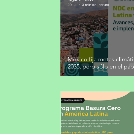
migueldealba5
29 jul
3 min de lectura
México fija metas climáti
2035, pero sólo en el pap