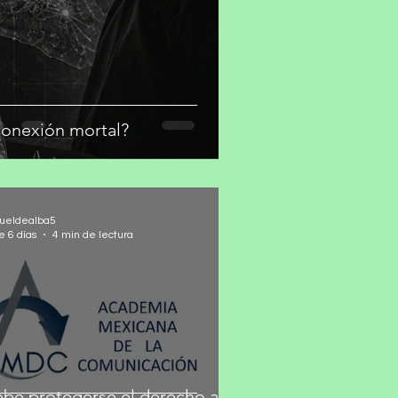
onexión mortal?
ueldealba5
e 6 días
4 min de lectura
be protegerse el derecho a