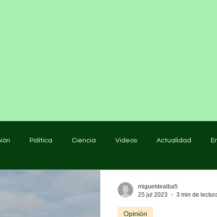
nión
Política
Ciencia
Videos
Actualidad
E
educación
migueldealba5
25 jul 2023
3 min de lectur
Opinión