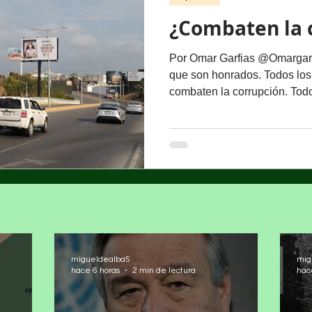
¿Combaten la 
Por Omar Garfias @Omargarfi
que son honrados. Todos los
combaten la corrupción. Todos
migueldealba5
mig
hace 6 horas
2 min de lectura
hac