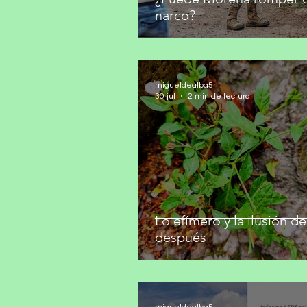
narco?
migueldealba5
30 jul
2 min de lectura
Lo efímero y la ilusión de
después