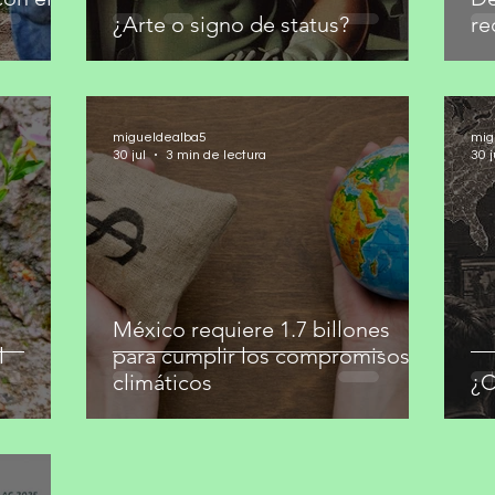
¿Arte o signo de status?
re
migueldealba5
mig
30 jul
3 min de lectura
30 j
México requiere 1.7 billones
l
para cumplir los compromisos
climáticos
¿C