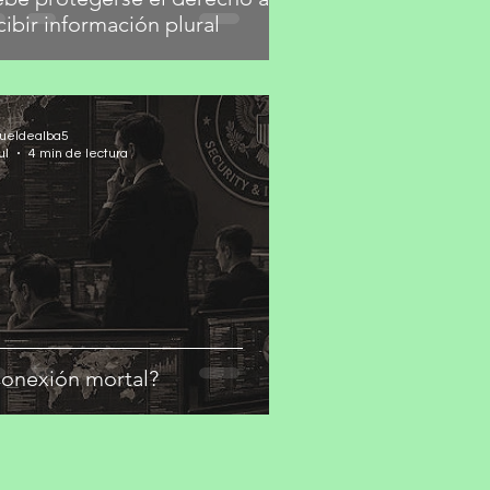
cibir información plural
ueldealba5
ul
4 min de lectura
onexión mortal?