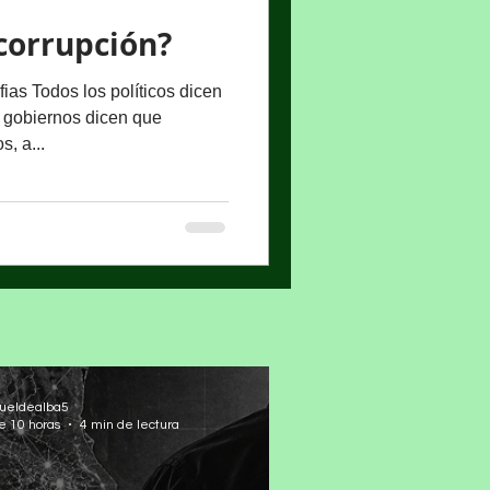
corrupción?
as Todos los políticos dicen
 gobiernos dicen que
, a...
ueldealba5
e 10 horas
4 min de lectura