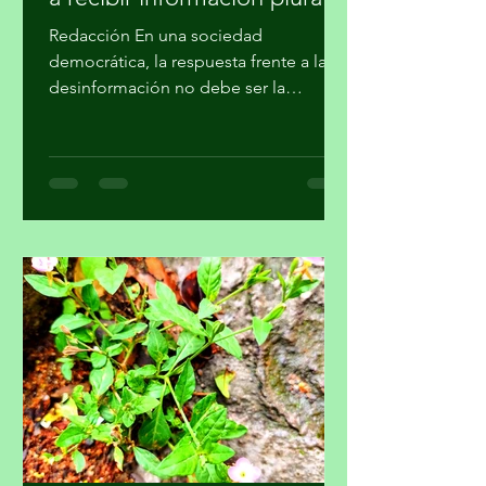
Debe protegerse el derecho
a recibir información plural
Redacción En una sociedad
democrática, la respuesta frente a la
desinformación no debe ser la
imposición de una narrativa única, sino
el fortalecimiento del periodismo
profesional, la alfabetización
mediática, la pluralidad informativa, la
ética de la comunicación y la
participación crítica de las audiencias,
afirmó la Academia Mexicana de la
Comunicción, A. C. En un
posicionamiento público, la Academia
hace un llamado a la Comisión
Reguladora de Telecomunicaciones
para que l