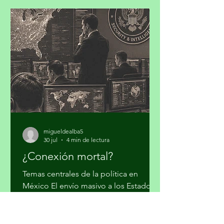
resiliente, para concretar los
compromisos de la Contribución
Determinada a Nivel Nacional (NDC
3.0). Iniciativa Climática de México
(ICM) realizó su cuarto taller “Hacia la
Plataforma País de Inversión para el
Desarrollo y la Acción Climática en
México: Contribución
migueldealba5
30 jul
4 min de lectura
¿Conexión mortal?
Temas centrales de la política en
México El envío masivo a los Estados
Unidos de narcotraficantes de todo