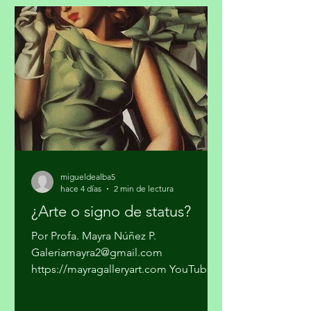
cocaína en algunas ciudades del país y
pasarla a los Estados Unidos. Los
cárteles ya no dependen sólo del
narcotráfico tradicional. Se han
expandido hacia el narcotráfico
global, huachicol, extorsión, drogas
químicas de
migueldealba5
hace 4 días
2 min de lectura
¿Arte o signo de status?
Por Profa. Mayra Núñez P.
Galeriamayra2@gmail.com
https://mayragalleryart.com YouTube:
Mayra Gallery Art Galeria Mayra