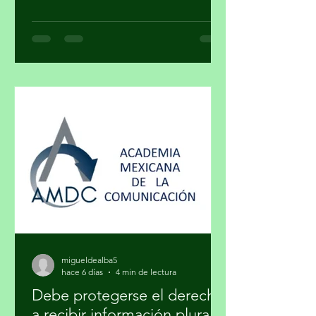
¿Cuando una obra deja de ser arte y se
convierte en un objeto de estatus? ¿El
arte y el lujo son mundos distintos? El
arte nace de la necesidad de expresar,
de hacer visible lo cotidiano que,
muchas veces, se quiere hacer
invisible. El lujo surge del deseo de
distinguirse, de marcar una diferencia
social a través de lo exclusivo. En ese
cruce de caminos, un
migueldealba5
hace 6 días
4 min de lectura