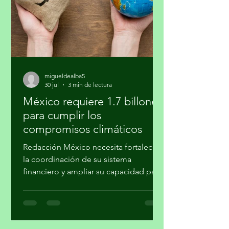
verla al salir y al regresar. Confieso que
la jardinería
migueldealba5
30 jul
3 min de lectura
México requiere 1.7 billones
para cumplir los
compromisos climáticos
Redacción México necesita fortalecer
la coordinación de su sistema
financiero y ampliar su capacidad para
movilizar recursos a proyectos de
mitigación, adaptación, transición
energética, conservación y desarrollo