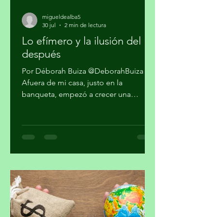
migueldealba5
30 jul
2 min de lectura
Lo efímero y la ilusión del
después
Por Déborah Buiza @DeborahBuiza
Afuera de mi casa, justo en la
banqueta, empezó a crecer una
pequeña planta. Al principio parecía
sólo hierba, pero al paso de las
semanas brotaron unas diminutas
flores. Se veía hermosa y grandiosa,
desafiando el pavimento en medio de
una transitada avenida. Pasaron los
días y siguió su crecimiento. Noté que
en la noche cerraba sus pétalos y los
volvía a abrir en el día. Me daba gusto