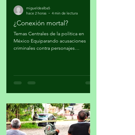
migueldealba5
hace 2 horas
4 min de lectura
¿Conexión mortal?
Temas Centrales de la política en
México Equiparando acusaciones
criminales contra personajes
morenistas con ataques a la soberanía
del país, en Palacio Nacional reclaman
supuesto injerencismo de los
estadounidenses. Por Miguel Tirado
Rasso mitirasso@yahoo.com.mx Parte
2 Habría que considerar, en el origen
de las estrategias anunciadas por el
gobierno de los Estados Unidos (EUA)
en su lucha contra el narcotráfico, la
persistencia que tiene el presidente