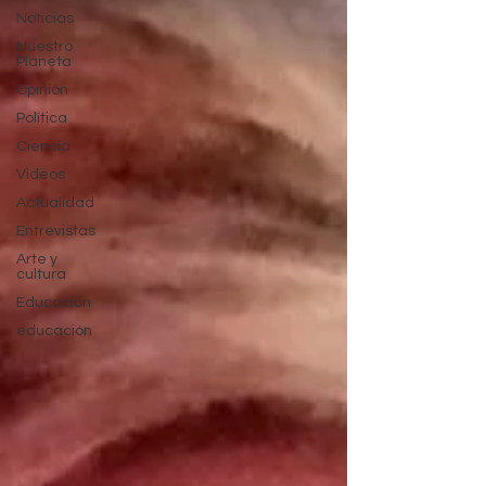
Noticias
Nuestro
Planeta
Opinión
Política
Ciencia
Videos
Actualidad
Entrevistas
Arte y
cultura
Educación
educación