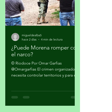
Donald Trump en qu
migueldealba5
hace 2 días
4 min de lectura
¿Puede Morena romper con
el narco?
© Riodoce Por Omar Garfias
@Omargarfias El crimen organizado
necesita controlar territorios y para ello
es imprescindible capturar el gobierno
y el sistema de seguridad y justicia. Ya
quedó atrás la etapa artesanal donde
se trataba sólo de vender mariguana y