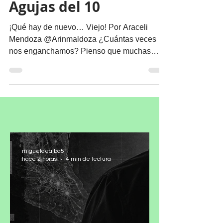
Agujas del 10
¡Qué hay de nuevo… Viejo! Por Araceli
Mendoza @Arinmaldoza ¿Cuántas veces
nos enganchamos? Pienso que muchas
veces, ya sea por...
migueldealba5
hace 2 horas
4 min de lectura