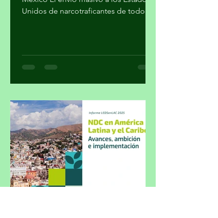
Temas centrales de la política en
México El envío masivo a los Estados
Unidos de narcotraficantes de todo
nivel, sin mayores trámites, fue el
cálculo con el que el gobierno supuso
cumplir su colaboración en la lucha
contra el narcotráfico. Parte 1 Por
Miguel Tirado Rasso
mitirasso@yahoo.com.mx No parece
que las cosas le estén saliendo bien a
Morena en el sensible tema del
enfrentamiento al crimen organizado.
La inseguridad, cuya percepción a
pesar de las encuestas oficial