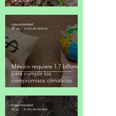
Lo efímero y la ilusión del
después
migueldealba5
30 jul
3 min de lectura
México requiere 1.7 billones
para cumplir los
compromisos climáticos
migueldealba5