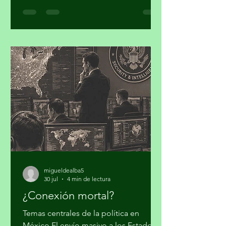
movilizar recursos a proyectos de
mitigación, adaptación, transición
energética, conservación y desarrollo
resiliente, para concretar los
compromisos de la Contribución
Determinada a Nivel Nacional (NDC
3.0). Iniciativa Climática de México
(ICM) realizó su cuarto taller “Hacia la
Plataforma País de Inversión para el
Desarrollo y la Acción Climática en
México: Contribución
migueldealba5
30 jul
4 min de lectura
¿Conexión mortal?