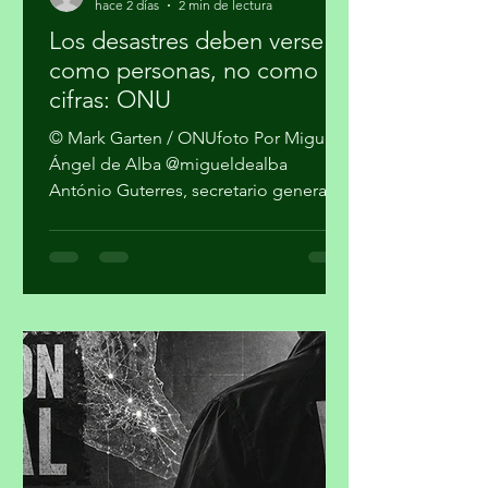
migueldealba5
hace 2 días
2 min de lectura
Los desastres deben verse
como personas, no como
cifras: ONU
© Mark Garten / ONUfoto Por Miguel
Ángel de Alba @migueldealba
António Guterres, secretario general
de la Organización de las Naciones
Unidas, pidió una respuesta global
con enfoque humano frente a la
convergencia de conflictos, crisis
climática, inseguridad alimentaria y
desigualdad, al advertir que el mundo
no puede reaccionar a cada desastre
como un hecho independiente.
Guterres sostuvo que las guerras y el
cambio climático agravan las