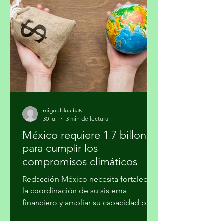
días y siguió su crecimiento. Noté que
en la noche cerraba sus pétalos y los
volvía a abrir en el día. Me daba gusto
verla al salir y al regresar. Confieso que
la jardinería
migueldealba5
30 jul
3 min de lectura
México requiere 1.7 billones
para cumplir los
compromisos climáticos
Redacción México necesita fortalecer
la coordinación de su sistema
financiero y ampliar su capacidad para