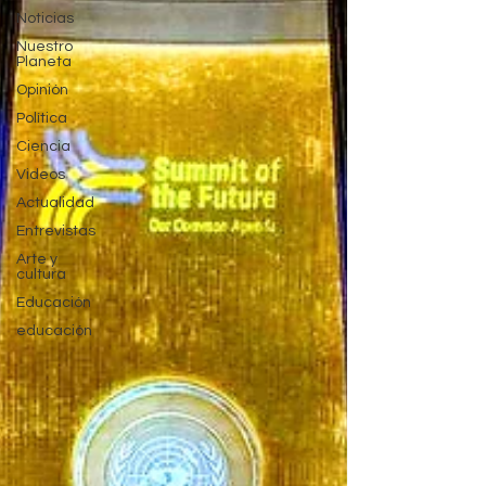
Noticias
Nuestro
Planeta
Opinión
Política
Ciencia
Videos
Actualidad
Entrevistas
Arte y
cultura
Educación
educación