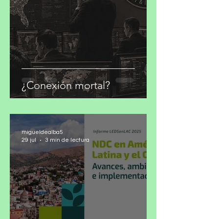
30 jul
4 min de lectura
¿Conexión mortal?
migueldealba5
29 jul
3 min de lectura