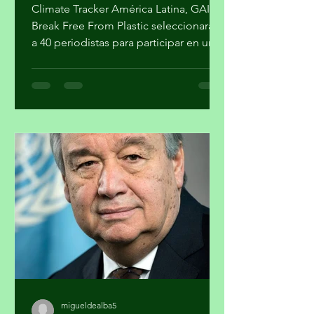
residuos y acción climática
Climate Tracker América Latina, GAIA y
Break Free From Plastic seleccionarán
a 40 periodistas para participar en un
programa de formación sobre la
estrategia basura cero y su importancia
en la agenda climática. Al finalizar el
proceso, cuatro participantes recibirán
mentoría editorial y un incentivo
económico para producir reportajes
sobre esta temática. La forma en que
se gestionan los residuos tiene
implicaciones directas para el cambio
climático, la salud pública y la just