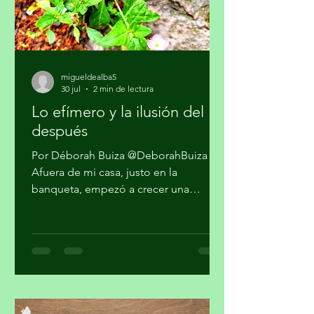
Reguladora de Telecomunicaciones
para que l
migueldealba5
30 jul
2 min de lectura
Lo efímero y la ilusión del
después
Por Déborah Buiza @DeborahBuiza
Afuera de mi casa, justo en la
banqueta, empezó a crecer una
pequeña planta. Al principio parecía
sólo hierba, pero al paso de las
semanas brotaron unas diminutas
flores. Se veía hermosa y grandiosa,
desafiando el pavimento en medio de
una transitada avenida. Pasaron los