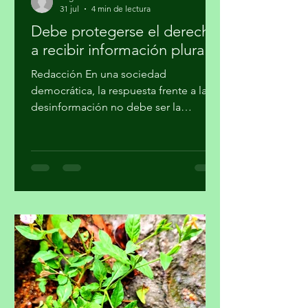
migueldealba5
31 jul
4 min de lectura
Debe protegerse el derecho
a recibir información plural
Redacción En una sociedad
democrática, la respuesta frente a la
desinformación no debe ser la
imposición de una narrativa única, sino
el fortalecimiento del periodismo
profesional, la alfabetización
mediática, la pluralidad informativa, la
ética de la comunicación y la
participación crítica de las audiencias,
afirmó la Academia Mexicana de la
Comunicción, A. C. En un
posicionamiento público, la Academia
hace un llamado a la Comisión