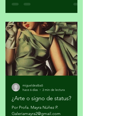
y el sistema de seguridad y justicia. Ya
quedó atrás la etapa artesanal donde
se trataba sólo de vender mariguana y
cocaína en algunas ciudades del país y
pasarla a los Estados Unidos. Los
cárteles ya no dependen sólo del
narcotráfico tradicional. Se han
expandido hacia el narcotráfico
global, huachicol, extorsión, drogas
químicas de
migueldealba5
hace 6 días
2 min de lectura
¿Arte o signo de status?
Por Profa. Mayra Núñez P.