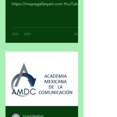
Galeriamayra2@gmail.com
https://mayragalleryart.com YouTube:
Mayra Gallery Art Galeria Mayra
¿Cuando una obra deja de ser arte y se
convierte en un objeto de estatus? ¿El
arte y el lujo son mundos distintos? El
arte nace de la necesidad de expresar,
de hacer visible lo cotidiano que,
muchas veces, se quiere hacer
invisible. El lujo surge del deseo de
distinguirse, de marcar una diferencia
social a través de lo exclusivo. En ese
cruce de caminos, un