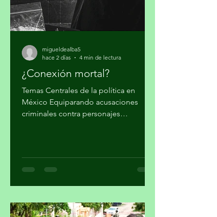
condiciones de vida de millones de pe
migueldealba5
hace 2 días
4 min de lectura
¿Conexión mortal?
Temas Centrales de la política en
México Equiparando acusaciones
criminales contra personajes
morenistas con ataques a la soberanía
del país, en Palacio Nacional reclaman
supuesto injerencismo de los
estadounidenses. Por Miguel Tirado
Rasso mitirasso@yahoo.com.mx Parte
2 Habría que considerar, en el origen
de las estrategias anunciadas por el