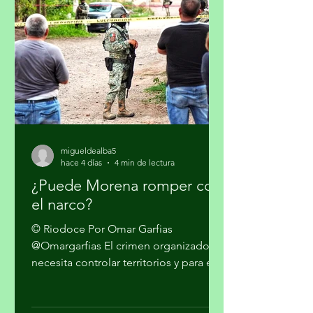
gobierno de los Estados Unidos (EUA)
en su lucha contra el narcotráfico, la
persistencia que tiene el presidente
Donald Trump en qu
migueldealba5
hace 4 días
4 min de lectura
¿Puede Morena romper con
el narco?
© Riodoce Por Omar Garfias
@Omargarfias El crimen organizado
necesita controlar territorios y para ello
es imprescindible capturar el gobierno