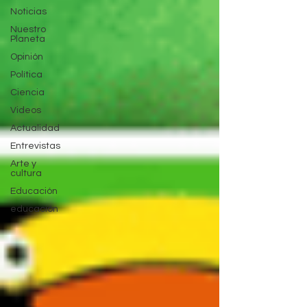
Noticias
Nuestro
Planeta
Opinión
Política
Ciencia
Videos
Actualidad
Entrevistas
Arte y
cultura
Educación
educación