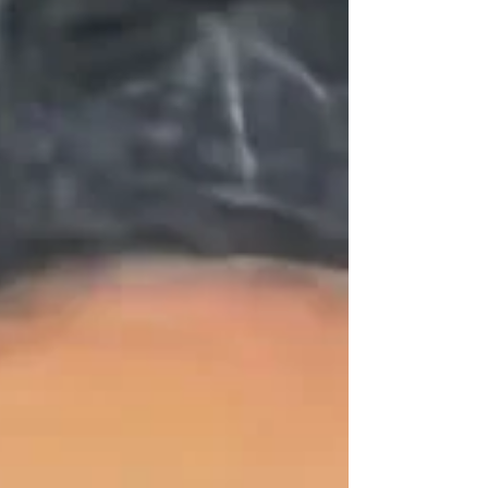
avance incontenible e irremediable de la
propuesta de reforma electoral que la
presidenta Claudia Sheinbaum, en un alarde
de autosuficiencia, decidió encargar a los
más cercanos colaboradores de su gobierno
y, para que no quedara duda sobre los
contenidos, intere