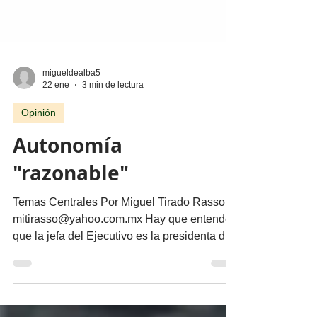
migueldealba5
22 ene
3 min de lectura
Opinión
Autonomía
"razonable"
Temas Centrales Por Miguel Tirado Rasso
mitirasso@yahoo.com.mx Hay que entender
que la jefa del Ejecutivo es la presidenta de
todos los mexicanos, no solamente de los de
Morena y sus partidos aliados. Continúa el