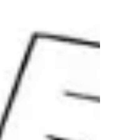
mitirasso@yahoo.com.mx Con poca fortuna,
la iniciativa presidencial de Reforma
Electoral, en su primer intento, el Plan A, fue
abortada ante la imposibilidad de cumplir el
requisito legal de ser aprobada en el
Congreso de la Unión por una mayoría
calificada en cada cámara, Senad