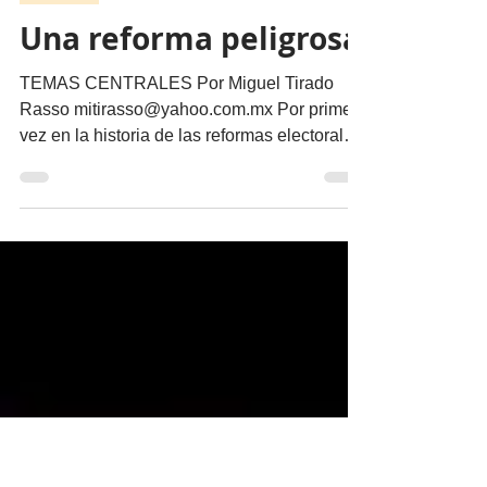
migueldealba5
21 ago 2025
3 min de lectura
Opinión
Una reforma peligrosa
TEMAS CENTRALES Por Miguel Tirado
Rasso mitirasso@yahoo.com.mx Por primera
vez en la historia de las reformas electorales,
el gobierno...