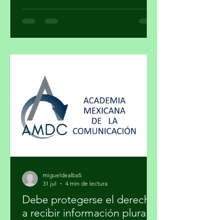
¿Cuando una obra deja de ser arte y se
convierte en un objeto de estatus? ¿El
arte y el lujo son mundos distintos? El
arte nace de la necesidad de expresar,
de hacer visible lo cotidiano que,
muchas veces, se quiere hacer
invisible. El lujo surge del deseo de
distinguirse, de marcar una diferencia
social a través de lo exclusivo. En ese
cruce de caminos, un
migueldealba5
31 jul
4 min de lectura
Debe protegerse el derecho