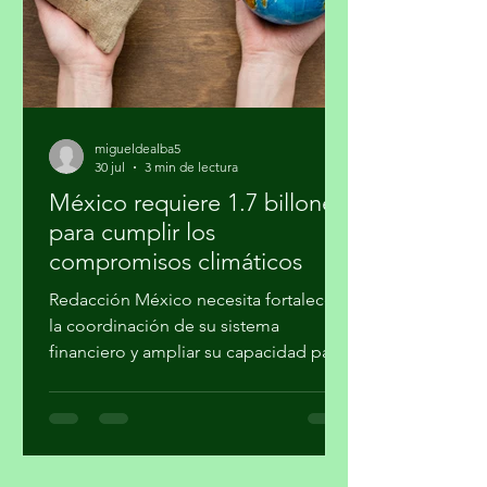
verla al salir y al regresar. Confieso que
la jardinería
migueldealba5
30 jul
3 min de lectura
México requiere 1.7 billones
para cumplir los
compromisos climáticos
Redacción México necesita fortalecer
la coordinación de su sistema
financiero y ampliar su capacidad para
movilizar recursos a proyectos de
mitigación, adaptación, transición
energética, conservación y desarrollo