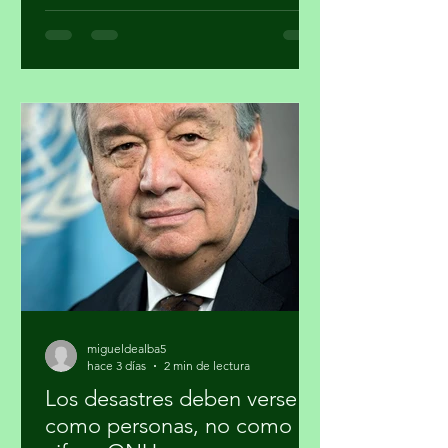
a 40 periodistas para participar en un
programa de formación sobre la
estrategia basura cero y su importancia
en la agenda climática. Al finalizar el
proceso, cuatro participantes recibirán
mentoría editorial y un incentivo
económico para producir reportajes
sobre esta temática. La forma en que
se gestionan los residuos tiene
implicaciones directas para el cambio
climático, la salud pública y la just
migueldealba5
hace 3 días
2 min de lectura
Los desastres deben verse