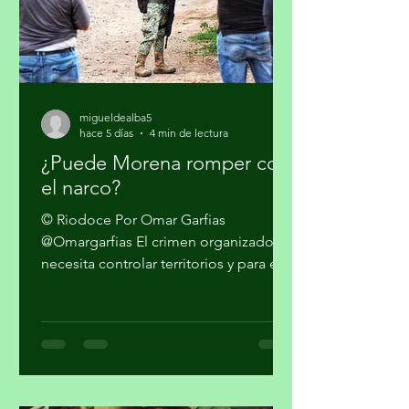
migueldealba5
hace 5 días
4 min de lectura
¿Puede Morena romper con
el narco?
© Riodoce Por Omar Garfias
@Omargarfias El crimen organizado
necesita controlar territorios y para ello
es imprescindible capturar el gobierno
y el sistema de seguridad y justicia. Ya
quedó atrás la etapa artesanal donde
se trataba sólo de vender mariguana y
cocaína en algunas ciudades del país y