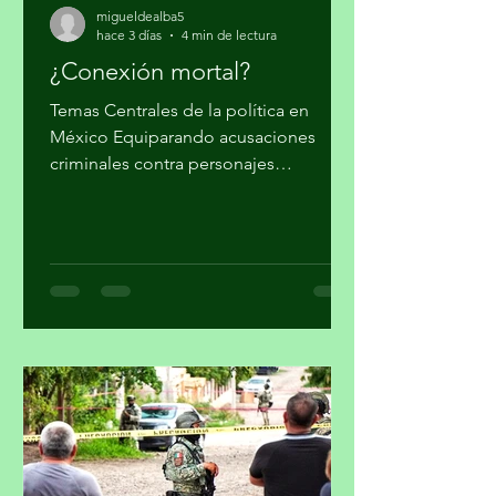
migueldealba5
hace 3 días
4 min de lectura
¿Conexión mortal?
Temas Centrales de la política en
México Equiparando acusaciones
criminales contra personajes
morenistas con ataques a la soberanía
del país, en Palacio Nacional reclaman
supuesto injerencismo de los
estadounidenses. Por Miguel Tirado
Rasso mitirasso@yahoo.com.mx Parte
2 Habría que considerar, en el origen
de las estrategias anunciadas por el
gobierno de los Estados Unidos (EUA)
en su lucha contra el narcotráfico, la
persistencia que tiene el presidente
Donald Trump en qu