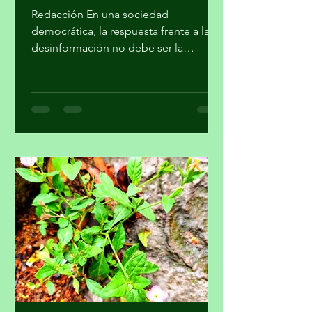
a recibir información plural
Redacción En una sociedad
democrática, la respuesta frente a la
desinformación no debe ser la
imposición de una narrativa única, sino
el fortalecimiento del periodismo
profesional, la alfabetización
mediática, la pluralidad informativa, la
ética de la comunicación y la
participación crítica de las audiencias,
afirmó la Academia Mexicana de la
Comunicción, A. C. En un
posicionamiento público, la Academia
hace un llamado a la Comisión
Reguladora de Telecomunicaciones
para que l