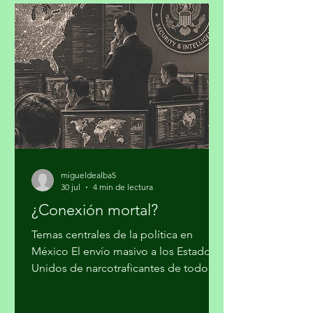
resiliente, para concretar los
compromisos de la Contribución
Determinada a Nivel Nacional (NDC
3.0). Iniciativa Climática de México
(ICM) realizó su cuarto taller “Hacia la
Plataforma País de Inversión para el
Desarrollo y la Acción Climática en
México: Contribución
migueldealba5
30 jul
4 min de lectura
¿Conexión mortal?
Temas centrales de la política en
México El envío masivo a los Estados
Unidos de narcotraficantes de todo
nivel, sin mayores trámites, fue el