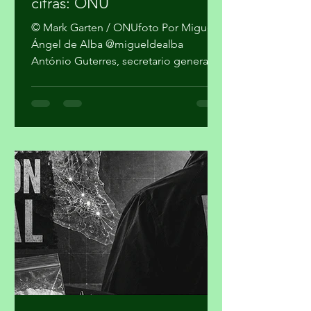
como personas, no como
cifras: ONU
© Mark Garten / ONUfoto Por Miguel
Ángel de Alba @migueldealba
António Guterres, secretario general
de la Organización de las Naciones
Unidas, pidió una respuesta global
con enfoque humano frente a la
convergencia de conflictos, crisis
climática, inseguridad alimentaria y
desigualdad, al advertir que el mundo
no puede reaccionar a cada desastre
como un hecho independiente.
Guterres sostuvo que las guerras y el
cambio climático agravan las
condiciones de vida de millones de pe