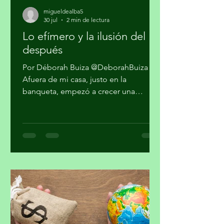
migueldealba5
30 jul
2 min de lectura
Lo efímero y la ilusión del
después
Por Déborah Buiza @DeborahBuiza
Afuera de mi casa, justo en la
banqueta, empezó a crecer una
pequeña planta. Al principio parecía
sólo hierba, pero al paso de las
semanas brotaron unas diminutas
flores. Se veía hermosa y grandiosa,
desafiando el pavimento en medio de
una transitada avenida. Pasaron los
días y siguió su crecimiento. Noté que
en la noche cerraba sus pétalos y los
volvía a abrir en el día. Me daba gusto