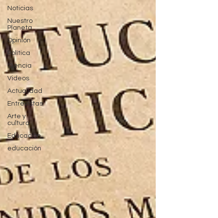
Noticias
Nuestro
Planeta
Opinión
Política
Ciencia
Videos
Actualidad
Entrevistas
Arte y
cultura
Educación
educación