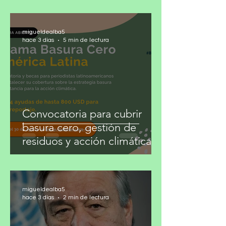
deformar la ya de por sí vapuleada
Constitución Política de los Estados Unidos
Mexicanos con reformas a modo para los
propósitos y conveniencias de los gobiernos
migueldealba5
de la 4T, es lo más parecido a una serie de
hace 3 días
5 min de lectura
Netflix con varia
Convocatoria para cubrir
basura cero, gestión de
residuos y acción climática
migueldealba5
hace 3 días
2 min de lectura