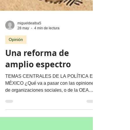
migueldealba5
28 may
4 min de lectura
Opinión
Una reforma de
amplio espectro
TEMAS CENTRALES DE LA POLÍTICA EN
MÉXICO ¿Qué va a pasar con las opiniones
de organizaciones sociales, o de la OEA
misma, invitadas por el gobierno como
observadores de los procesos electorales?
Por Miguel Tirado Rasso
mitirasso@yahoo.com.mx El ansia por