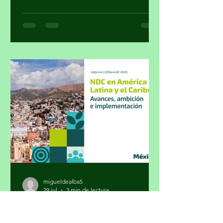
cálculo con el que el gobierno supuso
cumplir su colaboración en la lucha
contra el narcotráfico. Parte 1 Por
Miguel Tirado Rasso
mitirasso@yahoo.com.mx No parece
que las cosas le estén saliendo bien a
Morena en el sensible tema del
enfrentamiento al crimen organizado.
La inseguridad, cuya percepción a
pesar de las encuestas oficial
migueldealba5
29 jul
3 min de lectura
México fija metas climáticas