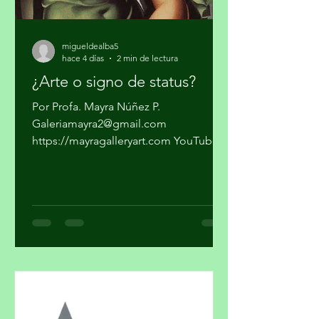
migueldealba5
hace 4 días
2 min de lectura
¿Arte o signo de status?
Por Profa. Mayra Núñez P.
Galeriamayra2@gmail.com
https://mayragalleryart.com YouTube:
Mayra Gallery Art Galeria Mayra
¿Cuando una obra deja de ser arte y se
convierte en un objeto de estatus? ¿El
arte y el lujo son mundos distintos? El
arte nace de la necesidad de expresar,
de hacer visible lo cotidiano que,
muchas veces, se quiere hacer
invisible. El lujo surge del deseo de