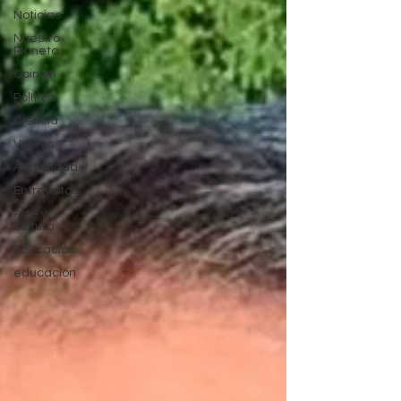
Noticias
Nuestro
Planeta
Opinión
Política
Ciencia
Videos
Actualidad
Entrevistas
Arte y
cultura
Educación
educación