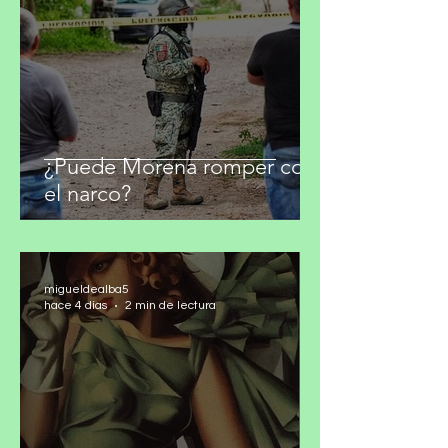
migueldealba5
hace 2 días
4 min de lectura
¿Puede Morena romper con
el narco?
migueldealba5
hace 4 días
2 min de lectura