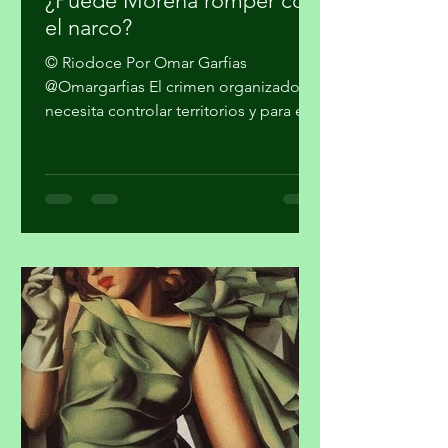
hace 2 días
4 min de lectura
¿Puede Morena romper con
el narco?
© Riodoce Por Omar Garfias
@Omargarfias El crimen organizado
necesita controlar territorios y para ello
es imprescindible capturar el gobierno
y el sistema de seguridad y justicia. Ya
quedó atrás la etapa artesanal donde
se trataba sólo de vender mariguana y
cocaína en algunas ciudades del país y
pasarla a los Estados Unidos. Los
cárteles ya no dependen sólo del
narcotráfico tradicional. Se han
expandido hacia el narcotráfico
global, huachicol, extorsión, drogas
químicas de