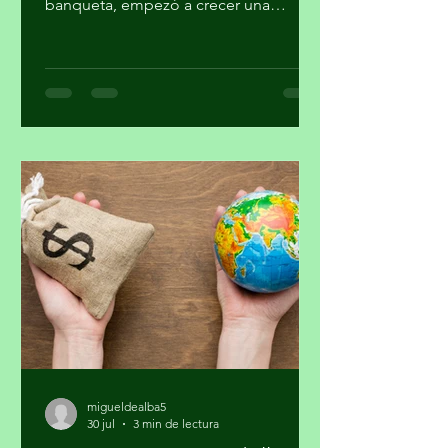
Afuera de mi casa, justo en la
banqueta, empezó a crecer una
pequeña planta. Al principio parecía
sólo hierba, pero al paso de las
semanas brotaron unas diminutas
flores. Se veía hermosa y grandiosa,
desafiando el pavimento en medio de
una transitada avenida. Pasaron los
días y siguió su crecimiento. Noté que
en la noche cerraba sus pétalos y los
volvía a abrir en el día. Me daba gusto
verla al salir y al regresar. Confieso que
la jardinería
migueldealba5