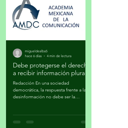
distinguirse, de marcar una diferencia
social a través de lo exclusivo. En ese
cruce de caminos, un
migueldealba5
hace 6 días
4 min de lectura
Debe protegerse el derecho
a recibir información plural
Redacción En una sociedad
democrática, la respuesta frente a la
desinformación no debe ser la
imposición de una narrativa única, sino
el fortalecimiento del periodismo
profesional, la alfabetización