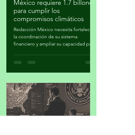
30 jul
3 min de lectura
México requiere 1.7 billones
para cumplir los
compromisos climáticos
Redacción México necesita fortalecer
la coordinación de su sistema
financiero y ampliar su capacidad para
movilizar recursos a proyectos de
mitigación, adaptación, transición
energética, conservación y desarrollo
resiliente, para concretar los
compromisos de la Contribución
Determinada a Nivel Nacional (NDC
3.0). Iniciativa Climática de México
(ICM) realizó su cuarto taller “Hacia la
Plataforma País de Inversión para el
Desarrollo y la Acción Climática en
México: Contribución