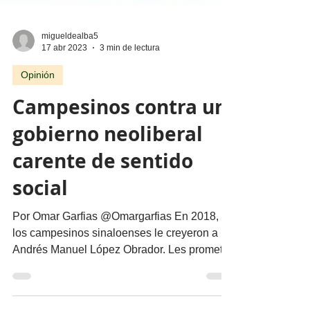
migueldealba5
17 abr 2023
3 min de lectura
Opinión
Campesinos contra un
gobierno neoliberal
carente de sentido
social
Por Omar Garfias @Omargarfias En 2018,
los campesinos sinaloenses le creyeron a
Andrés Manuel López Obrador. Les prometió
siete mil pesos...