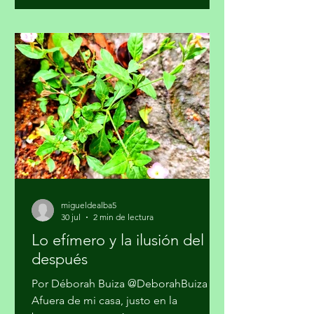
mediática, la pluralidad informativa, la
ética de la comunicación y la
participación crítica de las audiencias,
afirmó la Academia Mexicana de la
Comunicción, A. C. En un
posicionamiento público, la Academia
hace un llamado a la Comisión
Reguladora de Telecomunicaciones
para que l
migueldealba5
30 jul
2 min de lectura
Lo efímero y la ilusión del
después
Por Déborah Buiza @DeborahBuiza