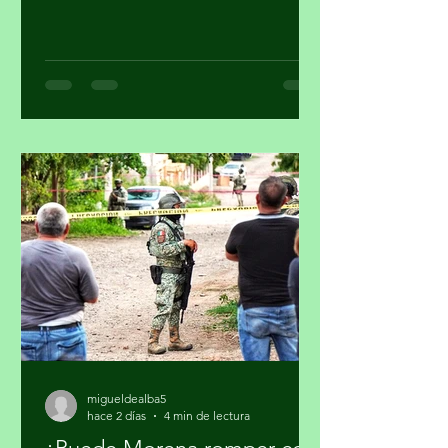
criminales contra personajes
morenistas con ataques a la soberanía
del país, en Palacio Nacional reclaman
supuesto injerencismo de los
estadounidenses. Por Miguel Tirado
Rasso mitirasso@yahoo.com.mx Parte
2 Habría que considerar, en el origen
de las estrategias anunciadas por el
gobierno de los Estados Unidos (EUA)
en su lucha contra el narcotráfico, la
persistencia que tiene el presidente
Donald Trump en qu
migueldealba5