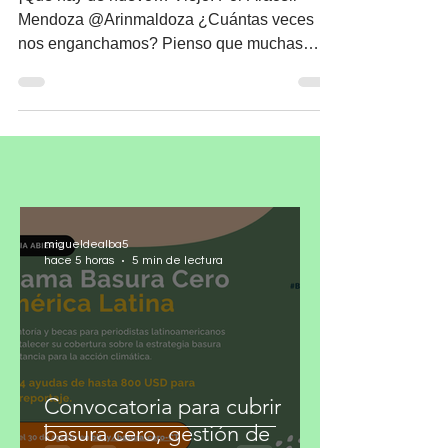
Agujas del 10
¡Qué hay de nuevo… Viejo! Por Araceli
Mendoza @Arinmaldoza ¿Cuántas veces
nos enganchamos? Pienso que muchas
veces, ya sea por...
migueldealba5
hace 5 horas
5 min de lectura