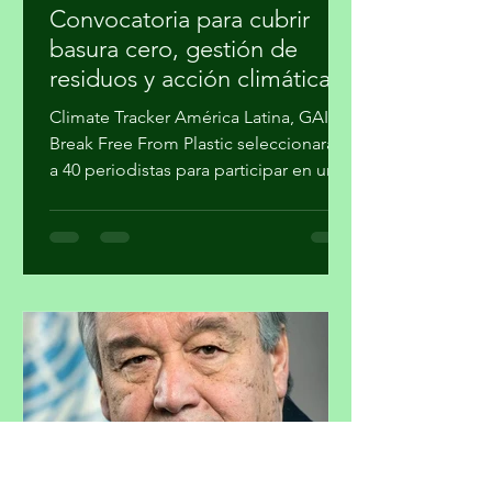
migueldealba5
hace 5 horas
5 min de lectura
Convocatoria para cubrir
basura cero, gestión de
residuos y acción climática
Climate Tracker América Latina, GAIA y
Break Free From Plastic seleccionarán
a 40 periodistas para participar en un
programa de formación sobre la
estrategia basura cero y su importancia
en la agenda climática. Al finalizar el
proceso, cuatro participantes recibirán
mentoría editorial y un incentivo
económico para producir reportajes
sobre esta temática. La forma en que
se gestionan los residuos tiene
implicaciones directas para el cambio