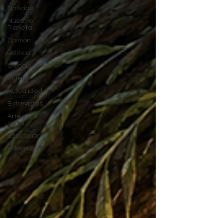
Noticias
Nuestro
Planeta
Opinión
Política
Ciencia
Videos
Actualidad
Entrevistas
Arte y
cultura
Educación
educación