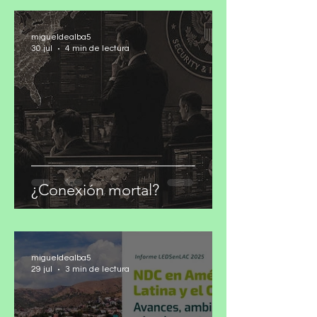
para cumplir los
compromisos climáticos
migueldealba5
30 jul
4 min de lectura
¿Conexión mortal?
migueldealba5