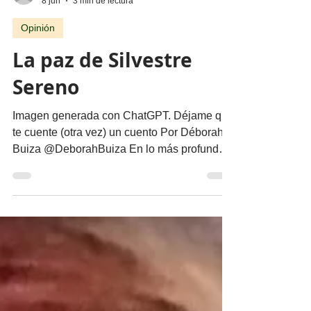
migueldealba5
8 jun
3 min de lectura
Opinión
La paz de Silvestre
Sereno
Imagen generada con ChatGPT. Déjame que
te cuente (otra vez) un cuento Por Déborah
Buiza @DeborahBuiza En lo más profundo
del Bosque del Viento Vivo vivía Silvestre
Sereno, un erizo conocido por su paciencia,
su capacidad para escuchar el murmullo de
las hojas y su gran empatía. Silvestre era un
gran compañero, siempre cortés con todos y
disponible para colaborar si lo requerían. El
Bosque del Viento Vivo era un excelente
lugar para vivir. Sin embargo, en las últimas