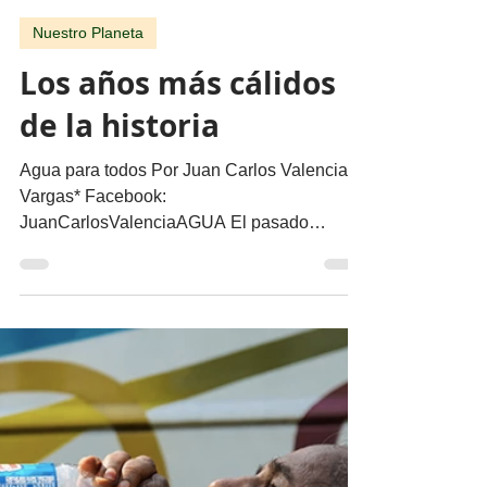
migueldealba5
6 jun 2023
2 min de lectura
Nuestro Planeta
Los años más cálidos
de la historia
Agua para todos Por Juan Carlos Valencia
Vargas* Facebook:
JuanCarlosValenciaAGUA El pasado
domingo se declaró una alerta por la
tercera...