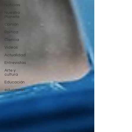
Noticias
Nuestro
Planeta
Opinión
Política
Ciencia
Videos
Actualidad
Entrevistas
Arte y
cultura
Educación
educación