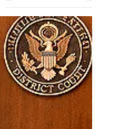
argumento de defender la soberanía,
desatender la solicitud de los
estadunidenses. Por Miguel Tirado Rasso
mitirasso@yahoo.com.mx La relación entre
México y los Estados Unidos (EEUU)
siempre ha sido compleja. No es fácil tener
de vecino al país más poderoso del planeta.
Si históricamente nunca lo ha sido, en la
actualidad se elevó la dificultad con un
mandatario que es impredecible, autoritario y
obsesio