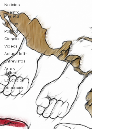
Noticias
Nuestro
Planeta
Opinión
Política
Ciencia
Videos
Actualidad
Entrevistas
Arte y
cultura
Educación
educación