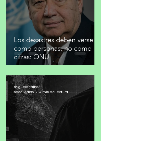
residuos y acción climática
migueldealba5
hace 2 días
2 min de lectura
Los desastres deben verse
como personas, no como
cifras: ONU
migueldealba5
hace 2 días
4 min de lectura