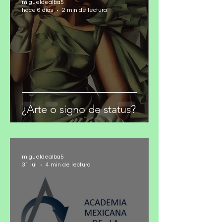
¿Puede Morena romper con
el narco?
migueldealba5
hace 6 días
2 min de lectura
¿Arte o signo de status?