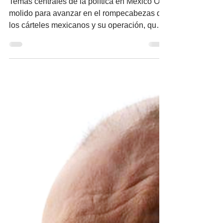
Unidos ¿hasta cuándo
y hasta dónde?
Temas centrales de la política en México Oro
molido para avanzar en el rompecabezas de
los cárteles mexicanos y su operación, que
tanto interesa al país vecino. Por Miguel
Tirado Rasso mitirasso@yahoo.com.mx No
entienden que no entienden. Seguramente
para Edgar Barraza Castillo, presidente del
Comité Ejecutivo Estatal de Morena en
Sinaloa, las solicitudes de detención
provisional con fines de extradición de diez
funcionarios y servidores públicos
sinaloenses, incluyendo al