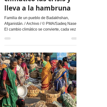
migueldealba5
4 ago 2023
3 min de lectura
Nuestro Planeta
Multiplica el cambio
climático las crisis y
lleva a la hambruna
Familia de un pueblo de Badakhshan,
Afganistán. / Archivo / © PMA/Sadeq Naseri
El cambio climático se convierte, cada vez
más, en un...