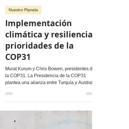
migueldealba5
22 jun
4 min de lectura
Nuestro Planeta
Implementación
climática y resiliencia,
prioridades de la
COP31
Murat Kurum y Chris Bowen, presidentes de
la COP31. La Presidencia de la COP31
plantea una alianza entre Turquía y Australia
para acelerar la acción climática, reforzar la
adaptación y movilizar financiamiento para
mantener la meta de limitar el calentamiento
global a menos de 1.5°C. Por Miguel Ángel
de Alba @migueldealba La Presidencia de