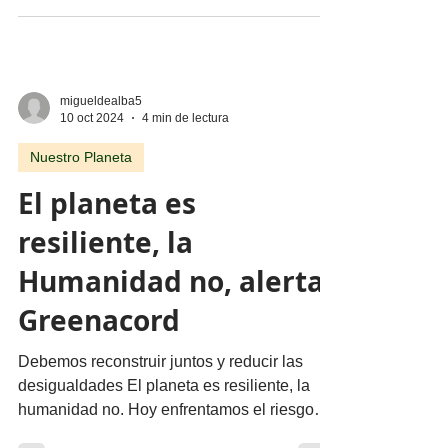
culiacanazo
Por Omar Garfias @Omargarfias Las
empresas que cierran no lo hacen por
errores de gerencia. Las empresas cierran,
en esta crisis de...
migueldealba5
10 oct 2024
4 min de lectura
Nuestro Planeta
El planeta es
resiliente, la
Humanidad no, alerta