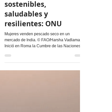
migueldealba5
24 jul 2023
4 min de lectura
Nuestro Planeta
Urgente, invertir en
sistemas alimentarios
sostenibles,
saludables y
resilientes: ONU
Mujeres venden pescado seco en un
mercado de India. © FAO/Harsha Vadlamani
Inició en Roma la Cumbre de las Naciones
Unidas sobre Sistemas...