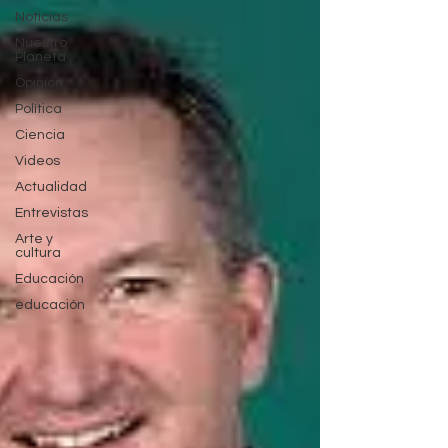
Noticias
Nuestro
Planeta
Opinión
Política
Ciencia
Videos
Actualidad
Entrevistas
Arte y
cultura
Educación
educación