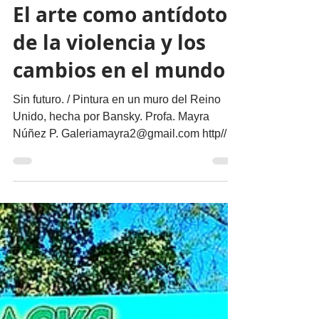
Actualidad
El arte como antídoto
de la violencia y los
cambios en el mundo
Sin futuro. / Pintura en un muro del Reino
Unido, hecha por Bansky. Profa. Mayra
Núñez P. Galeriamayra2@gmail.com http//
mayragalleryart.com YouTube: Mayra Gallery
Art Galeria Mayra En un mundo agitado por
guerras, crisis sociales y transformaciones
aceleradas surge una pregunta inevitable:
¿qué puede hacer el arte frente a tanta
violencia e incertidumbre? Lejos de ser un
lujo, el arte se ha convertido en un
instrumento de resiliencia, denuncia y