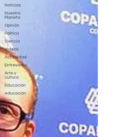
Noticias
Nuestro
Planeta
Opinión
Política
Ciencia
Videos
Actualidad
Entrevistas
Arte y
cultura
Educación
educación