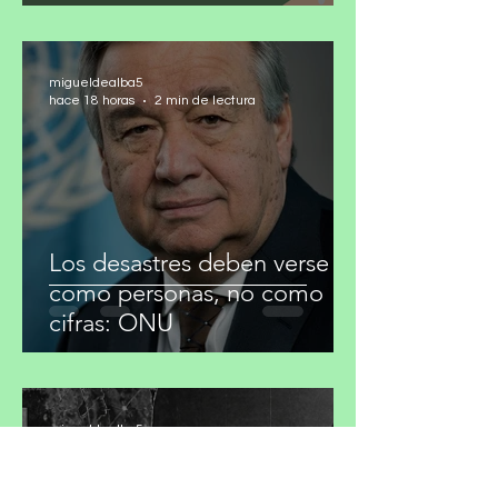
Convocatoria para cubrir
basura cero, gestión de
residuos y acción climática
migueldealba5
hace 18 horas
2 min de lectura
Los desastres deben verse
como personas, no como
cifras: ONU