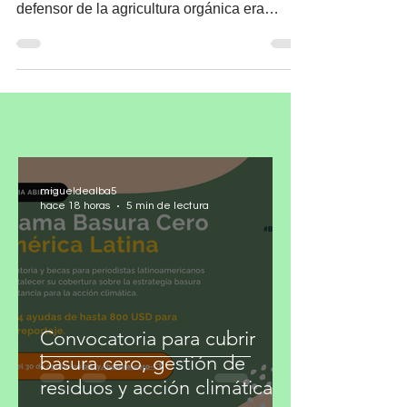
Corona verde
¡Qué hay de nuevo… Viejo! Por Araceli
Mendoza @Arinmaldoza ¡Quién lo diría! Un
defensor de la agricultura orgánica era
considerado loco...
migueldealba5
hace 18 horas
5 min de lectura