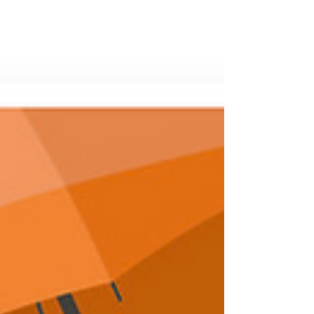
participaron universidades públicas y
privadas de la Ciudad de México (CDMX).
Por primera vez, el certamen organizado por
la Confederación Patronal de la Repúbica
Mexicana (Coparmex) CDMX se llevó a cabo
en un formato interuniversitario, en e