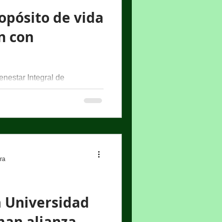
opósito de vida
n con
 edición de Wellbeing 360 ,
ura
a Universidad
man alianza