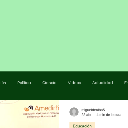
nión
Política
Ciencia
Videos
Actualidad
E
educación
migueldealba5
28 abr
4 min de lectura
Educación