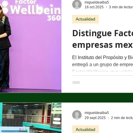
La educación a nivel de posg
migueldealba5
16 oct 2025
3 min de lectu
preparar a profesionales ca
y aplicar nuevos conocimie
Actualidad
Distingue Fact
empresas mex
El Instituto del Propósito y Bi
entregó a un grupo de empres
Factor Wellbeing, que valid
cultura de bienestar integr
estrategia de negocio, con 
medición y acompañamiento. L
corporaciones que demuestr
salud física, mental y emoci
migueldealba5
través de políticas y program
29 sept 2025
2 min de lect
Actualidad