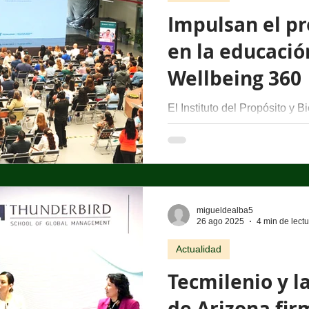
Impulsan el pr
en la educació
Wellbeing 360
El Instituto del Propósito y Bienestar Integral de
Tecmilenio presentó la nueva
centrada en el propósito de...
migueldealba5
26 ago 2025
4 min de lect
Actualidad
Tecmilenio y l
de Arizona fir