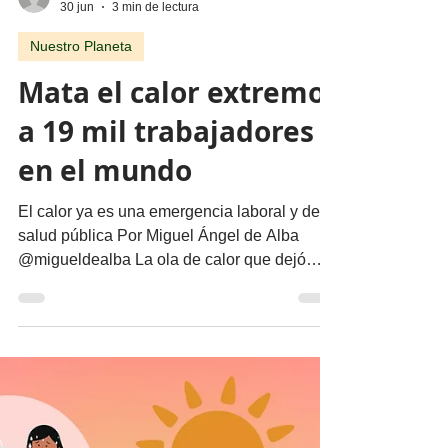
migueldealba5
30 jun
3 min de lectura
Nuestro Planeta
Mata el calor extremo
a 19 mil trabajadores
en el mundo
El calor ya es una emergencia laboral y de
salud pública Por Miguel Ángel de Alba
@migueldealba La ola de calor que dejó
cientos de muertes en Europa a mediados
de junio de 2026 y los récords de
temperatura registrados en los Estados
Unidos y Asia confirman que el calor
extremo es ya la manifestación más visible y