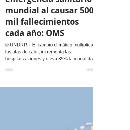
emergencia sanitaria
mundial al causar 500
mil fallecimientos
cada año: OMS
© UNDRR + El cambio climático multiplica
las olas de calor, incrementa las
hospitalizaciones y eleva 85% la mortalidad
de adultos mayores Por Miguel Ángel de
Alba @migueldealba El calor extremo es ya
una emergencia sanitaria mundial. Dejó de
ser un fenómeno meteorológico para
convertirse en una de las mayores
amenazas para la salud pública del siglo
XXI. La Organización Mundial de la Salud
(OMS) advierte que las olas de calor son la
principal causa de muerte relacionada con f