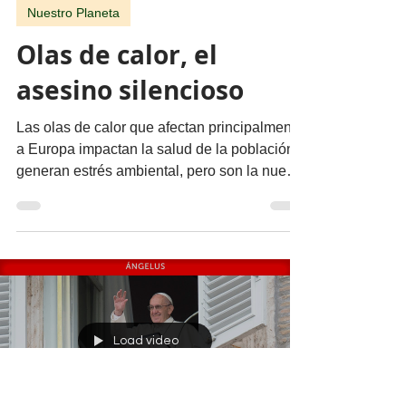
migueldealba5
4 jul 2025
4 min de lectura
Nuestro Planeta
Olas de calor, el
asesino silencioso
Las olas de calor que afectan principalmente
a Europa impactan la salud de la población y
generan estrés ambiental, pero son la nueva
normalidad. El artículo hace un recuento de
lo que son y cómo han sido registradas por
la Organización Meteorológica Mundial y
Copernicus.