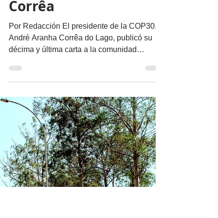
En Belém recomienza
la humanidad con la
COP de la verdad:
Corrêa
Por Redacción El presidente de la COP30,
André Aranha Corrêa do Lago, publicó su
décima y última carta a la comunidad
internacional , con un llamado urgente a la
acción. La cumbre se celebra desde el 10 de
noviembre en Belém do Pará , a la entrada
de la Amazonia, donde Brasil trasladó su
capital, Brasilia, temporalmente , para
resaltar que las decisiones globales deben
“brotar de las raíces del planeta” y no sólo de
los centros de poder político y económico.