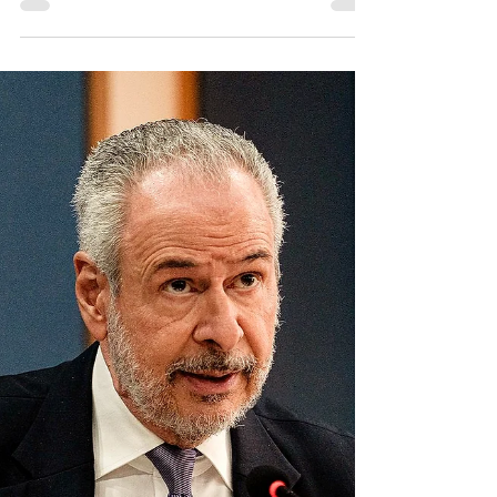
© Aline Massuca / COP30 Redacción
Durante la Cumbre del Clima de Belém ,
líderes de 43 países y de la Unión Europea
firmaron la “Declaración de Belém sobre
Hambre, Pobreza y Acción Climática
Centrada en las Personas” , que reconoce al
cambio climático como multiplicador de
desigualdades y llama a una acción global
más equitativa y humana. En total, 44 partes
respaldaron el texto, que destaca cómo los
efectos del calentamiento global ya afectan
de forma directa a las poblacio