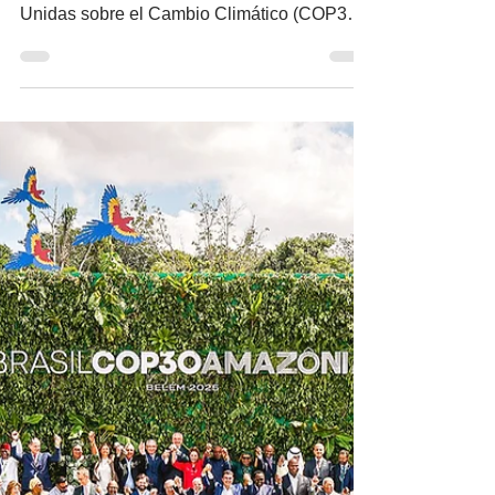
dominarán la COP30
Mientras el mundo se reúne en Belém,
Brasil, en la 30 Conferencia de las Naciones
Unidas sobre el Cambio Climático (COP30)
inicia una década decisiva en la lucha contra
el cambio climático. La COP30 se realiza
tras dos años consecutivos de temperaturas
globales récord y un continuo aumento de
las emisiones de gases de efecto
invernadero. Al mismo tiempo, las relaciones
internacionales —fundamentales para la
diplomacia climática— se ven afectadas por
guerras, disputas comerc