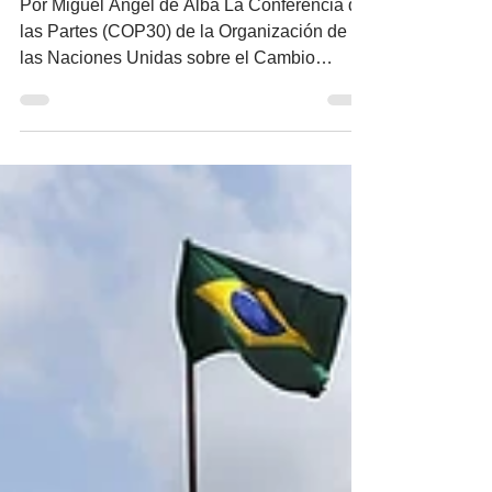
Por Miguel Ángel de Alba La Conferencia de
las Partes (COP30) de la Organización de
las Naciones Unidas sobre el Cambio
Climático en Belém do Pará, Brasil, llegó
con dos etiquetas grandilocuentes: la COP
de la verdad y la COP de la implementación ,
pero terminó por confirmar algo más sobrio y
menos heroico: el multilateralismo climático
sigue atrapado en su laberinto. Brasil quiso
poner orden y mostrar liderazgo, pero la
realidad es que la cumbre terminó por ser un
ejercicio