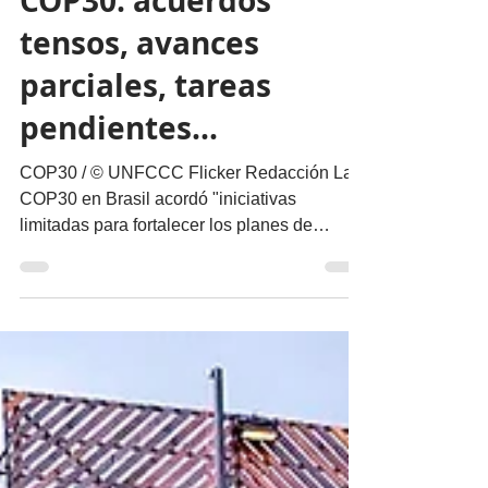
Nuestro Planeta
COP30: acuerdos
tensos, avances
parciales, tareas
pendientes...
COP30 / © UNFCCC Flicker Redacción La
COP30 en Brasil acordó "iniciativas
limitadas para fortalecer los planes de
reducción de emisiones y triplicar el
financiamiento para la adaptación, pero se
quedó corta en la transición global hacia el
abandono de los combustibles fósiles
(petróleo, gas y carbón). Además del
"paquete político de Belém" final, la
presidencia brasileña ofreció de último