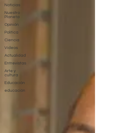
Noticias
Nuestro
Planeta
Opinión
Política
Ciencia
Videos
Actualidad
Entrevistas
Arte y
cultura
Educación
educación