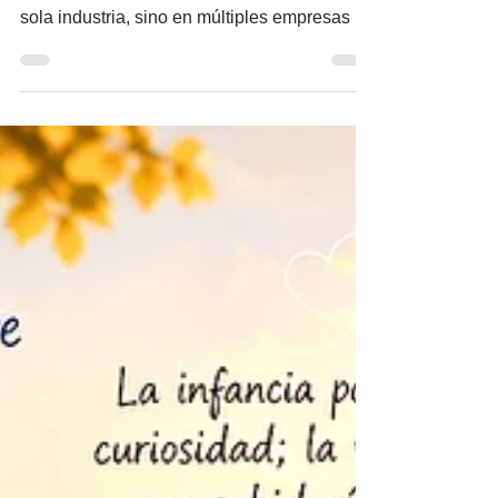
Redacción Las nuevas generaciones ya no
visualizan su futuro en un sólo puesto o una
sola industria, sino en múltiples empresas y
en diversas etapas durante su crecimiento
profesional. Más que nunca, la educación
debe entenderse no sólo como un grado
académico, sino como una inversión
estratégica, como un activo financiero que
determina la capacidad de generar valor a lo
largo de la vida laboral de nuestros hijos. En
el marco del Día del Trabajo, que se
conmemora el 1 de mayo