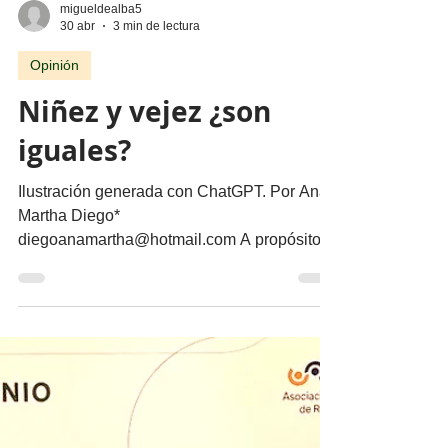
migueldealba5
30 abr
3 min de lectura
Opinión
Niñez y vejez ¿son
iguales?
Ilustración generada con ChatGPT. Por Ana
Martha Diego*
diegoanamartha@hotmail.com A propósito
del día del niño En la cultura popular se dice
que en la vejez se regresa a la infancia, pero
generalmente se hace con una connotación
de condescendencia y se refiere a ello como