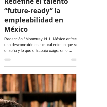
migueldealba5
28 abr
4 min de lectura
Educación
Redefine el talento
“future-ready” la
empleabilidad en
México
Redacción / Monterrey, N. L. México enfrenta
una desconexión estructural entre lo que se
enseña y lo que el trabajo exige, en el
contexto de un mercado laboral que cada
vez pide más habilidades aplicables,
evidencia práctica y capacidad de
adaptación, lo que impulsa una evolución en