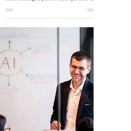
Destacan al bienestar
laboral como motor de
productividad
Redacción El bienestar laboral dejó de ser
un beneficio adicional para convertirse en un
factor estratégico para el desempeño de las
organizaciones, señalaron Ruth Valdés,
directora de Cultura, Compromiso y
Desarrollo Profesional, y Enrique Fernández,
director general de Talento y Cultura en
BBVA México, quienes reflexionaron sobre
cómo el propósito compartido y la confianza
impactan directamente en la productividad y
la cultura organizacional. Al participar en el
episodio 6