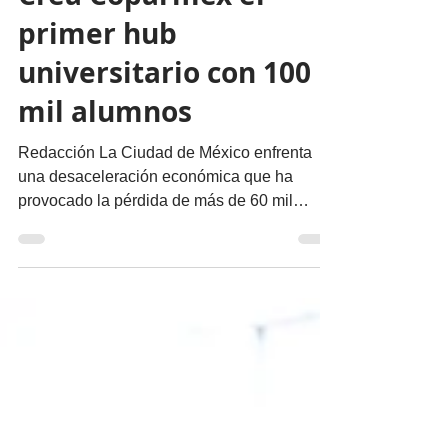
Crea Coparmex el
primer hub
universitario con 100
mil alumnos
Redacción La Ciudad de México enfrenta
una desaceleración económica que ha
provocado la pérdida de más de 60 mil
empleos formales y de 916 patrones, razón
por la cual se creó el “Hub de Universidades
COPARMEX CDMX”, una alianza
académica y empresarial que reúne a 18
instituciones educativas y organismos
especializados y a una comunidad de más
de 100 mil estudiantes. La iniciativa de la
Confederación Patronal de la República