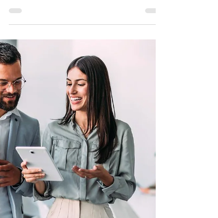
como una habilidad
para los universitarios
Redacción Son las 2 de la madrugada.
Sobre el escritorio, 15 ventanas abiertas en
la computadora, un café frío y la entrega de
un proyecto para las 8 a.m. No se trata de
una escena extraordinaria: es el día a día de
miles de estudiantes universitarios en
México. Ese estado de tensión permanente
que oscila entre la motivación y el
agotamiento tiene nombre: estrés
académico. Y aunque forma parte casi
inevitable de la vida universitaria, la
diferencia entre quienes lo gestionan