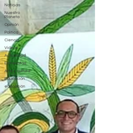
Noticias
Nuestro
Planeta
Opinión
Política
Ciencia
Videos
Actualidad
Entrevistas
Arte y cultura
Educación
educación