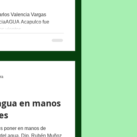
rlos Valencia Vargas
ciaAGUA Acapulco fue
s vientos...
ura
 agua en manos
es
os poner en manos de
 del agua. Dip. Rubén Muñoz