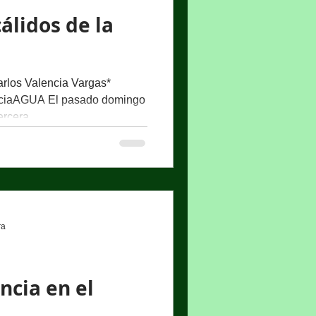
álidos de la
rlos Valencia Vargas*
nciaAGUA El pasado domingo
ercera...
ra
ncia en el