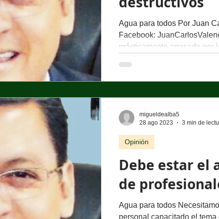
destructivos
Agua para todos Por Juan Ca
Facebook: JuanCarlosValen
prácticamente arrasado por lo
migueldealba5
28 ago 2023
3 min de lect
Opinión
Debe estar el
de profesional
Agua para todos Necesitam
personal capacitado el tema