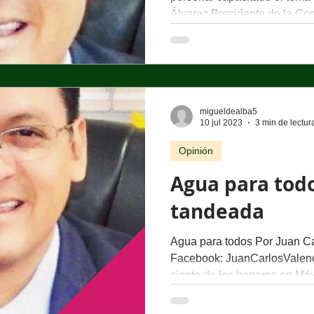
Álvarez Presidente de la Com
migueldealba5
10 jul 2023
3 min de lectur
Opinión
Agua para tod
tandeada
Agua para todos Por Juan Ca
Facebook: JuanCarlosValenc
ciento de los hogares en Méx