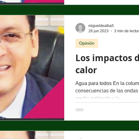
migueldealba5
26 jun 2023
3 min de lectu
Opinión
Los impactos d
calor
Agua para todos En la colum
consecuencias de las ondas d
medio ambiente y la...