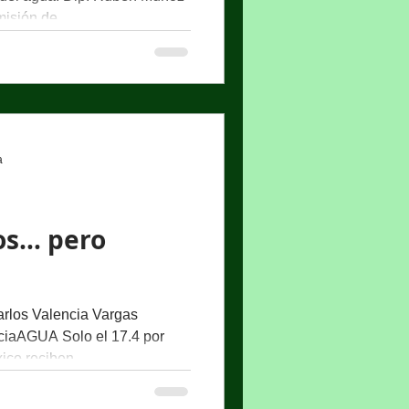
isión de...
a
os… pero
rlos Valencia Vargas
iaAGUA Solo el 17.4 por
ico reciben...