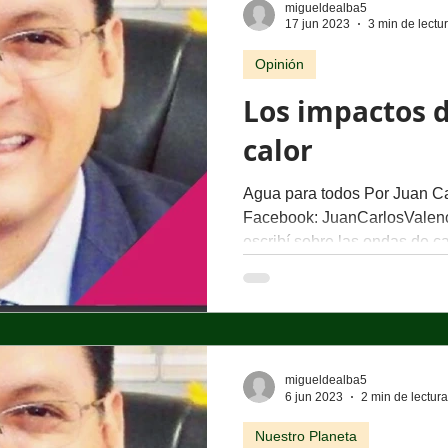
migueldealba5
17 jun 2023
3 min de lectu
Opinión
Los impactos d
calor
Agua para todos Por Juan Ca
Facebook: JuanCarlosVale
escribí sobre las ondas de cal
migueldealba5
6 jun 2023
2 min de lectura
Nuestro Planeta