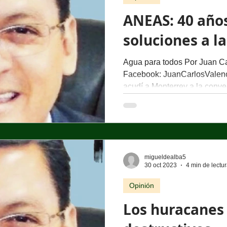
ANEAS: 40 año
soluciones a la
Agua para todos Por Juan Ca
Facebook: JuanCarlosVale
acudí a Monterrey a la conve
migueldealba5
30 oct 2023
4 min de lectu
Opinión
Los huracanes