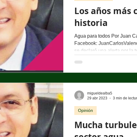
Los años más c
historia
Agua para todos Por Juan Ca
Facebook: JuanCarlosVale
se declaró una alerta por la t
migueldealba5
29 abr 2023
3 min de lectu
Opinión
Mucha turbule
sector agua