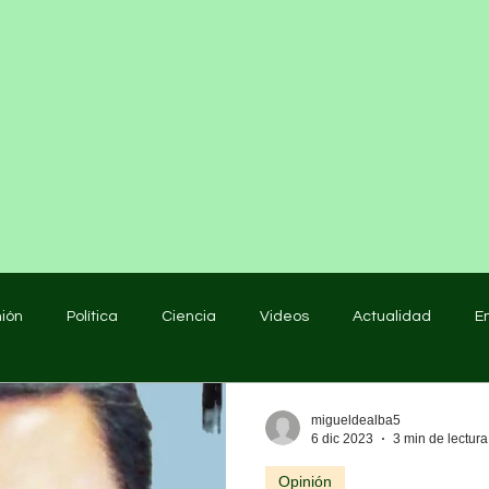
nión
Política
Ciencia
Videos
Actualidad
E
educación
migueldealba5
6 dic 2023
3 min de lectura
Opinión