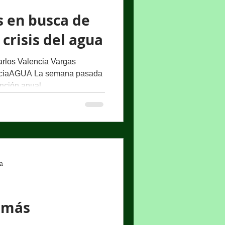
s en busca de
 crisis del agua
rlos Valencia Vargas
nciaAGUA La semana pasada
nción anual...
ra
 más