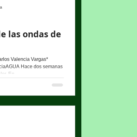
ra
e las ondas de
rlos Valencia Vargas*
nciaAGUA Hace dos semanas
or. En...